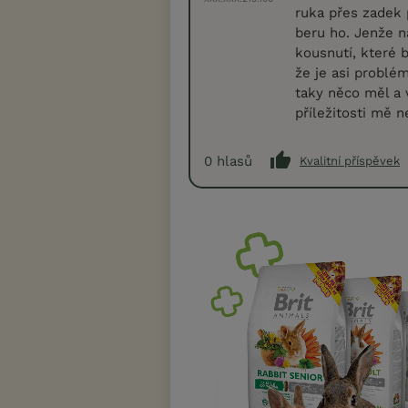
ruka přes zadek 
beru ho. Jenže n
kousnutí, které 
že je asi problé
taky něco měl a 
příležitosti mě 
0
hlasů
Kvalitní příspěvek