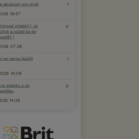
na akvárium pro myši
1
2026 19:57
dchovat mláde? ( Je
0
očné a oplatí sa do
ustiť? )
2026 07:39
ni se perou každý
1
2026 14:09
 ve spánku a ve
0
pelíšku
2026 14:26