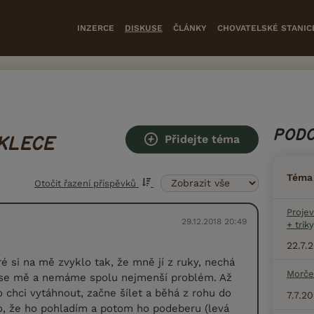
INZERCE
DISKUSE
ČLÁNKY
CHOVATELSKÉ STANIC
PODO
Přidejte téma
KLECE
Téma
Otočit řazení příspěvků
Projev
29.12.2018 20:49
+ triky
22.7.
 si na mě zvyklo tak, že mně jí z ruky, nechá
Morče
í se mě a nemáme spolu nejmenší problém. Až
o chci vytáhnout, začne šílet a běhá z rohu do
7.7.2
o, že ho pohladím a potom ho podeberu (levá