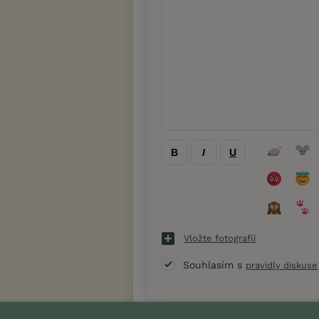
B
I
U
Vložte fotografii
Souhlasím s
pravidly diskuse
« Zpět na výpis diskusních vláken