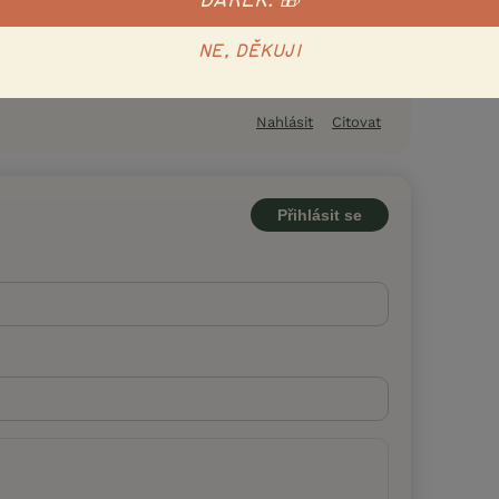
DÁREK. 🎁
NE, DĚKUJI
Nahlásit
Citovat
Přihlásit se