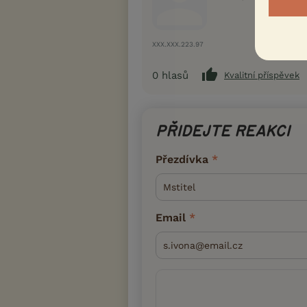
XXX.XXX.223.97
0
hlasů
Kvalitní příspěvek
PŘIDEJTE REAKCI
Přezdívka
Email