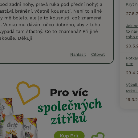
pod zadní nohy, pravá ruka pod přední nohy) a
Kryt 
astává bránění, včetně kousnutí. Není to silné
27.6.
by mě bolelo, ale je to kousnutí, což znamená,
m. Venku mu dávám něco dobrého, aby z toho
Jak o
vypadá tam šťastný. Co to znamená? Při jiné
to nár
toho p
nekouše. Děkuji
20.5.
Nahlásit
Citovat
Potka
den
29.4.
Výkali
svém 
16.3.