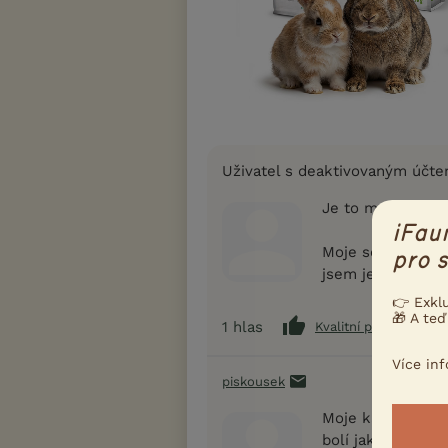
Uživatel s deaktivovaným účt
Je to morče.
iFau
Moje se chytání n
pro s
jsem je chytala 2
👉 Exkl
🎁 A teď
1
hlas
Kvalitní příspěvek
Více in
piskousek
Moje kamarádka m
bolí jak ho bere 