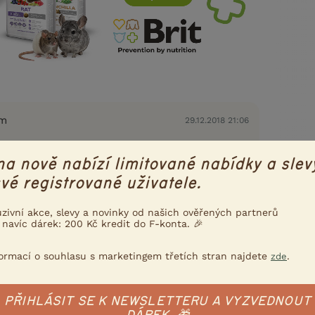
em
29.12.2018 21:06
na nově nabízí limitované nabídky a slev
enaučily nikdy. ani po pastevní sezoně, kdy
vé registrované uživatele.
x denně, pořád stejné rodeo,
uzivní akce, slevy a novinky od našich ověřených partnerů
 navíc dárek: 200 Kč kredit do F-konta. 🎉
Nahlásit
Citovat
formací o souhlasu s marketingem třetích stran najdete
.
zde
12.1.2019 15:20
ěla stejný problém a zjistila že to morčátko
PŘIHLÁSIT SE K NEWSLETTERU A VYZVEDNOUT
ale nevím to asi nebude tenhle případ.