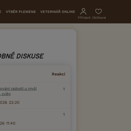
E
VÝBĚR PLEMENE
VETERINÁŘ ONLINE
Přihlásit
Oblíbené
BNÉ DISKUSE
Reakcí
ování radosti u myší
1
, cviky
2026 22:20
1
026 11:40