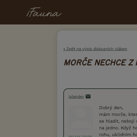
« Zpět na výpis diskusních vláken
MORČE NECHCE Z 
Islander
Dobrý den,
mám morče, které
se hladit, neboj
na jedno. Když h
rohu, uklidním h
XXX.XXX.219.106