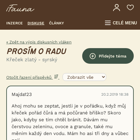
CELÉ MENU
INZERCE
DISKUSE
ČLÁNKY
« Zpět na výpis diskusních vláken
PROSÍM O RADU
Přidejte téma
Křeček zlatý - syrský
Otočit řazení příspěvků
Majda123
20.2.2019 18:38
Ahoj mohu se zeptat, jestli je v pořádku, když můj
křeček pořád čůrá a má počůrané bříško? Skoro
jako, kdyby se tím chtěl bránit. Dávám mu
čerstvou zeleninu, ovoce a granule, také mu
měním každý den vodu. Mám ho asi tři dny a vůbec