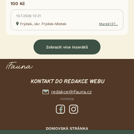
100 Kč
10.7.2026 12:21
Frýdek, okr. Frýdek-Místek
Marek137...
Zobrazit více inzerátů
KONTAKT DO REDAKCE WEBU
redakce@ifauna.cz
nonstop
DOMOVSKÁ STRÁNKA