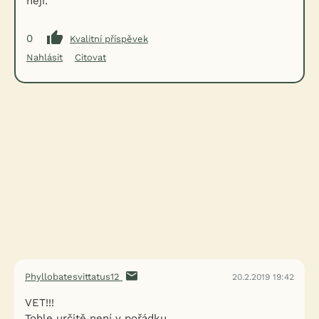
nejí.
0
Kvalitní příspěvek
Nahlásit
Citovat
Phyllobatesvittatus12
20.2.2019 19:42
VET!!!
Tohle určitě není v pořádku...........