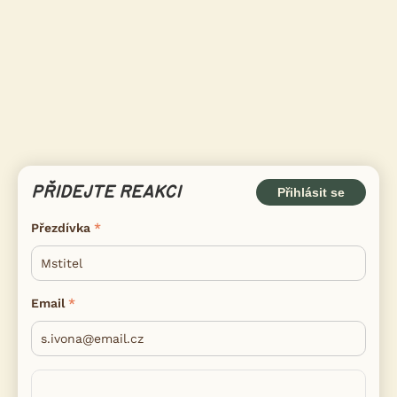
PŘIDEJTE REAKCI
Přihlásit se
Přezdívka
Email