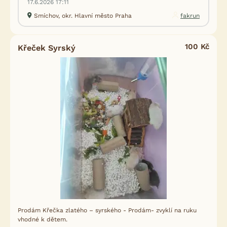
17.6.2026 17:11
Smíchov, okr. Hlavní město Praha
fakrun
100 Kč
Křeček Syrský
Prodám Křečka zlatého – syrského - Prodám- zvyklí na ruku
vhodné k dětem.