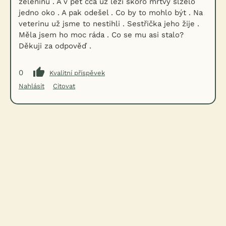
zeleninu . A v pět cca už leží skoro mrtvý slzelo
jedno oko . A pak odešel . Co by to mohlo být . Na
veterinu už jsme to nestihli . Sestřička jeho žije .
Měla jsem ho moc ráda . Co se mu asi stalo?
Děkuji za odpověď .
0
Kvalitní příspěvek
Nahlásit
Citovat