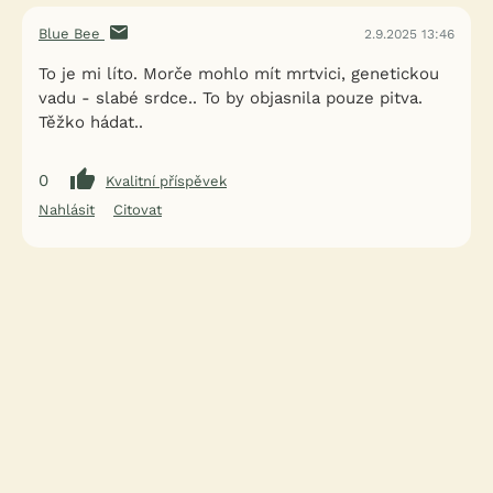
Blue Bee
2.9.2025 13:46
To je mi líto. Morče mohlo mít mrtvici, genetickou
vadu - slabé srdce.. To by objasnila pouze pitva.
Těžko hádat..
0
Kvalitní příspěvek
Nahlásit
Citovat