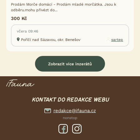
Prodám Morče domácí - Prodám mladé morčátka. Jsou k
odběru.mohu přivézt do...
300 Kč
včera 09:46
Poříčí nad Sázavou, okr. Benešov
sartep
Zobrazit více inzerátů
KONTAKT DO REDAKCE WEBU
redakce@ifauna.cz
nonstop