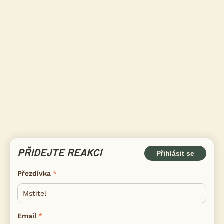
PŘIDEJTE REAKCI
Přihlásit se
Přezdívka
Email