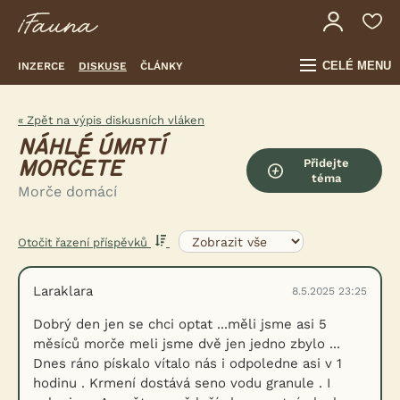
CELÉ MENU
INZERCE
DISKUSE
ČLÁNKY
« Zpět na výpis diskusních vláken
NÁHLÉ ÚMRTÍ
Přidejte
MORČETE
téma
Morče domácí
Otočit řazení příspěvků
Laraklara
8.5.2025 23:25
Dobrý den jen se chci optat ...měli jsme asi 5
měsíců morče meli jsme dvě jen jedno zbylo ...
Dnes ráno pískalo vítalo nás i odpoledne asi v 1
hodinu . Krmení dostává seno vodu granule . I