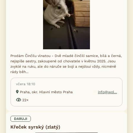
Prodám Činčilu vlnatou - Dvě mladé činčilí samice, bílá a černá,
nejspíše sestry, zakoupené od chovatele v květnu 2025. Jsou
zvyklé na ruku, ale do náruče se bojí a nejdoui vždy, nicméně
rády běh...
včera 18:10
Praha, okr. Hlavní město Praha
info@wol...
22×
DARUJI
Křeček syrský (zlatý)