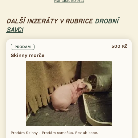
Nahlásit inzerát
DALŠÍ INZERÁTY V RUBRICE
DROBNÍ
SAVCI
500 Kč
PRODÁM
Skinny morče
Prodám Skinny - Prodám samečka. Bez ubikace.