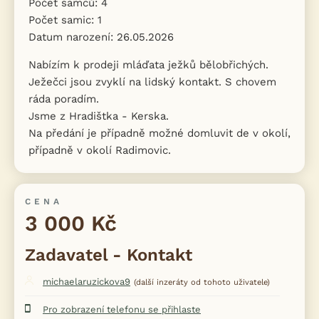
Počet samců: 4
Počet samic: 1
Datum narození: 26.05.2026
Nabízím k prodeji mláďata ježků bělobřichých.
Ježečci jsou zvyklí na lidský kontakt. S chovem
ráda poradím.
Jsme z Hradištka - Kerska.
Na předání je případně možné domluvit de v okolí,
případně v okolí Radimovic.
CENA
3 000 Kč
Zadavatel - Kontakt
michaelaruzickova9
(další inzeráty od tohoto uživatele)
Pro zobrazení telefonu se přihlaste