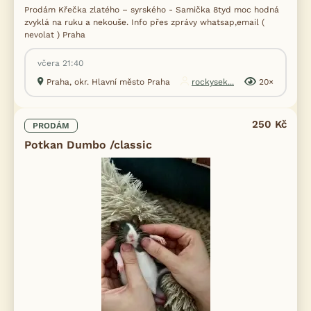
Prodám Křečka zlatého – syrského - Samička 8tyd moc hodná
zvyklá na ruku a nekouše. Info přes zprávy whatsap,email (
nevolat ) Praha
včera 21:40
Praha, okr. Hlavní město Praha
rockysek...
20×
250 Kč
PRODÁM
Potkan Dumbo /classic