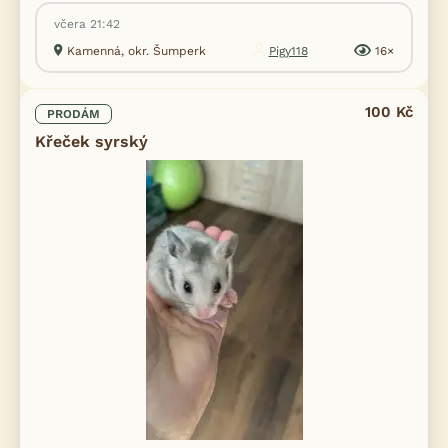
včera 21:42
Kamenná, okr. Šumperk
Pigy118
16×
100 Kč
PRODÁM
Křeček syrský