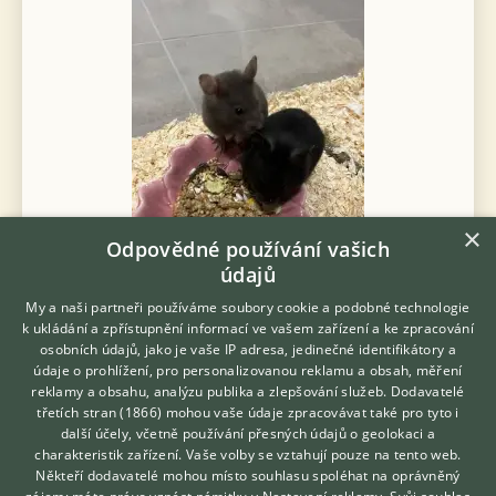
×
Odpovědné používání vašich
údajů
My a naši partneři používáme soubory cookie a podobné technologie
k ukládání a zpřístupnění informací ve vašem zařízení a ke zpracování
Daruji Křečka zlatého – syrského - Poslední dvě volná mláďata
osobních údajů, jako je vaše IP adresa, jedinečné identifikátory a
z vrhu. Oba jsou ochočení, vymazlení, mírní a hodní. Jsou zvyklí
údaje o prohlížení, pro personalizovanou reklamu a obsah, měření
na denodenní hlazení, krmení z ruky zeleninou a pamlsky. Jsou
reklamy a obsahu, analýzu publika a zlepšování služeb.
Dodavatelé
velice kont...
třetích stran (1866)
mohou vaše údaje zpracovávat také pro tyto i
Hledáte zvířecího kamaráda?
další účely, včetně používání přesných údajů o geolokaci a
Zdarma vám poradí
včera 11:13
charakteristik zařízení. Vaše volby se vztahují pouze na tento web.
VETERINÁŘ ONLINE
Kladno, okr. Kladno
Krecci
23×
Někteří dodavatelé mohou místo souhlasu spoléhat na oprávněný
KONZULTOVAT S