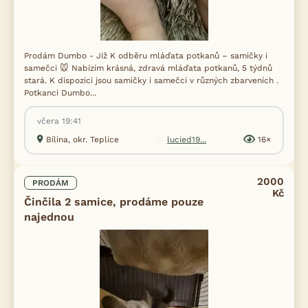
Prodám Dumbo - Již K odběru mláďata potkanů – samičky i
samečci 🐭 Nabízím krásná, zdravá mláďata potkanů, 5 týdnů
stará. K dispozici jsou samičky i samečci v různých zbarveních .
Potkanci Dumbo...
včera 19:41
Bílina, okr. Teplice
lucied19...
16×
2000
PRODÁM
Kč
Činčila 2 samice, prodáme pouze
najednou