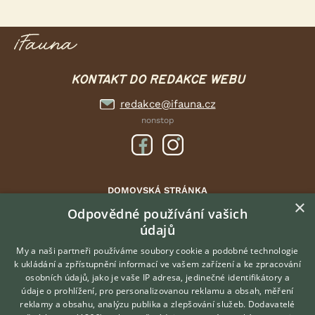
KONTAKT DO REDAKCE WEBU
redakce@ifauna.cz
nonstop
DOMOVSKÁ STRÁNKA
×
INZERCE
Odpovědné používání vašich
údajů
DISKUSE
ČLÁNKY
My a naši partneři používáme soubory cookie a podobné technologie
k ukládání a zpřístupnění informací ve vašem zařízení a ke zpracování
CHOVATELSKÉ STANICE
osobních údajů, jako je vaše IP adresa, jedinečné identifikátory a
údaje o prohlížení, pro personalizovanou reklamu a obsah, měření
O nás
reklamy a obsahu, analýzu publika a zlepšování služeb.
Dodavatelé