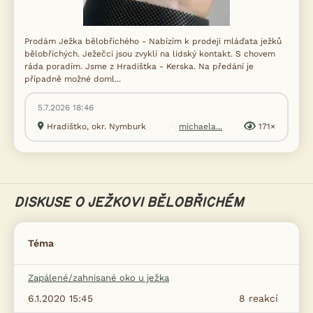
Prodám Ježka bělobřichého - Nabízím k prodeji mláďata ježků
bělobřichých. Ježečci jsou zvyklí na lidský kontakt. S chovem
ráda poradím. Jsme z Hradištka - Kerska. Na předání je
případně možné doml...
5.7.2026 18:46
Hradištko, okr. Nymburk
michaela...
171×
DISKUSE O JEŽKOVI BĚLOBŘICHÉM
Téma
Zapálené/zahnisané oko u ježka
6.1.2020 15:45
8
reakcí