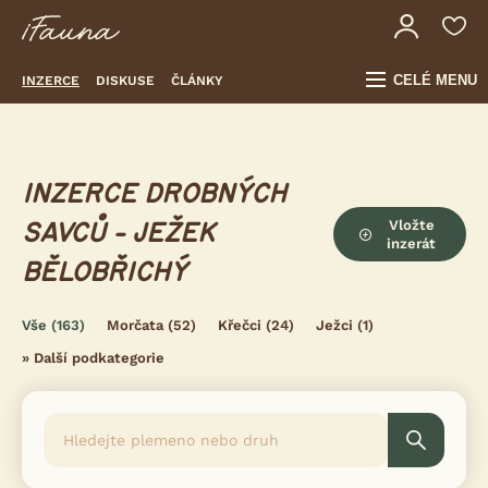
CELÉ MENU
INZERCE
DISKUSE
ČLÁNKY
INZERCE DROBNÝCH
Vložte
SAVCŮ - JEŽEK
inzerát
BĚLOBŘICHÝ
Vše
(163)
Morčata
(52)
Křečci
(24)
Ježci
(1)
»
Další podkategorie