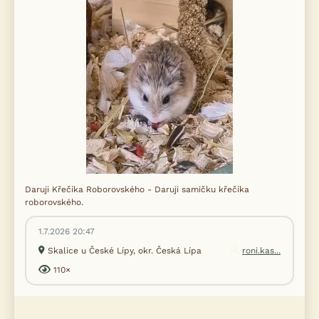
Daruji Křečíka Roborovského - Daruji samičku křečíka
roborovského.
1.7.2026 20:47
Skalice u České Lípy, okr. Česká Lípa
roni.kas...
110×