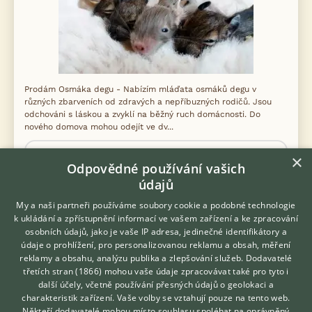
Prodám Osmáka degu - Nabízím mláďata osmáků degu v
různých zbarveních od zdravých a nepříbuzných rodičů. Jsou
odchováni s láskou a zvyklí na běžný ruch domácnosti. Do
nového domova mohou odejít ve dv...
12.6.2026 20:29
×
Odpovědné používání vašich
Liberec, okr. Liberec
petra.li...
368×
údajů
My a naši partneři používáme soubory cookie a podobné technologie
k ukládání a zpřístupnění informací ve vašem zařízení a ke zpracování
PRODÁM
1000 Kč
osobních údajů, jako je vaše IP adresa, jedinečné identifikátory a
Činčilky
údaje o prohlížení, pro personalizovanou reklamu a obsah, měření
reklamy a obsahu, analýzu publika a zlepšování služeb.
Dodavatelé
třetích stran (1866)
mohou vaše údaje zpracovávat také pro tyto i
Hledáte zvířecího kamaráda?
další účely, včetně používání přesných údajů o geolokaci a
Zdarma vám poradí
charakteristik zařízení. Vaše volby se vztahují pouze na tento web.
VETERINÁŘ ONLINE
Někteří dodavatelé mohou místo souhlasu spoléhat na oprávněný