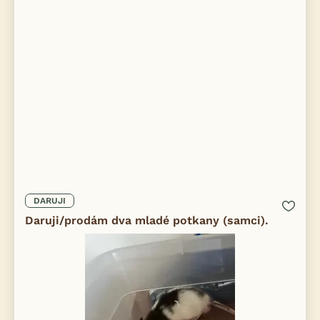
DARUJI
Daruji/prodám dva mladé potkany (samci).