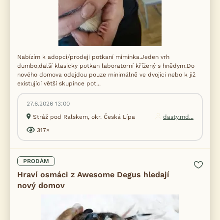
Nabízím k adopci/prodeji potkaní miminka.Jeden vrh
dumbo,další klasicky potkan laboratorní křížený s hnědym.Do
nového domova odejdou pouze minimálně ve dvojici nebo k již
existující větší skupince pot...
27.6.2026 13:00
Stráž pod Ralskem, okr. Česká Lípa
dasty.md...
317×
PRODÁM
Hraví osmáci z Awesome Degus hledají
nový domov