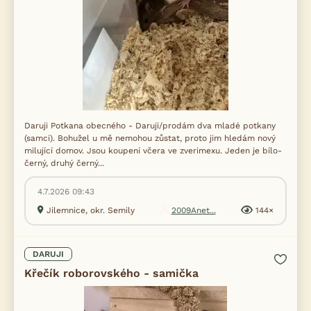
Daruji Potkana obecného - Daruji/prodám dva mladé potkany
(samci). Bohužel u mě nemohou zůstat, proto jim hledám nový
milující domov. Jsou koupení včera ve zverimexu. Jeden je bílo-
černý, druhý černý...
4.7.2026 09:43
Jilemnice, okr. Semily
2009Anet...
144×
DARUJI
Křečík roborovského - samička