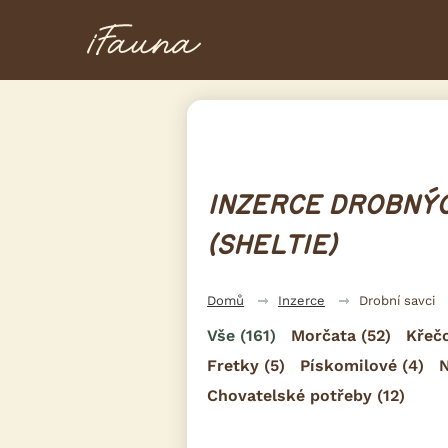
INZERCE DROBNÝC
(SHELTIE)
Domů
Inzerce
Drobní savci
Vše
(161)
Morčata
(52)
Křečc
Fretky
(5)
Pískomilové
(4)
N
Chovatelské potřeby
(12)