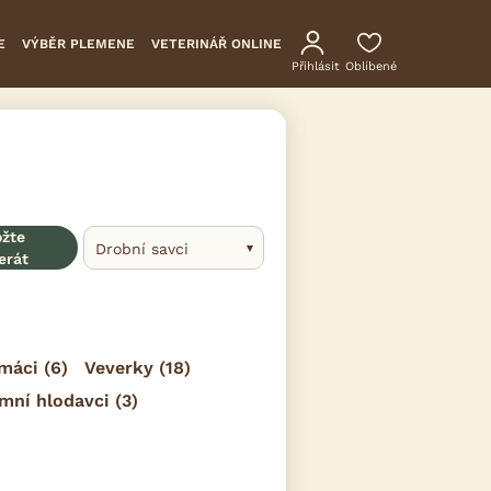
E
VÝBĚR PLEMENE
VETERINÁŘ ONLINE
Přihlásit
Oblíbené
ožte
Drobní savci
erát
máci
(6)
Veverky
(18)
mní hlodavci
(3)