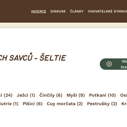
INZERCE
DISKUSE
ČLÁNKY
CHOVATELSKÉ STANIC
H SAVCŮ - ŠELTIE
Vl
inz
i
(24)
Ježci
(1)
Činčily
(6)
Myši
(9)
Potkani
(10)
Os
utrie
(1)
Plšíci
(6)
Cuy morčata
(2)
Pestrušky
(2)
Kr