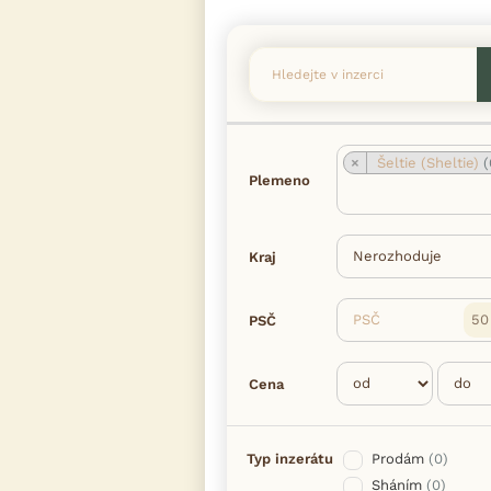
×
Šeltie (Sheltie)
(
Plemeno
Kraj
PSČ
PSČ
Cena
Typ inzerátu
Prodám
(0)
Sháním
(0)