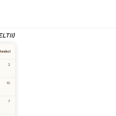
LTII)
Reakcí
2
10
7