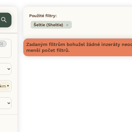
Použité filtry:
Šeltie (Sheltie)
0)
Zadaným filtrům bohužel žádné inzeráty neod
menší počet filtrů.
km