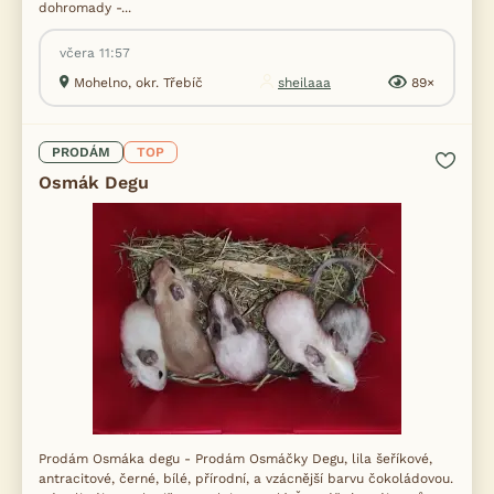
dohromady -...
včera 11:57
Mohelno, okr. Třebíč
sheilaaa
89×
PRODÁM
TOP
Osmák Degu
Prodám Osmáka degu - Prodám Osmáčky Degu, lila šeříkové,
antracitové, černé, bílé, přírodní, a vzácnější barvu čokoládovou.