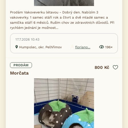
Prodám Vakoveverku létavou - Dobrý den. Nabízím 3
vakovevrky. 1 samec stáří rok a čtvrt a dvě mladé samec a
samička stáří 6 měsíců. Ruším chov ze zdravotních důvodů. Při
rychlém jednání je možnost...
17.7.2026 10:43
Humpolec, okr. Pelhřimov
floriano...
196×
PRODÁM
800 Kč
Morčata