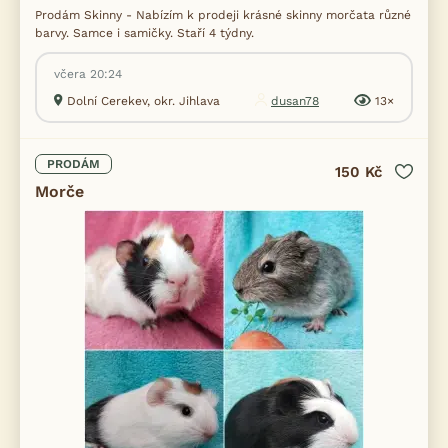
Prodám Skinny - Nabízím k prodeji krásné skinny morčata různé
barvy. Samce i samičky. Staří 4 týdny.
včera 20:24
Dolní Cerekev, okr. Jihlava
dusan78
13×
PRODÁM
150 Kč
Morče