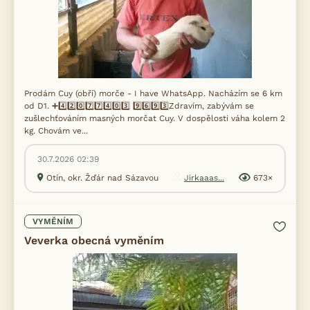
Prodám Cuy (obří) morče - I have WhatsApp. Nacházím se 6 km
od D1. ➕4️⃣2️⃣0️⃣7️⃣7️⃣4️⃣0️⃣3️⃣ 9️⃣6️⃣9️⃣3️⃣Zdravím, zabývám se
zušlechťováním masných morčat Cuy. V dospělosti váha kolem 2
kg. Chovám ve...
30.7.2026 02:39
Otín, okr. Žďár nad Sázavou
Jirkaaas...
673×
VYMĚNÍM
Veverka obecná vyměním