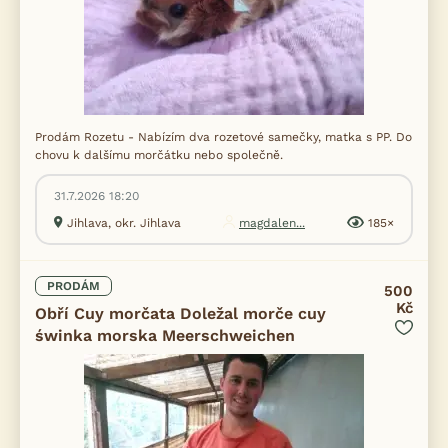
Prodám Rozetu - Nabízím dva rozetové samečky, matka s PP. Do
chovu k dalšímu morčátku nebo společně.
31.7.2026 18:20
Jihlava, okr. Jihlava
magdalen...
185×
PRODÁM
500
Kč
Obří Cuy morčata Doležal morče cuy
świnka morska Meerschweichen