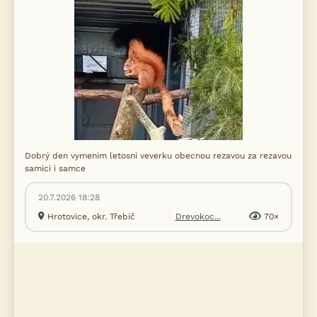
Dobrý den vymenim letosni veverku obecnou rezavou za rezavou
samici i samce
20.7.2026 18:28
Hrotovice, okr. Třebíč
Drevokoc...
70×