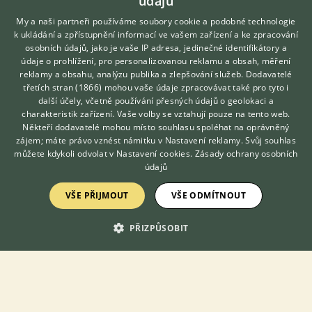
údajů
My a naši partneři používáme soubory cookie a podobné technologie
k ukládání a zpřístupnění informací ve vašem zařízení a ke zpracování
osobních údajů, jako je vaše IP adresa, jedinečné identifikátory a
údaje o prohlížení, pro personalizovanou reklamu a obsah, měření
reklamy a obsahu, analýzu publika a zlepšování služeb.
Dodavatelé
třetích stran (1866)
mohou vaše údaje zpracovávat také pro tyto i
Hledáte zvířecího kamaráda?
další účely, včetně používání přesných údajů o geolokaci a
Zdarma vám poradí
charakteristik zařízení. Vaše volby se vztahují pouze na tento web.
VETERINÁŘ ONLINE
Někteří dodavatelé mohou místo souhlasu spoléhat na oprávněný
KONZULTOVAT S
zájem; máte právo vznést námitku v
Nastavení reklamy
. Svůj souhlas
VETERINÁŘEM
můžete kdykoli odvolat v
Nastavení cookies
.
Zásady ochrany osobních
údajů
Nabízím do dobrých rukou mladou samičku veverky z vlastního
odchovu. Veverčice je ochočená, zvyklá na kontakt s člověkem,
VŠE PŘIJMOUT
VŠE ODMÍTNOUT
nebojí se a sama přichází na ruku. Hledám pro ni zodpovědného
majitele, kter...
PŘIZPŮSOBIT
30.6.2026 22:52
Čížov, okr. Jihlava
psoun222
301×
PRODÁM