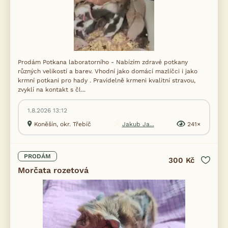
Prodám Potkana laboratorního - Nabízím zdravé potkany
různých velikostí a barev. Vhodní jako domácí mazlíčci i jako
krmní potkani pro hady . Pravidelně krmeni kvalitní stravou,
zvyklí na kontakt s čl...
1.8.2026 13:12
Koněšín, okr. Třebíč
Jakub Ja...
241×
PRODÁM
300 Kč
Morčata rozetová