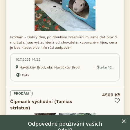
Prodám - Dobrý den, po dlouhým zvažování musíme dát pryč 2
morčata, jsou vyšlechtená od chovatele, kupované v říjnu, cena
je bez klece, více info rád zodpovím
10.7.2026 14:22
Havlíčkův Brod, okr. Havlíčkův Brod
Štefan12...
134×
PRODÁM
4500 Kč
Čipmank východní (Tamias
striatus)
×
Odpovědné používání vašich