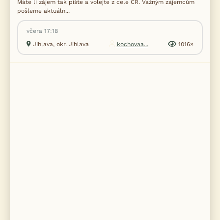
Máte li zájem tak pište a volejte z celé ČR. Vážným zájemcům
pošleme aktuáln...
včera 17:18
Jihlava, okr. Jihlava
kochovaa...
1016×