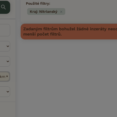
Použité filtry:
Kraj: Nitrianský
Zadaným filtrům bohužel žádné inzeráty neod
menší počet filtrů.
km