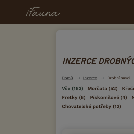
INZERCE DROBNÝC
Domů
Inzerce
Drobní savci
Vše
(163)
Morčata
(52)
Křeč
Fretky
(6)
Pískomilové
(4)
Chovatelské potřeby
(12)