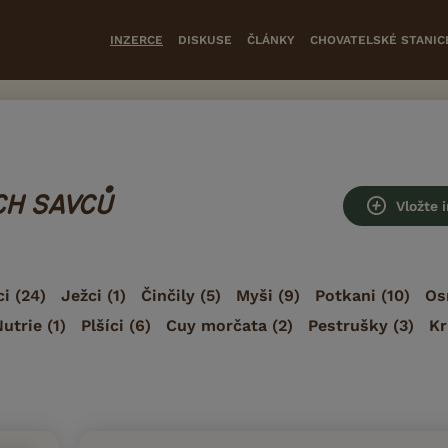
INZERCE
DISKUSE
ČLÁNKY
CHOVATELSKÉ STANIC
H SAVCŮ
Vložte 
ci
(24)
Ježci
(1)
Činčily
(5)
Myši
(9)
Potkani
(10)
Os
Nutrie
(1)
Plšíci
(6)
Cuy morčata
(2)
Pestrušky
(3)
Kr