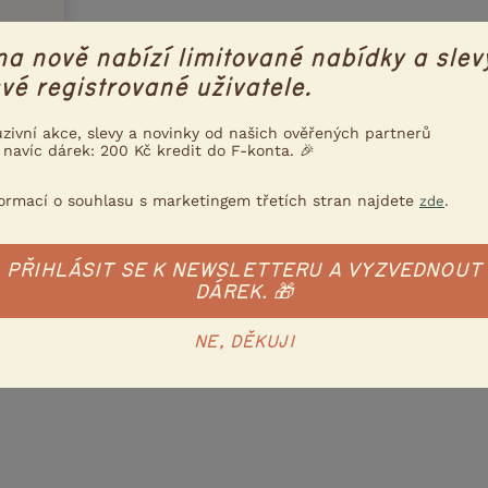
na nově nabízí limitované nabídky a slev
vé registrované uživatele.
uzivní akce, slevy a novinky od našich ověřených partnerů
 navíc dárek: 200 Kč kredit do F-konta. 🎉
formací o souhlasu s marketingem třetích stran najdete
.
zde
PŘIHLÁSIT SE K NEWSLETTERU A VYZVEDNOUT
DÁREK. 🎁
NE, DĚKUJI