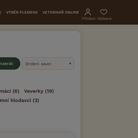
E
VÝBĚR PLEMENE
VETERINÁŘ ONLINE
Přihlásit
Oblíbené
inzerát
Drobní savci
máci
(6)
Veverky
(19)
mní hlodavci
(3)