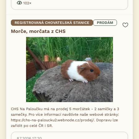
102×
REGISTROVANÁ CHOVATELSKÁ STANICE
PRODÁM
Morče, morčata z CHS
CHS Na Paloučku má na prodej 5 morčátek - 2 samičky a 3
samečky. Pro více informací navštivte naše webové stránky:
https://chs-na-paloucku2.webnode.cz/prodej/. Dopravu lze
zařídit po celé ČR i SR.
8.7.2026 17:20