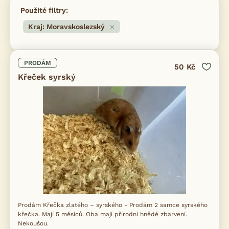
Použité filtry:
Kraj: Moravskoslezský
PRODÁM
50 Kč
Křeček syrský
Prodám Křečka zlatého – syrského - Prodám 2 samce syrského
křečka. Mají 5 měsíců. Oba mají přírodní hnědé zbarvení.
Nekoušou.