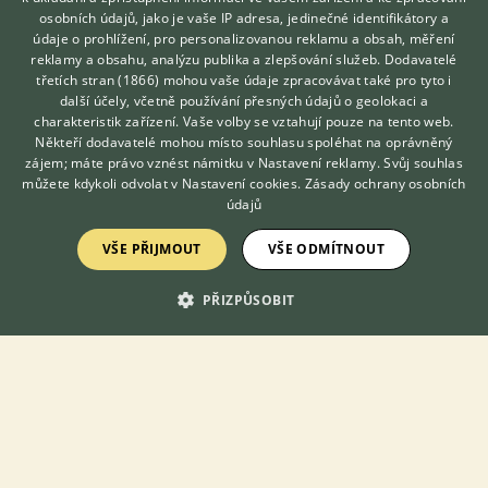
Nenáročná, roztomilá a tichá stvoření. Prodám i s vybavením.
osobních údajů, jako je vaše IP adresa, jedinečné identifikátory a
údaje o prohlížení, pro personalizovanou reklamu a obsah, měření
6.7.2026 19:51
reklamy a obsahu, analýzu publika a zlepšování služeb.
Dodavatelé
třetích stran (1866)
mohou vaše údaje zpracovávat také pro tyto i
Frýdek-Místek, okr. Frýdek-Místek
mesenger...
Hledáte zvířecího kamaráda?
další účely, včetně používání přesných údajů o geolokaci a
Zdarma vám poradí
103×
charakteristik zařízení. Vaše volby se vztahují pouze na tento web.
VETERINÁŘ ONLINE
Někteří dodavatelé mohou místo souhlasu spoléhat na oprávněný
KONZULTOVAT S
zájem; máte právo vznést námitku v
Nastavení reklamy
. Svůj souhlas
VETERINÁŘEM
PRODÁM
můžete kdykoli odvolat v
Nastavení cookies
.
Zásady ochrany osobních
100 Kč
údajů
Samičku a samečka křečka syrského
VŠE PŘIJMOUT
VŠE ODMÍTNOUT
PŘIZPŮSOBIT