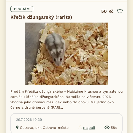
PRODÁM
50 Kč
Křečík džungarský (rarita)
Prodám Křečíka džungarského - Nabízíme krásnou a vymazlenou
samičku křečíka džungarského. Narodila se v červnu 2026,
vhodná jako domácí mazlíček nebo do chovu. Má jedno oko
černé a druhé červené (RARI...
29.7.2026 10:39
Ostrava, okr. Ostrava-město
mapuli
58×