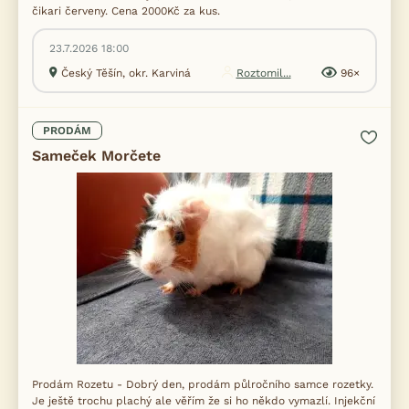
čikari červeny. Cena 2000Kč za kus.
23.7.2026 18:00
Český Těšín, okr. Karviná
Roztomil...
96×
PRODÁM
Sameček Morčete
Prodám Rozetu - Dobrý den, prodám půlročního samce rozetky.
Je ještě trochu plachý ale věřím že si ho někdo vymazlí. Injekční