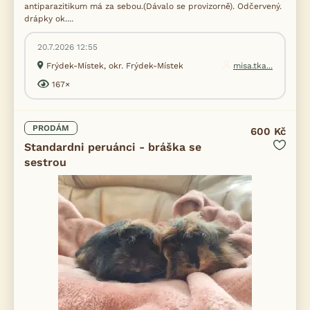
antiparazitikum má za sebou.(Dávalo se provizorně). Odčervený.
drápky ok....
20.7.2026 12:55
Frýdek-Místek, okr. Frýdek-Místek
misa.tka...
167×
PRODÁM
600 Kč
Standardni peruánci - bráška se
sestrou