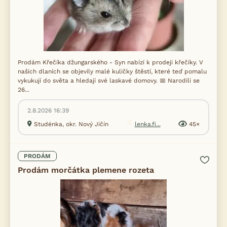
Prodám Křečíka džungarského - Syn nabízí k prodeji křečíky. V
našich dlaních se objevily malé kuličky štěstí, které teď pomalu
vykukují do světa a hledají své laskavé domovy. 📅 Narodili se
26...
2.8.2026 16:39
Studénka, okr. Nový Jičín
lenka.fi...
45×
PRODÁM
Prodám morčátka plemene rozeta