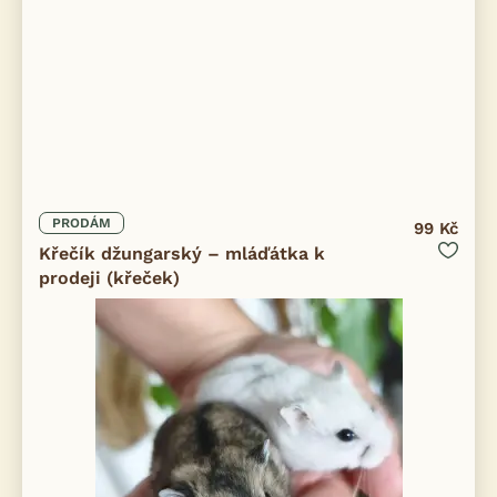
PRODÁM
99 Kč
Křečík džungarský – mláďátka k
prodeji (křeček)