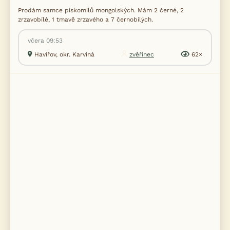
Prodám samce pískomilů mongolských. Mám 2 černé, 2
zrzavobílé, 1 tmavě zrzavého a 7 černobílých.
včera 09:53
Havířov, okr. Karviná
zvěřinec
62×