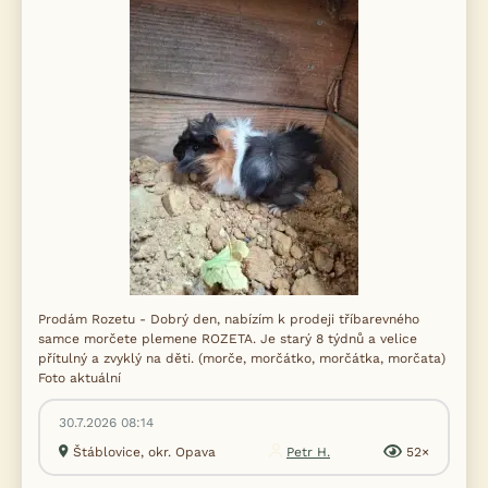
Prodám Rozetu - Dobrý den, nabízím k prodeji tříbarevného
samce morčete plemene ROZETA. Je starý 8 týdnů a velice
přítulný a zvyklý na děti. (morče, morčátko, morčátka, morčata)
Foto aktuální
30.7.2026 08:14
Štáblovice, okr. Opava
Petr H.
52×