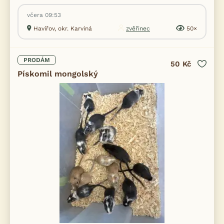
včera 09:53
Havířov, okr. Karviná
zvěřinec
50×
PRODÁM
50 Kč
Pískomil mongolský