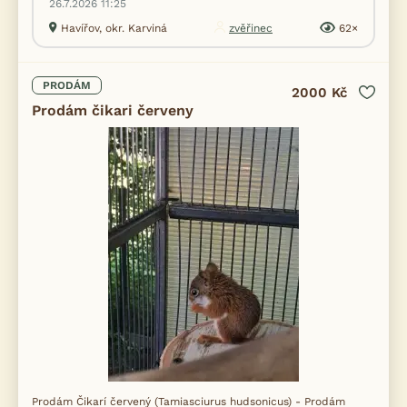
26.7.2026 11:25
Havířov, okr. Karviná
zvěřinec
62×
PRODÁM
2000 Kč
Prodám čikari červeny
Prodám Čikarí červený (Tamiasciurus hudsonicus) - Prodám