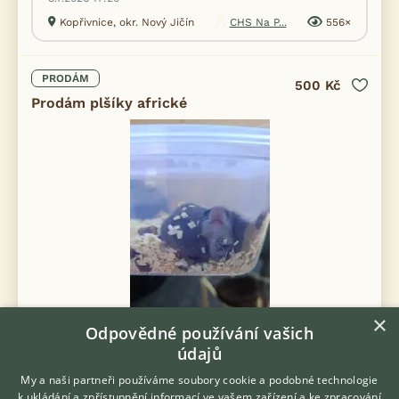
Kopřivnice, okr. Nový Jičín
CHS Na P...
556×
PRODÁM
500 Kč
Prodám plšíky africké
×
Odpovědné používání vašich
údajů
My a naši partneři používáme soubory cookie a podobné technologie
Prodám Plšíka afrického - Dva samci do dobrých rukou.
k ukládání a zpřístupnění informací ve vašem zařízení a ke zpracování