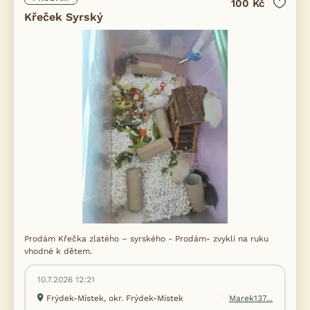
100 Kč
Křeček Syrský
Prodám Křečka zlatého – syrského - Prodám- zvyklí na ruku
vhodné k dětem.
10.7.2026 12:21
Frýdek-Místek, okr. Frýdek-Místek
Marek137...