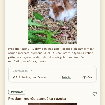
Prodám Rozetu - Dobrý den, nabízím k prodeji jak samičky tak
samce morčete plemene ROZETA. Jsou staré 7 týdnů a velice
přítulné a zvyklé na děti. Jen do dobrých rukou (morče,
morčátko, morčátka, morča...
2.8.2026 15:37
Štáblovice, okr. Opava
Petr H.
64×
PRODÁM
Prodám morče samečka rozeta