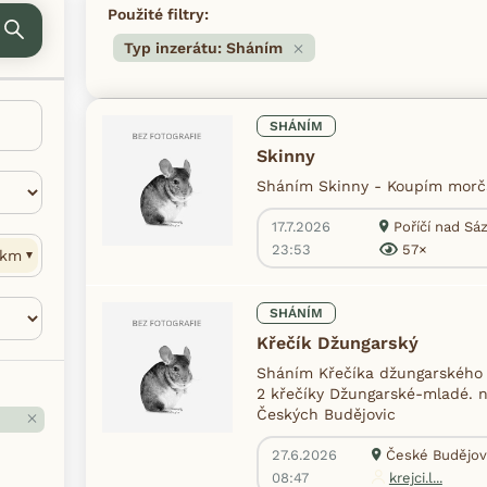
Použité filtry:
Typ inzerátu: Sháním
SHÁNÍM
Skinny
Sháním Skinny - Koupím morčá
17.7.2026
Poříčí nad Sá
23:53
57×
km
SHÁNÍM
Křečík Džungarský
Sháním Křečíka džungarského 
2 křečíky Džungarské-mladé. n
Českých Budějovic
27.6.2026
České Budějovi
08:47
krejci.l...