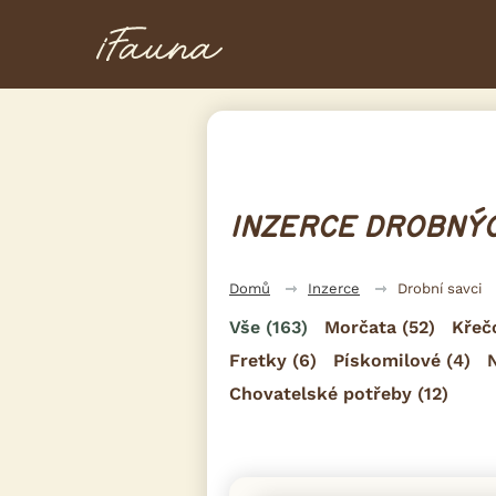
INZERCE DROBNÝC
Domů
Inzerce
Drobní savci
Vše
(163)
Morčata
(52)
Křeč
Fretky
(6)
Pískomilové
(4)
Chovatelské potřeby
(12)