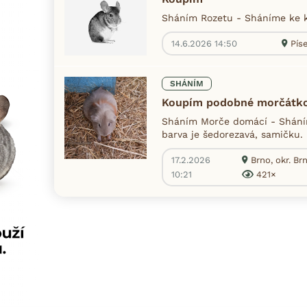
Sháním Rozetu - Sháníme ke k
14.6.2026 14:50
Píse
SHÁNÍM
Koupím podobné morčátk
Sháním Morče domácí - Shání
barva je šedorezavá, samičku. 
17.2.2026
Brno, okr. B
10:21
421×