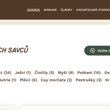
INZERCE
DISKUSE
ČLÁNKY
CHOVATELSKÉ STANIC
H SAVCŮ
Vložte 
ci
(24)
Ježci
(1)
Činčily
(5)
Myši
(9)
Potkani
(10)
Os
Nutrie
(1)
Plšíci
(6)
Cuy morčata
(2)
Pestrušky
(3)
Kr