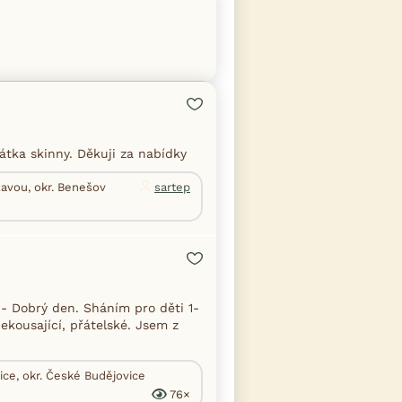
tka skinny. Děkuji za nabídky
zavou, okr. Benešov
sartep
- Dobrý den. Sháním pro děti 1-
ekousající, přátelské. Jsem z
ce, okr. České Budějovice
76×