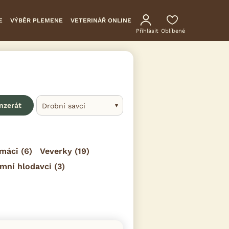
E
VÝBĚR PLEMENE
VETERINÁŘ ONLINE
Přihlásit
Oblíbené
inzerát
Drobní savci
máci
(6)
Veverky
(19)
mní hlodavci
(3)