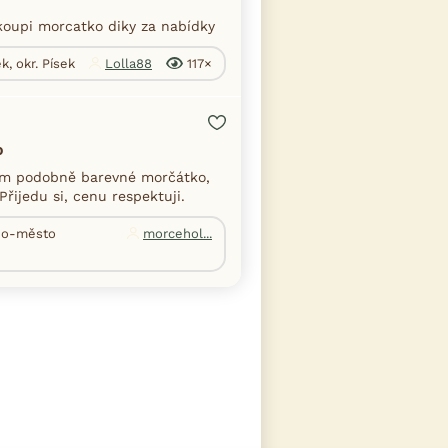
oupi morcatko diky za nabídky
k, okr. Písek
Lolla88
117×
o
m podobně barevné morčátko,
Přijedu si, cenu respektuji.
rno-město
morcehol...