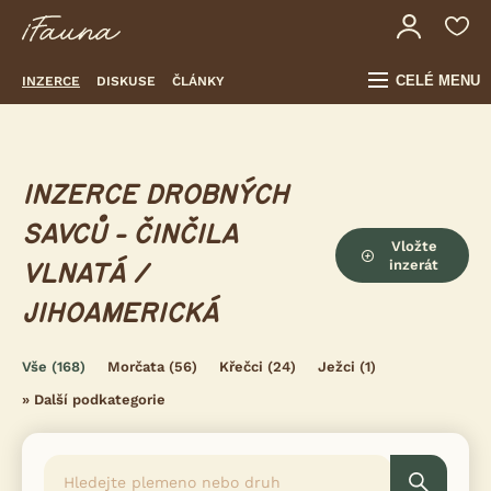
CELÉ MENU
INZERCE
DISKUSE
ČLÁNKY
INZERCE DROBNÝCH
SAVCŮ - ČINČILA
Vložte
inzerát
VLNATÁ /
JIHOAMERICKÁ
Vše
(168)
Morčata
(56)
Křečci
(24)
Ježci
(1)
»
Další podkategorie