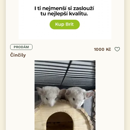
PRODÁM
1000 Kč
Činčily