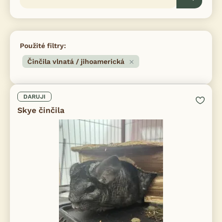
Použité filtry:
Činčila vlnatá / jihoamerická
DARUJI
Skye činčila