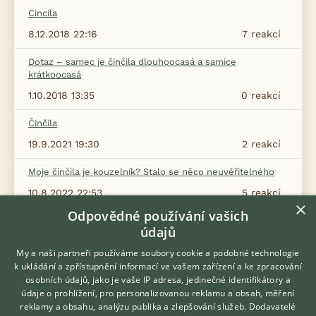
Cincila
8.12.2018 22:16
7
reakcí
Dotaz – samec je činčila dlouhoocasá a samice
krátkoocasá
1.10.2018 13:35
0
reakcí
Činčila
19.9.2021 19:30
2
reakcí
Moje činčila je kouzelník? Stalo se něco neuvěřitelného
10.8.2022 22:53
5
reakcí
×
Odpovědné používání vašich
Jaké pohlaví k druhé činčile
údajů
5.2.2023 13:33
1
reakcí
My a naši partneři používáme soubory cookie a podobné technologie
k ukládání a zpřístupnění informací ve vašem zařízení a ke zpracování
osobních údajů, jako je vaše IP adresa, jedinečné identifikátory a
Zobrazit více diskusí
údaje o prohlížení, pro personalizovanou reklamu a obsah, měření
reklamy a obsahu, analýzu publika a zlepšování služeb.
Dodavatelé