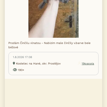
Prodám Činčilu vlnatou - Nabizim male činčily v.barve beie
béžové
1.8.2026 17:08
Kostelec na Hané, okr. Prostějov
19papaja
190×