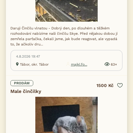
Daruji Činčilu vlnatou - Dobrý den, po dlouhém a těžkém
rozhodování nabízíme naši činčilu Skye. Před nějakou dobou jí
zemřela parťačka, čekali jsme, jak bude reagovat, ale vypadá
to, že ačkoliv dru...
4.8.2026 19:47
Tábor, okr. Tábor
majkl.fo...
63×
PRODÁM
1500 Kč
Male činčilky