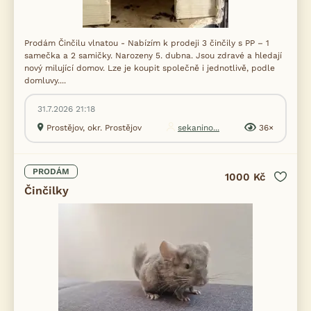
Prodám Činčilu vlnatou - Nabízím k prodeji 3 činčily s PP – 1
samečka a 2 samičky. Narozeny 5. dubna. Jsou zdravé a hledají
nový milující domov. Lze je koupit společně i jednotlivě, podle
domluvy....
31.7.2026 21:18
Prostějov, okr. Prostějov
sekanino...
36×
PRODÁM
1000 Kč
Činčilky