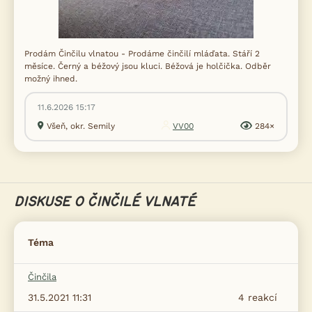
Prodám Činčilu vlnatou - Prodáme činčilí mláďata. Stáří 2
měsíce. Černý a béžový jsou kluci. Béžová je holčička. Odběr
možný ihned.
11.6.2026 15:17
Všeň, okr. Semily
VV00
284×
DISKUSE O ČINČILÉ VLNATÉ
Téma
Činčila
31.5.2021 11:31
4
reakcí