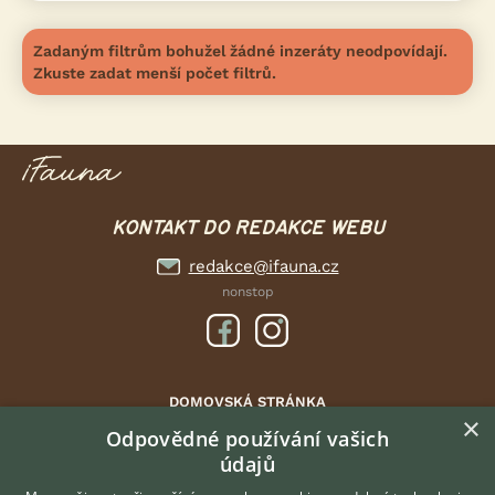
Zadaným filtrům bohužel žádné inzeráty neodpovídají.
Zkuste zadat menší počet filtrů.
KONTAKT DO REDAKCE WEBU
redakce@ifauna.cz
nonstop
DOMOVSKÁ STRÁNKA
×
INZERCE
Odpovědné používání vašich
údajů
DISKUSE
ČLÁNKY