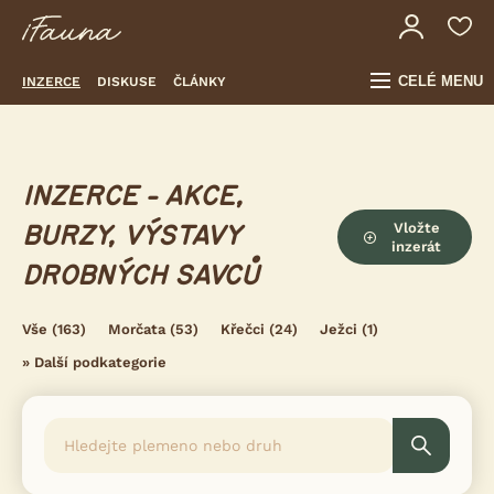
CELÉ MENU
INZERCE
DISKUSE
ČLÁNKY
INZERCE - AKCE,
Vložte
BURZY, VÝSTAVY
inzerát
DROBNÝCH SAVCŮ
Vše
(163)
Morčata
(53)
Křečci
(24)
Ježci
(1)
»
Další podkategorie