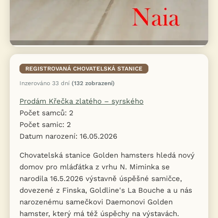
REGISTROVANÁ CHOVATELSKÁ STANICE
Inzerováno 33 dní
(132 zobrazení)
Prodám Křečka zlatého – syrského
Počet samců: 2
Počet samic: 2
Datum narození: 16.05.2026
Chovatelská stanice Golden hamsters hledá nový
domov pro mláďátka z vrhu N. Miminka se
narodila 16.5.2026 výstavně úspěšné samičce,
dovezené z Finska, Goldline's La Bouche a u nás
narozenému samečkovi Daemonovi Golden
hamster, který má též úspěchy na výstavách.