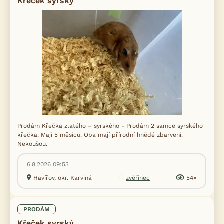
Křeček syrský
Prodám Křečka zlatého – syrského - Prodám 2 samce syrského
křečka. Mají 5 měsíců. Oba mají přírodní hnědé zbarvení.
Nekoušou.
6.8.2026 09:53
Havířov, okr. Karviná
zvěřinec
54×
PRODÁM
Křeček syrský