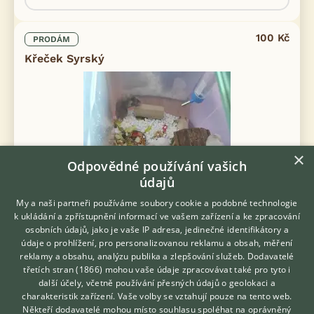
100 Kč
PRODÁM
Křeček Syrský
×
Odpovědné používání vašich
údajů
My a naši partneři používáme soubory cookie a podobné technologie
k ukládání a zpřístupnění informací ve vašem zařízení a ke zpracování
osobních údajů, jako je vaše IP adresa, jedinečné identifikátory a
údaje o prohlížení, pro personalizovanou reklamu a obsah, měření
reklamy a obsahu, analýzu publika a zlepšování služeb.
Dodavatelé
třetích stran (1866)
mohou vaše údaje zpracovávat také pro tyto i
Hledáte zvířecího kamaráda?
další účely, včetně používání přesných údajů o geolokaci a
Prodám Křečka zlatého – syrského - Prodám- zvyklí na ruku
Zdarma vám poradí
charakteristik zařízení. Vaše volby se vztahují pouze na tento web.
vhodné k dětem.
VETERINÁŘ ONLINE
Někteří dodavatelé mohou místo souhlasu spoléhat na oprávněný