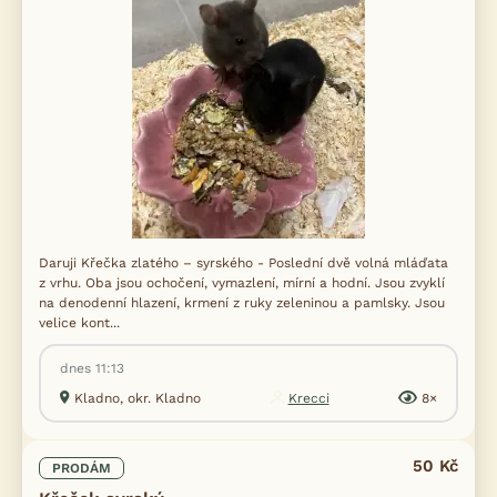
Daruji Křečka zlatého – syrského - Poslední dvě volná mláďata
z vrhu. Oba jsou ochočení, vymazlení, mírní a hodní. Jsou zvyklí
na denodenní hlazení, krmení z ruky zeleninou a pamlsky. Jsou
velice kont...
dnes 11:13
Kladno, okr. Kladno
Krecci
8×
50 Kč
PRODÁM