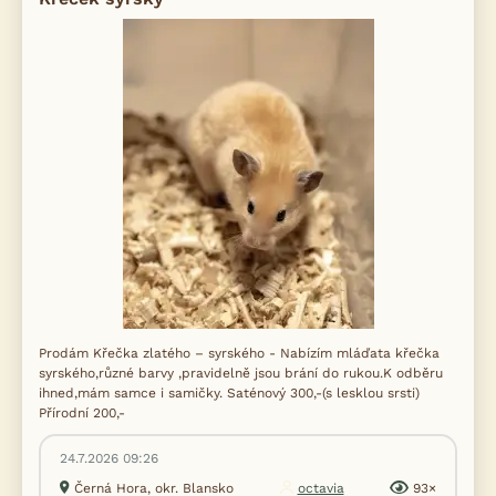
Prodám Křečka zlatého – syrského - Nabízím mláďata křečka
syrského,různé barvy ,pravidelně jsou brání do rukou.K odběru
ihned,mám samce i samičky. Saténový 300,-(s lesklou srsti)
Přírodní 200,-
24.7.2026 09:26
Černá Hora, okr. Blansko
octavia
93×