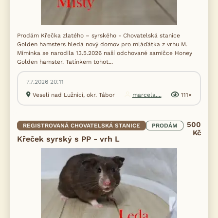
Prodám Křečka zlatého – syrského - Chovatelská stanice
Golden hamsters hledá nový domov pro mláďátka z vrhu M.
Miminka se narodila 13.5.2026 naší odchované samičce Honey
Golden hamster. Tatínkem tohot...
7.7.2026 20:11
Veselí nad Lužnicí, okr. Tábor
marcela....
111×
500
REGISTROVANÁ CHOVATELSKÁ STANICE
PRODÁM
Kč
Křeček syrský s PP - vrh L