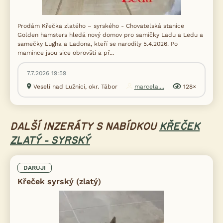
Prodám Křečka zlatého – syrského - Chovatelská stanice
Golden hamsters hledá nový domov pro samičky Ladu a Ledu a
samečky Lugha a Ladona, kteří se narodily 5.4.2026. Po
mamince jsou sice obrovští a př...
7.7.2026 19:59
Veselí nad Lužnicí, okr. Tábor
marcela....
128×
DALŠÍ INZERÁTY S NABÍDKOU
KŘEČEK
ZLATÝ - SYRSKÝ
DARUJI
Křeček syrský (zlatý)