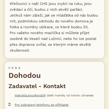
Křečounci z naší CHS jsou zvyklí na ruku, jsou
zvědaví a čilí, budou z nich skvělí parťáci.
Jelikož nám záleží, jak se mláďátka od nás budou
mít, podmínkou odchodu do nového domova je
fotka a rozměry ubikace, ve které budou žít.
Pro vašeho nového mazlíčka si můžete přijet
osobně do Veselí nad Lužnicí, nebo ho lze poslat
přes dopravce zvířat, se kterým máme skvělé
zkušenosti.
CENA
Dohodou
Zadavatel - Kontakt
marcela.souckova34
(další inzeráty od tohoto uživatele)
Pro zobrazení telefonu se přihlaste