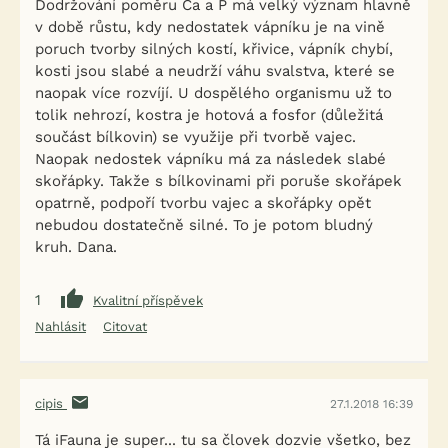
Dodržování poměru Ca a P má velký význam hlavně
v době růstu, kdy nedostatek vápníku je na vině
poruch tvorby silných kostí, křivice, vápník chybí,
kosti jsou slabé a neudrží váhu svalstva, které se
naopak více rozvíjí. U dospělého organismu už to
tolik nehrozí, kostra je hotová a fosfor (důležitá
součást bílkovin) se využije při tvorbě vajec.
Naopak nedostek vápníku má za následek slabé
skořápky. Takže s bílkovinami při poruše skořápek
opatrně, podpoří tvorbu vajec a skořápky opět
nebudou dostatečně silné. To je potom bludný
kruh. Dana.
1
Kvalitní příspěvek
Nahlásit
Citovat
cipis
27.1.2018 16:39
Tá iFauna je super... tu sa človek dozvie všetko, bez