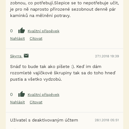
zobnou, co potřebují.Slepice se to nepotřebuje učit,
je pro ně naprosto přirozené sezobnout denně pár
kamínků na mělnění potravy.
0
Kvalitní příspěvek
Nahlásit
Citovat
Skyrra
27.1.2018 19:39
Snáď to bude tak ako píšete :). Keď im dám
rozomleté vajíčkové škrupiny tak sa do toho hneď
pustia a všetko vydzobú.
0
Kvalitní příspěvek
Nahlásit
Citovat
Uživatel s deaktivovaným účtem
28.1.2018 05:51