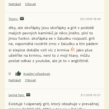
Nahlásit
Citovat
Toony
20.1.2019 18:49
díky, ale skořápky jsou skořápky a grit v podobě
malých pevných kamínků je něco jiného. plní to
jinou funkci. skořápka se v žaludku rozpustí. grit
ne, napomáhá rozdrtit zrno v žaludku a tím pádem
si slepice dokáže vzít víc z krmiva
jako plus
ušetříte na krmivu. není to z mojí hlavy. můžu
poslat odkaz z youtube, ale je to v angličtině.
0
Kvalitní příspěvek
Nahlásit
Citovat
laying hen
21.1.2019 10:27
Existuje 1.vápenatý grit, ktorý obsahuje v prevažnej