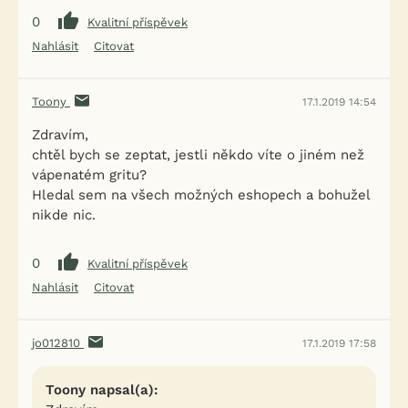
0
Kvalitní příspěvek
Nahlásit
Citovat
Toony
17.1.2019 14:54
Zdravím,
chtěl bych se zeptat, jestli někdo víte o jiném než
vápenatém gritu?
Hledal sem na všech možných eshopech a bohužel
nikde nic.
0
Kvalitní příspěvek
Nahlásit
Citovat
jo012810
17.1.2019 17:58
Toony napsal(a):