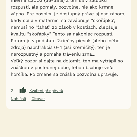
mierne CaCO3 (36-38%) a ten sa v žalúdku
rozpustí, ale pomaly, pozvoľne, nie ako kŕmne
vápno. Pre nosnicu je dostupný práve aj nad ránom,
kedy spí a v maternici sa zavápňuje "skořápka",
nemusí ho "ťahať" zo zásob v kostiach. Zlepšuje
kvalitu "skořápky" Tento sa nakoniec rozpustí.
Potom je v podstate 2.riečny piesok (alebo iného
zdroja) napr.frakcia 0-4 (asi kremičitý), ten je
nerozpustný a pomáha tráveniu zrna...
Veľký pozor si dajte na dolomit, ten ma vytrápil so
znáškou v poslednej dobe, lebo obsahuje veľa
horčíka. Po zmene sa znáška pozvoľna upravuje.
2
Kvalitní příspěvek
Nahlásit
Citovat