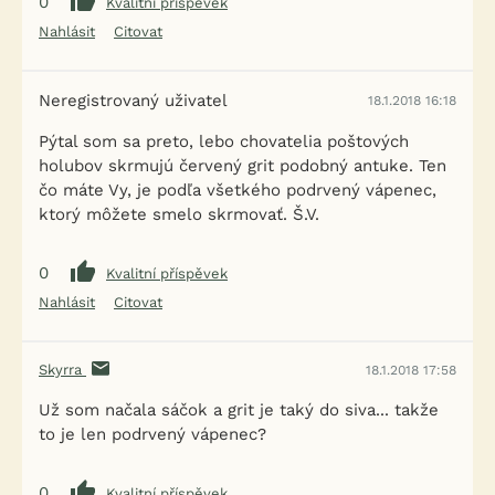
0
Kvalitní příspěvek
Nahlásit
Citovat
Neregistrovaný uživatel
18.1.2018 16:18
Pýtal som sa preto, lebo chovatelia poštových
holubov skrmujú červený grit podobný antuke. Ten
čo máte Vy, je podľa všetkého podrvený vápenec,
ktorý môžete smelo skrmovať. Š.V.
0
Kvalitní příspěvek
Nahlásit
Citovat
Skyrra
18.1.2018 17:58
Už som načala sáčok a grit je taký do siva... takže
to je len podrvený vápenec?
0
Kvalitní příspěvek