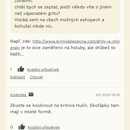
Zdravím,
chtěl bych se zeptat, jestli někdo víte o jiném
než vápenatém gritu?
Hledal sem na všech možných eshopech a
bohužel nikde nic.
Např. zde:
http://www.krmivabezecna.com/grity-a-min
je to sice zaměřeno na holuby, ale drůbež to
eraly
baští...
1
Kvalitní příspěvek
Nahlásit
Citovat
Anatolka
20.1.2019 18:05
Zkuste se kouknout na krmiva Hulín. Skořápky tam
mají v mleté formě.
0
Kvalitní příspěvek