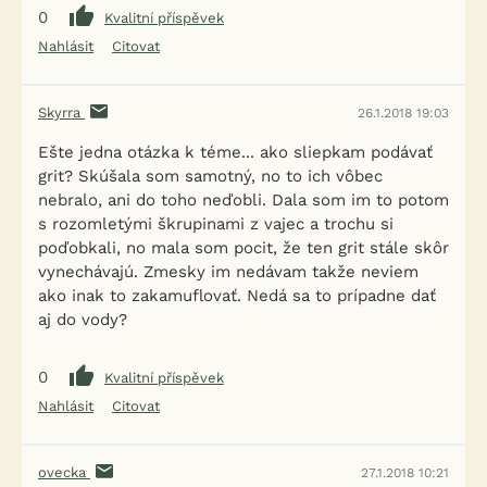
0
Kvalitní příspěvek
Nahlásit
Citovat
Skyrra
26.1.2018 19:03
Ešte jedna otázka k téme... ako sliepkam podávať
grit? Skúšala som samotný, no to ich vôbec
nebralo, ani do toho neďobli. Dala som im to potom
s rozomletými škrupinami z vajec a trochu si
poďobkali, no mala som pocit, že ten grit stále skôr
vynechávajú. Zmesky im nedávam takže neviem
ako inak to zakamuflovať. Nedá sa to prípadne dať
aj do vody?
0
Kvalitní příspěvek
Nahlásit
Citovat
ovecka
27.1.2018 10:21