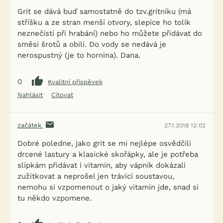
Grit se dává buď samostatně do tzv.gritníku (má
stříšku a ze stran menší otvory, slepice ho tolik
neznečistí při hrabání) nebo ho můžete přidávat do
směsi šrotů a obilí. Do vody se nedává je
nerospustný (je to hornina). Dana.
0
Kvalitní příspěvek
Nahlásit
Citovat
začátek
27.1.2018 12:02
Dobré poledne, jako grit se mi nejlépe osvědčili
drcené lastury a klasické skořápky, ale je potřeba
slípkám přidávat i vitamín, aby vápník dokázali
zužitkovat a neprošel jen trávicí soustavou,
nemohu si vzpomenout o jaký vitamín jde, snad si
tu někdo vzpomene.