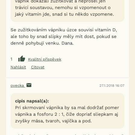
vápník dokázali zužitkovat a neprošel jen
trávicí soustavou, nemohu si vzpomenout o
jaký vitamín jde, snad si tu někdo vzpomene.
Se zužitkováním vápníku úzce souvisí vitamín D,
ale toho by snad slípky měly mít dost, pokud se
denně pohybují venku. Dana.
1
Kvalitní příspěvek
Nahlásit
Citovat
ovecka
27.1.2018 16:07
cipis napsal(a):
Pri skrmovaní vápnika by sa mal dodržať pomer
vápnika a fosforu 2 : 1, čiže dopriať sliepkam aj
zvyšky mäsa, tvaroh, vajíčka a pod.