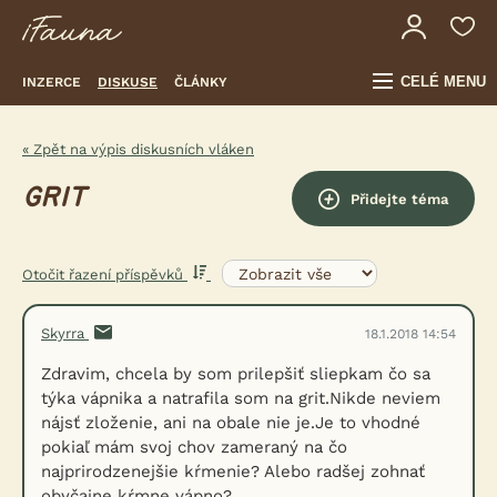
CELÉ MENU
INZERCE
DISKUSE
ČLÁNKY
« Zpět na výpis diskusních vláken
GRIT
Přidejte téma
Otočit řazení příspěvků
Skyrra
18.1.2018 14:54
Zdravim, chcela by som prilepšiť sliepkam čo sa
týka vápnika a natrafila som na grit.Nikde neviem
nájsť zloženie, ani na obale nie je.Je to vhodné
pokiaľ mám svoj chov zameraný na čo
najprirodzenejšie kŕmenie? Alebo radšej zohnať
obyčajne kŕmne vápno?