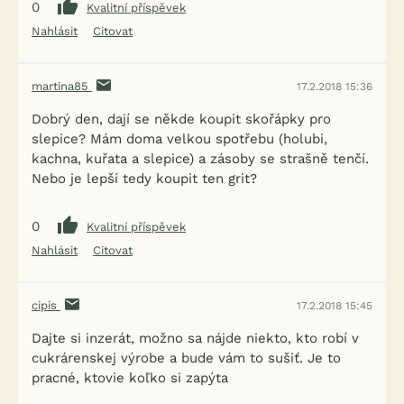
0
Kvalitní příspěvek
Nahlásit
Citovat
martina85
17.2.2018 15:36
Dobrý den, dají se někde koupit skořápky pro
slepice? Mám doma velkou spotřebu (holubi,
kachna, kuřata a slepice) a zásoby se strašně tenčí.
Nebo je lepší tedy koupit ten grit?
0
Kvalitní příspěvek
Nahlásit
Citovat
cipis
17.2.2018 15:45
Dajte si inzerát, možno sa nájde niekto, kto robí v
cukrárenskej výrobe a bude vám to sušiť. Je to
pracné, ktovie koľko si zapýta