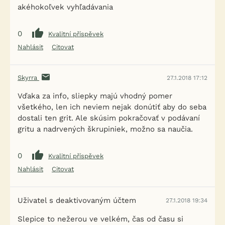
akéhokoľvek vyhľadávania
0
Kvalitní příspěvek
Nahlásit
Citovat
Skyrra
27.1.2018 17:12
Vďaka za info, sliepky majú vhodný pomer
všetkého, len ich neviem nejak donútiť aby do seba
dostali ten grit. Ale skúsim pokračovať v podávaní
gritu a nadrvených škrupiniek, možno sa naučia.
0
Kvalitní příspěvek
Nahlásit
Citovat
Uživatel s deaktivovaným účtem
27.1.2018 19:34
Slepice to nežerou ve velkém, čas od času si