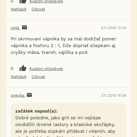
0
Kvalitní příspěvek
Nahlásit
Citovat
cipis
27.1.2018 13:34
Pri skrmovaní vápnika by sa mal dodržať pomer
vápnika a fosforu 2 : 1, čiže dopriať sliepkam aj
zvyšky mäsa, tvaroh, vajíčka a pod.
0
Kvalitní příspěvek
Nahlásit
Citovat
ovecka
27.1.2018 15:58
začátek napsal(a):
Dobré poledne, jako grit se mi nejlépe
osvědčili drcené lastury a klasické skořápky,
ale je potřeba slípkám přidávat i vitamín, aby