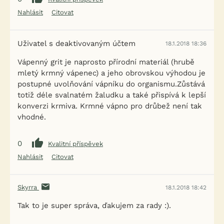
Nahlásit
Citovat
Uživatel s deaktivovaným účtem
18.1.2018 18:36
Vápenný grit je naprosto přírodní materiál (hrubě
mletý krmný vápenec) a jeho obrovskou výhodou je
postupné uvolňování vápníku do organismu.Zůstává
totiž déle svalnatém žaludku a také přispívá k lepší
konverzi krmiva. Krmné vápno pro drůbež není tak
vhodné.
0
Kvalitní příspěvek
Nahlásit
Citovat
Skyrra
18.1.2018 18:42
Tak to je super správa, ďakujem za rady :).