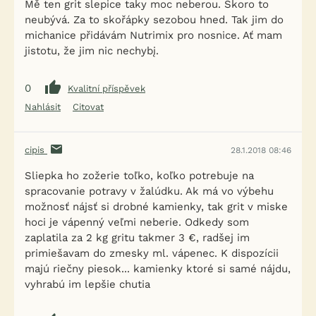
Mě ten grit slepice taky moc neberou. Skoro to
neubývá. Za to skořápky sezobou hned. Tak jim do
michanice přidávám Nutrimix pro nosnice. Ať mam
jistotu, že jim nic nechybį.
0
Kvalitní příspěvek
Nahlásit
Citovat
cipis
28.1.2018 08:46
Sliepka ho zožerie toľko, koľko potrebuje na
spracovanie potravy v žalúdku. Ak má vo výbehu
možnosť nájsť si drobné kamienky, tak grit v miske
hoci je vápenný veľmi neberie. Odkedy som
zaplatila za 2 kg gritu takmer 3 €, radšej im
primiešavam do zmesky ml. vápenec. K dispozícii
majú riečny piesok... kamienky ktoré si samé nájdu,
vyhrabú im lepšie chutia