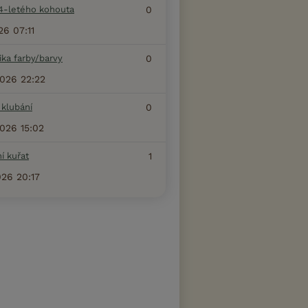
4-letého kohouta
0
26 07:11
ka farby/barvy
0
2026 22:22
 klubání
0
2026 15:02
í kuřat
1
026 20:17