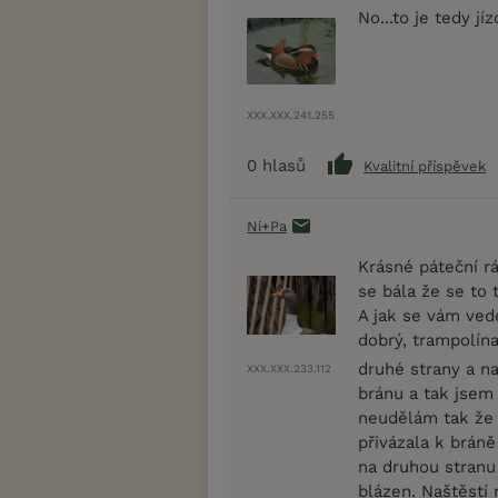
No...to je tedy jí
XXX.XXX.241.255
0
hlasů
Kvalitní příspěvek
Ni+Pa
Krásné páteční rá
se bála že se to t
A jak se vám ved
dobrý, trampolína
druhé strany a na
XXX.XXX.233.112
bránu a tak jsem 
neudělám tak že b
přivázala k brán
na druhou stranu 
blázen. Naštěstí 