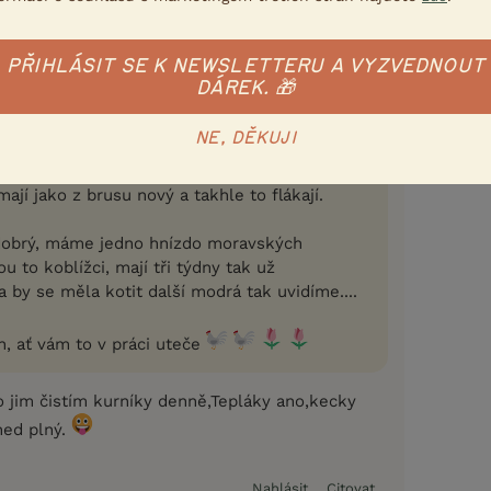
e od uhláku. No adrenalin jako blázen.
jl do 10 min tak jsme ji rozebrali. Je trošku
le mohlo být hůř. Vymění se dvě tyčky a
PŘIHLÁSIT SE K NEWSLETTERU A VYZVEDNOUT
gát a bude zase ok.
DÁREK. 🎁
snášejí soudružky?? U nás je to ostuda. Holky
NE, DĚKUJI
ři vejce denně. Žerou jak polskej zájezd a kde
mýšlím jestli jim neprotáhnout den. Přepeřené
mají jako z brusu nový a takhle to flákají.
 dobrý, máme jedno hnízdo moravských
u to koblížci, mají tři týdny tak už
a by se měla kotit další modrá tak uvidíme....
n, ať vám to v práci uteče
 jim čistím kurníky denně,Tepláky ano,kecky
ned plný.
Nahlásit
Citovat