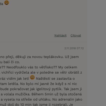
zda
Nahlásit
Citovat
2.11.2018 07:12
no přeji, děkuji za novou teplákovku. Už jsem
u balí či co.
e?? Neodfouklo vás to větřisko?? My celkem
 vichřici vydržela ale v poledne se větr obrátil z
ráz vidím jak letí
Naštěstí se zastavila o
tam letěla. No bylo mi jasné že když s ní nic
ude pokračovat jak igelitový pytlík. Tak jsem ji
ě a volala mužíčka. Během 5min už byla otočená
a vysela na střeše od uhláku. No adrenalin jako
muž dojl do 10 min tak jsme ji rozebrali. Je