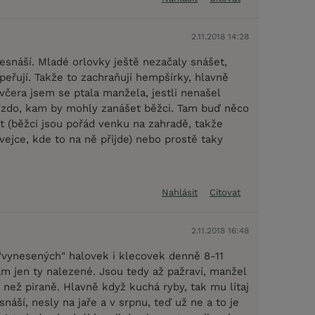
2.11.2018 14:28
esnáší. Mladé orlovky ještě nezačaly snášet,
peřují. Takže to zachraňují hempšírky, hlavně
 včera jsem se ptala manžela, jestli nenašel
ízdo, kam by mohly zanášet běžci. Tam buď něco
t (běžci jsou pořád venku na zahradě, takže
ejce, kde to na ně přijde) nebo prostě taky
Nahlásit
Citovat
2.11.2018 16:48
vynesených" halovek i klecovek denně 8-11
ám jen ty nalezené. Jsou tedy až pažraví, manžel
 než piraně. Hlavně když kuchá ryby, tak mu lítaj
snáší, nesly na jaře a v srpnu, teď už ne a to je