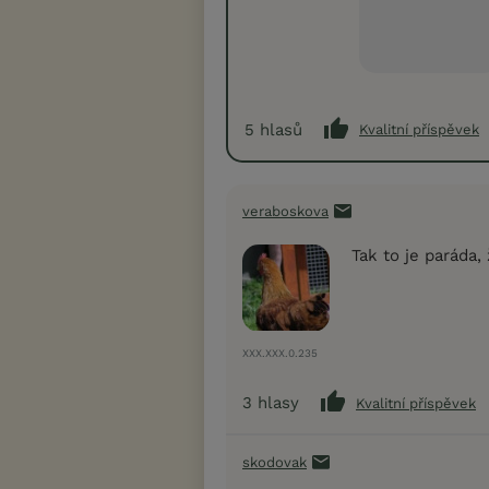
5
hlasů
Kvalitní příspěvek
veraboskova
Tak to je paráda,
XXX.XXX.0.235
3
hlasy
Kvalitní příspěvek
skodovak