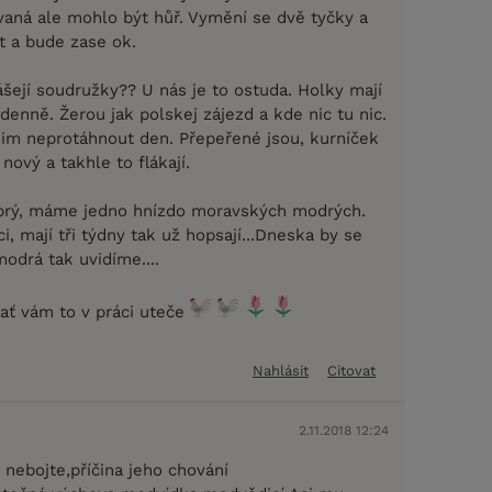
aná ale mohlo být hůř. Vymění se dvě tyčky a
t a bude zase ok.
šejí soudružky?? U nás je to ostuda. Holky mají
e denně. Žerou jak polskej zájezd a kde nic tu nic.
 jim neprotáhnout den. Přepeřené jsou, kurníček
nový a takhle to flákají.
obrý, máme jedno hnízdo moravských modrých.
ci, mají tři týdny tak už hopsají...Dneska by se
modrá tak uvidíme....
 ať vám to v práci uteče
Nahlásit
Citovat
2.11.2018 12:24
nebojte,příčina jeho chování