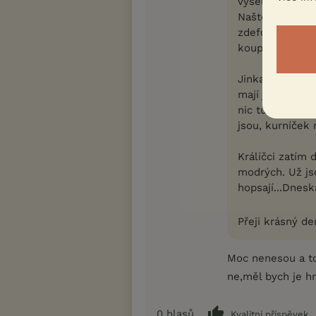
vysela na střeš
Naštěstí muž do
zdeformovaná a
koupí nový špa
Jinka jak vám 
mají jedno či t
nic tu nic. Pře
jsou, kurníček 
Králíčci zatím
modrých. Už jso
hopsají...Dnesk
Přeji krásný de
Moc nenesou a to
ne,měl bych je h
0
hlasů
Kvalitní příspěvek