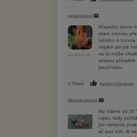
veraboskova
Křepelky skoro n
staré orlovky pře
letošní. A zrovna
nějaké ukryté hn
na to může chodi
XXX.XXX.18.226
snesou případně v
pauzírujou.
0
hlasů
Kvalitní příspěvek
Šťastná slepice
My máme od 20 "
vajec, tedy počít
jim neřekne jinak
až pod nůž. IB ne