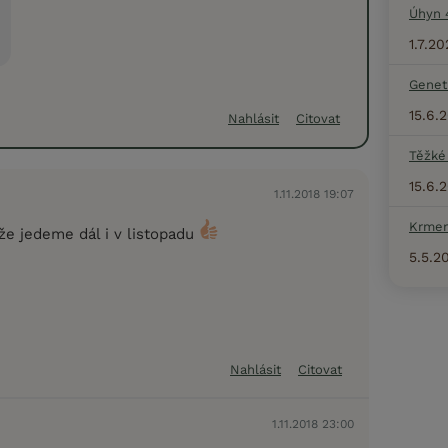
Úhyn 
1.7.20
Geneti
15.6.
Nahlásit
Citovat
Těžké
15.6.
1.11.2018 19:07
Krmen
 že jedeme dál i v listopadu
5.5.2
Nahlásit
Citovat
1.11.2018 23:00