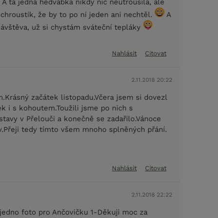
A ta jedna hedvábka nikdy nic neutrousila, ale
 chroustík, že by to po ní jeden ani nechtěl.
A
návštěva, už si chystám sváteční tepláky
Nahlásit
Citovat
2.11.2018 20:22
.Krásný začátek listopadu.Včera jsem si dovezl
k i s kohoutem.Toužili jsme po nich s
tavy v Přelouči a konečně se zadařilo.Vánoce
ív.Přeji tedy tímto všem mnoho splněných přání.
Nahlásit
Citovat
2.11.2018 22:22
 jedno foto pro Ančovičku 1-Děkuji moc za