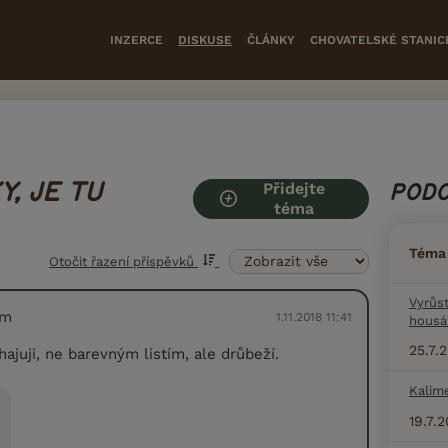
INZERCE
DISKUSE
ČLÁNKY
CHOVATELSKÉ STANIC
Přidejte
, JE TU
PODO
téma
Téma
Otočit řazení příspěvků
Vyrůs
em
1.11.2018 11:41
housá
25.7.
ajuji, ne barevným listím, ale drůbeží.
Kalim
19.7.