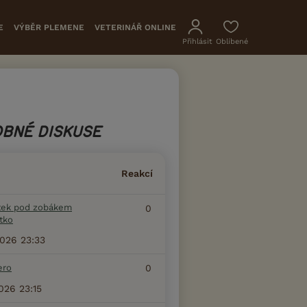
E
VÝBĚR PLEMENE
VETERINÁŘ ONLINE
Přihlásit
Oblíbené
BNÉ DISKUSE
Reakcí
tek pod zobákem
0
tko
2026 23:33
ero
0
2026 23:15