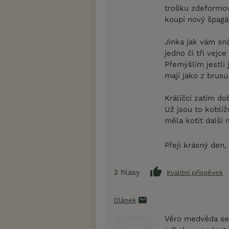
trošku zdeformov
koupí nový špagá
Jinka jak vám sná
jedno či tři vejc
Přemýšlím jestli
mají jako z brusu 
Králíčci zatím d
Už jsou to koblíž
měla kotit další 
Přeji krásný den,
3
hlasy
Kvalitní příspěvek
Olánek
Věro medvěda se 