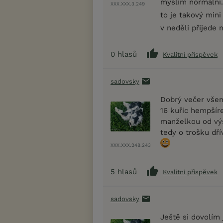
myslím normální. 
XXX.XXX.3.249
to je takový mini
v neděli přijede 
0
hlasů
Kvalitní příspěvek
sadovsky
Dobrý večer všem
16 kuřic hempšíre
manželkou od výs
tedy o trošku dř
XXX.XXX.248.243
5
hlasů
Kvalitní příspěvek
sadovsky
Ještě si dovolím