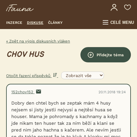
CELÉ MENU
INZERCE
DISKUSE
ČLÁNKY
« Zpět na výpis diskusních vláken
CHOV HUS
Přidejte téma
Otočit řazení příspěvků
152chov152
20.11.2018 19:24
Dobry den chtel bych se zeptak mám 4 husy
nejsem si jisty jestli nejvysí a nejtěsí husa se
houser. Mama je pohromady s kachnamy a když
jde nikam ten huser tak za ním běží a klani se
pred nim jaho hachna s kačerem. Ale nevím jestli
se da takle poznat že je to kluk.A kloaky mi moc