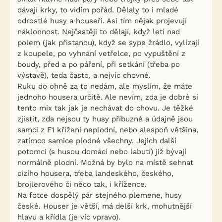
dávají krky, to vidím pořád. Dělaly to i mladé
odrostlé husy a houseři. Asi tím nějak projevují
náklonnost. Nejčastěji to dělají, když letí nad
polem (jak přistanou), když se sype žrádlo, vylízají
z koupele, po vyhnání vetřelce, po vypuštění z
boudy, před a po páření, při setkání (třeba po
výstavě), teda často, a nejvíc chovné.
Ruku do ohně za to nedám, ale myslím, že máte
jednoho housera určitě. Ale nevím, zda je dobré si
tento mix tak jak je nechávat do chovu. Je těžké
zjistit, zda nejsou ty husy příbuzné a údajně jsou
samci z F1 křížení neplodní, nebo alespoň většina,
zatímco samice plodné všechny. Jejich další
potomci (s husou domácí nebo labutí) již bývají
normálně plodní. Možná by bylo na místě sehnat
cizího housera, třeba landeského, českého,
brojlerového či něco tak, i křížence.
Na fotce dospělý pár stejného plemene, husy
české. Houser je větší, má delší krk, mohutnější
hlavu a křídla (je víc vpravo).