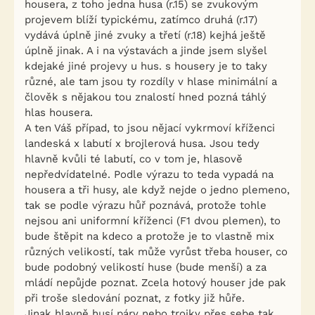
housera, z toho jedna husa (r.15) se zvukovým
projevem blíží typickému, zatímco druhá (r.17)
vydává úplně jiné zvuky a třetí (r.18) kejhá ještě
úplně jinak. A i na výstavách a jinde jsem slyšel
kdejaké jiné projevy u hus. s housery je to taky
různé, ale tam jsou ty rozdíly v hlase minimální a
člověk s nějakou tou znalostí hned pozná táhlý
hlas housera.
A ten Váš případ, to jsou nějací vykrmoví kříženci
landeská x labutí x brojlerová husa. Jsou tedy
hlavně kvůli té labutí, co v tom je, hlasově
nepředvídatelné. Podle výrazu to teda vypadá na
housera a tři husy, ale když nejde o jedno plemeno,
tak se podle výrazu hůř poznává, protože tohle
nejsou ani uniformní kříženci (F1 dvou plemen), to
bude štěpit na kdeco a protože je to vlastně mix
různých velikostí, tak může vyrůst třeba houser, co
bude podobný velikostí huse (bude menší) a za
mládí nepůjde poznat. Zcela hotový houser jde pak
při troše sledování poznat, z fotky již hůře.
Jinak hlavně husí páry nebo trojky přes sebe tak