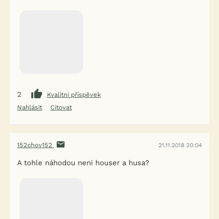
2
Kvalitní příspěvek
Nahlásit
Citovat
152chov152
21.11.2018 20:04
A tohle náhodou neni houser a husa?