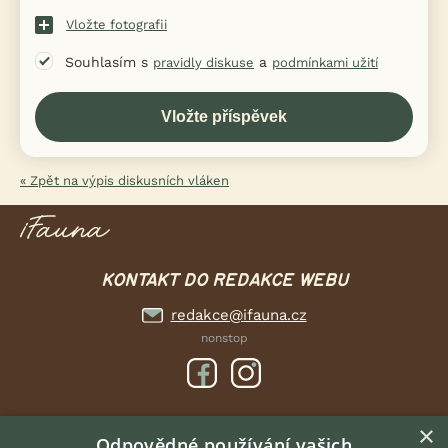
Vložte fotografii
Souhlasím s
a
pravidly diskuse
podmínkami užití
« Zpět na výpis diskusních vláken
KONTAKT DO REDAKCE WEBU
redakce@ifauna.cz
nonstop
×
DOMOVSKÁ STRÁNKA
Odpovědné používání vašich