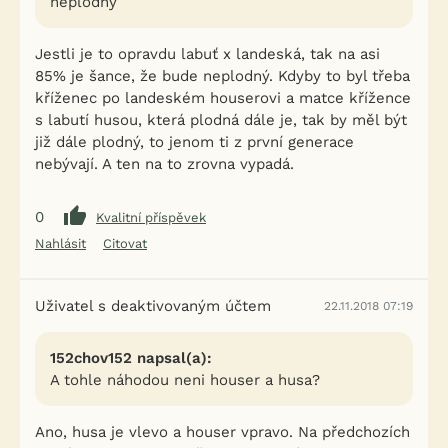
neplodný
Jestli je to opravdu labuť x landeská, tak na asi
85% je šance, že bude neplodný. Kdyby to byl třeba
kříženec po landeském houserovi a matce křížence
s labutí husou, která plodná dále je, tak by měl být
již dále plodný, to jenom ti z první generace
nebývají. A ten na to zrovna vypadá.
0
Kvalitní příspěvek
Nahlásit
Citovat
Uživatel s deaktivovaným účtem
22.11.2018 07:19
152chov152 napsal(a):
A tohle náhodou neni houser a husa?
Ano, husa je vlevo a houser vpravo. Na předchozích