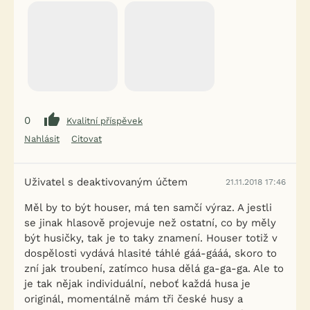
0
Kvalitní příspěvek
Nahlásit
Citovat
Uživatel s deaktivovaným účtem
21.11.2018 17:46
Měl by to být houser, má ten samčí výraz. A jestli
se jinak hlasově projevuje než ostatní, co by měly
být husičky, tak je to taky znamení. Houser totiž v
dospělosti vydává hlasité táhlé gáá-gááá, skoro to
zní jak troubení, zatímco husa dělá ga-ga-ga. Ale to
je tak nějak individuální, neboť každá husa je
originál, momentálně mám tři české husy a