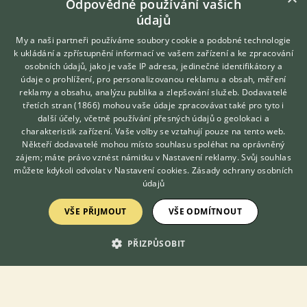
Odpovědné používání vašich
Husacie vajicka v oktobri
údajů
10.11.2019 19:36
22
reakcí
My a naši partneři používáme soubory cookie a podobné technologie
Štopať kačice a husi v krmnikoch a taraktarom?
k ukládání a zpřístupnění informací ve vašem zařízení a ke zpracování
osobních údajů, jako je vaše IP adresa, jedinečné identifikátory a
28.6.2018 10:00
11
reakcí
údaje o prohlížení, pro personalizovanou reklamu a obsah, měření
reklamy a obsahu, analýzu publika a zlepšování služeb.
Dodavatelé
Husí vejce
třetích stran (1866)
mohou vaše údaje zpracovávat také pro tyto i
Hledáte zvířecího kamaráda?
další účely, včetně používání přesných údajů o geolokaci a
4.4.2018 18:30
2
reakcí
Zdarma vám poradí
charakteristik zařízení. Vaše volby se vztahují pouze na tento web.
VETERINÁŘ ONLINE
Někteří dodavatelé mohou místo souhlasu spoléhat na oprávněný
Neznámé zvíře
KONZULTOVAT S
zájem; máte právo vznést námitku v
Nastavení reklamy
. Svůj souhlas
VETERINÁŘEM
24.10.2020 18:15
5
reakcí
můžete kdykoli odvolat v
Nastavení cookies
.
Zásady ochrany osobních
údajů
Letky housat
VŠE PŘIJMOUT
VŠE ODMÍTNOUT
27.8.2021 21:15
2
reakcí
Houser napadá na nohy
PŘIZPŮSOBIT
5.3.2018 18:24
11
reakcí