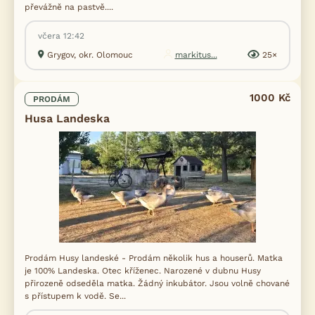
převážně na pastvě....
včera 12:42
Grygov, okr. Olomouc
markitus...
25×
1000 Kč
PRODÁM
Husa Landeska
Prodám Husy landeské - Prodám několik hus a houserů. Matka
je 100% Landeska. Otec kříženec. Narozené v dubnu Husy
přirozeně odseděla matka. Žádný inkubátor. Jsou volně chované
s přístupem k vodě. Se...