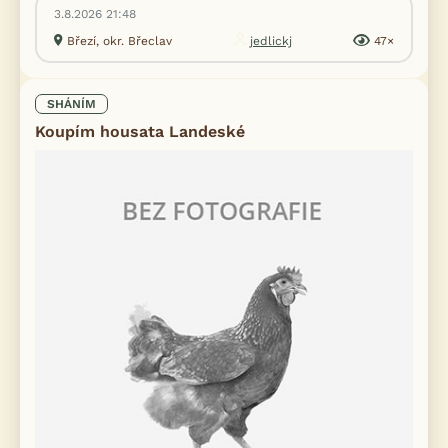
3.8.2026 21:48
Březí, okr. Břeclav
jedlickj
47×
SHÁNÍM
Koupím housata Landeské