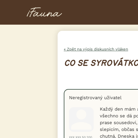
« Zpět na výpis diskusních vláken
CO SE SYROVÁTK
Neregistrovaný uživatel
Každý den mám as
všechno se dá p
prase sousedovi,
slepicím, občas 
chutná. Dneska j
XXX.XXX.50.200