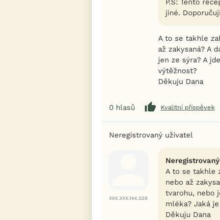
P.S: Tento rece
jiné. Doporučuj
A to se takhle za
až zakysaná? A dá
jen ze sýra? A jd
výtěžnost?
Děkuju Dana
0
hlasů
Kvalitní příspěvek
Neregistrovaný uživatel
Neregistrovaný
A to se takhle 
nebo až zakysa
tvarohu, nebo j
XXX.XXX.144.229
mléka? Jaká je
Děkuju Dana