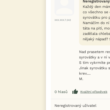
Neregistrovaný
Každý den mám a
co všechno se 
syrovátku pro p
XXX.XXX.7.242
Namáčím do ní 
táta na pití, 
zadělala chleba
nějaký nápad? 
Nad prasetem resp
syrovátky a v ní 
S tím vykrmíte pr
Jinak syrovátku s
krev....
M.
0
hlasů
Kvalitní příspěvek
Neregistrovaný uživatel