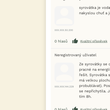
syrovátka je vod
nakyslou chuť a 
XXX.XXX.50.200
0
hlasů
Kvalitní příspěvek
Neregistrovaný uživatel
Ze syrovátky se 
pracné na energi
řešit. Syrovátka 
má velkou plochu
probublávat). Po
XXX.XXX.144.229
se nepřichytila. 
tím 8h.
0
hlasů
Kvalitní příspěvek