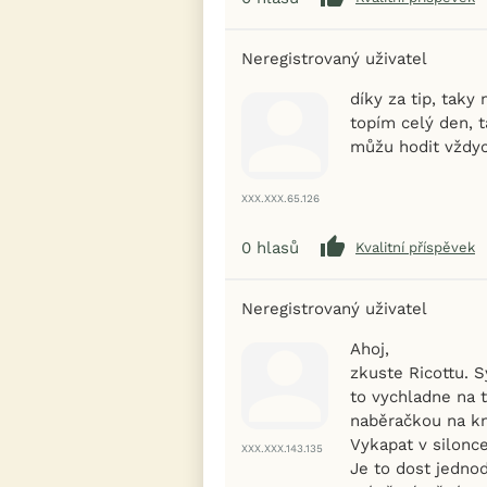
Neregistrovaný uživatel
díky za tip, tak
topím celý den, 
můžu hodit vždy
XXX.XXX.65.126
0
hlasů
Kvalitní příspěvek
Neregistrovaný uživatel
Ahoj,
zkuste Ricottu. S
to vychladne na t
naběračkou na k
Vykapat v silonce
XXX.XXX.143.135
Je to dost jedno