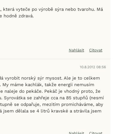
a, která vyteče po výrobě sýra nebo tvarohu. Má
je hodně zdravá.
Nahlásit
Citovat
10.8.2012 08:56
dá vyrobit norský sýr mysost. Ale je to celkem
i. My máme kachlák, takže energii nemusím
se naleje do pekáče. Pekáč je vhodný proto, že
. Syrovátka se zahřeje cca na 85 stupňů (nesmí
stupně se odpařuje, mezitím promicháváme, aby
Já jsem dělala se 4 litrů kravské a strávila jsem
Nahlásit
Citovat