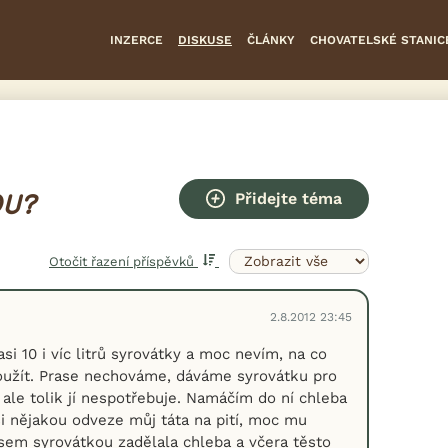
INZERCE
DISKUSE
ČLÁNKY
CHOVATELSKÉ STANIC
Přidejte téma
OU?
Otočit řazení příspěvků
2.8.2012 23:45
i 10 i víc litrů syrovátky a moc nevím, na co
oužít. Prase nechováme, dáváme syrovátku pro
 ale tolik jí nespotřebuje. Namáčím do ní chleba
si nějakou odveze můj táta na pití, moc mu
sem syrovátkou zadělala chleba a včera těsto