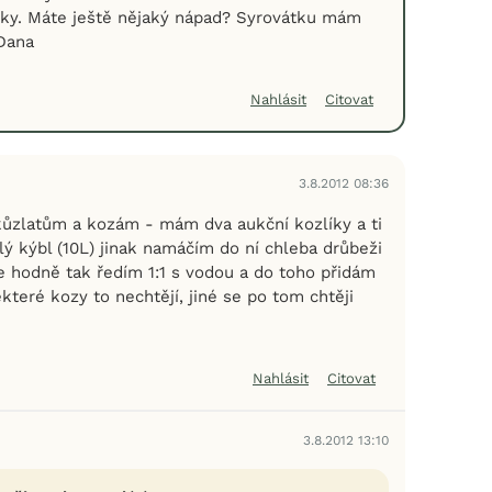
cky. Máte ještě nějaký nápad? Syrovátku mám
 Dana
Nahlásit
Citovat
3.8.2012 08:36
 kůzlatům a kozám - mám dva aukční kozlíky a ti
lý kýbl (10L) jinak namáčím do ní chleba drůbeži
je hodně tak ředím 1:1 s vodou a do toho přidám
které kozy to nechtějí, jiné se po tom chtěji
Nahlásit
Citovat
3.8.2012 13:10