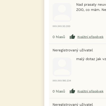
Nad prasaty neuva
ZOO, co mám. Ne
XXX.XXX.50.200
0
hlasů
Kvalitní příspěvek
Neregistrovaný uživatel
malý dotaz jak v
XXX.XXX.180.234
0
hlasů
Kvalitní příspěvek
Neregistrovaný uživatel