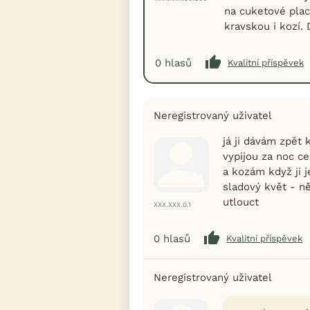
na cuketové pla
kravskou i kozí.
0
hlasů
Kvalitní příspěvek
Neregistrovaný uživatel
já ji dávám zpět
vypijou za noc ce
a kozám když ji 
sladový květ - ně
utlouct
XXX.XXX.0.1
0
hlasů
Kvalitní příspěvek
Neregistrovaný uživatel