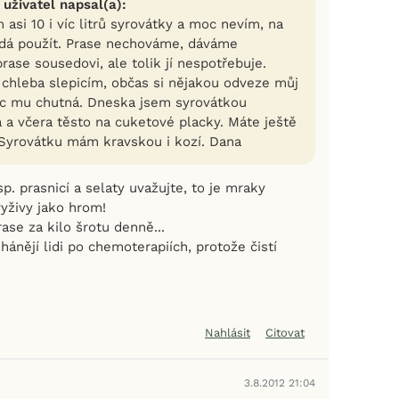
 uživatel napsal(a):
si 10 i víc litrů syrovátky a moc nevím, na
dá použít. Prase nechováme, dáváme
rase sousedovi, ale tolik jí nespotřebuje.
chleba slepicím, občas si nějakou odveze můj
moc mu chutná. Dneska jsem syrovátkou
 a včera těsto na cuketové placky. Máte ještě
Syrovátku mám kravskou i kozí. Dana
. prasnicí a selaty uvažujte, to je mraky
vyživy jako hrom!
ase za kilo šrotu denně...
hánějí lidi po chemoterapiích, protože čistí
Nahlásit
Citovat
3.8.2012 21:04