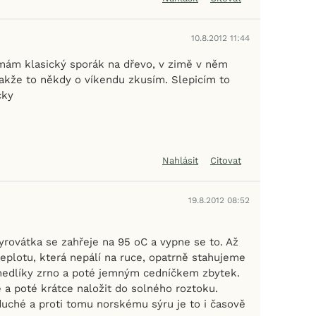
10.8.2012 11:44
y mám klasický sporák na dřevo, v zimě v něm
takže to někdy o víkendu zkusím. Slepicím to
cky
Nahlásit
Citovat
19.8.2012 08:52
yrovátka se zahřeje na 95 oC a vypne se to. Až
eplotu, která nepálí na ruce, opatrně stahujeme
nedlíky zrno a poté jemným cedníčkem zbytek.
 a poté krátce naložit do solného roztoku.
duché a proti tomu norskému sýru je to i časově