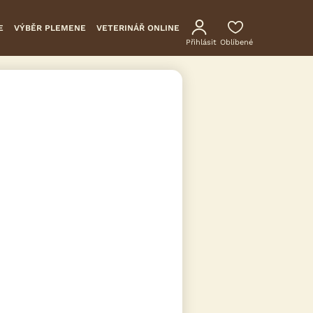
E
VÝBĚR PLEMENE
VETERINÁŘ ONLINE
Přihlásit
Oblíbené