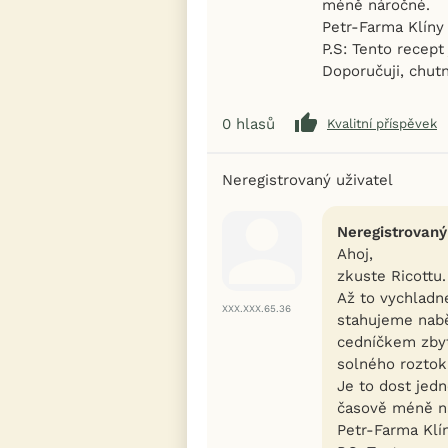
méně náročné.
Petr-Farma Klíny
P.S: Tento recept 
Doporučuji, chut
0
hlasů
Kvalitní příspěvek
Neregistrovaný uživatel
Neregistrovaný
Ahoj,
zkuste Ricottu.
Až to vychladne
XXX.XXX.65.36
stahujeme nab
cedníčkem zbyt
solného roztok
Je to dost jed
časově méně n
Petr-Farma Klí