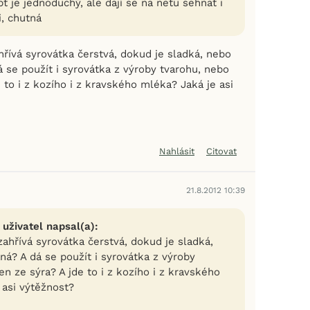
pt je jednoduchý, ale dají se na netu sehnat i
i, chutná
hřívá syrovátka čerstvá, dokud je sladká, nebo
 se použít i syrovátka z výroby tvarohu, nebo
e to i z kozího i z kravského mléka? Jaká je asi
Nahlásit
Citovat
21.8.2012 10:39
 uživatel napsal(a):
zahřívá syrovátka čerstvá, dokud je sladká,
ná? A dá se použít i syrovátka z výroby
en ze sýra? A jde to i z kozího i z kravského
 asi výtěžnost?