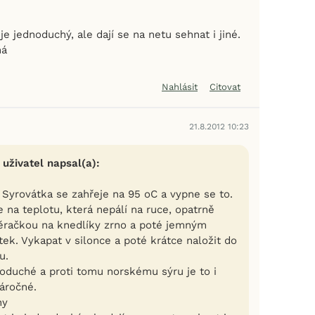
je jednoduchý, ale dají se na netu sehnat i jiné.
ná
Nahlásit
Citovat
21.8.2012 10:23
 uživatel napsal(a):
 Syrovátka se zahřeje na 95 oC a vypne se to.
 na teplotu, která nepálí na ruce, opatrně
ěračkou na knedlíky zrno a poté jemným
ek. Vykapat v silonce a poté krátce naložit do
u.
noduché a proti tomu norskému sýru je to i
áročné.
ny