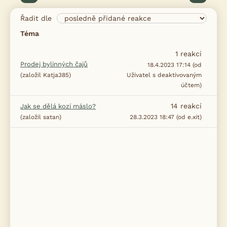
Řadit dle
Téma
1
reakcí
Prodej bylinných čajů
18.4.2023 17:14 (od
(založil Katja385)
Uživatel s deaktivovaným
účtem)
14
reakcí
Jak se dělá kozí máslo?
(založil satan)
28.3.2023 18:47 (od e.xit)