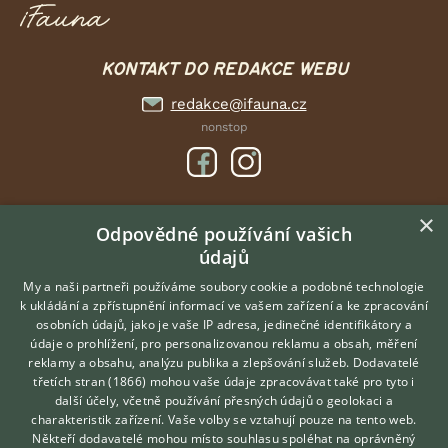
KONTAKT DO REDAKCE WEBU
redakce@ifauna.cz
nonstop
×
DOMOVSKÁ STRÁNKA
Odpovědné používání vašich
údajů
INZERCE
DISKUSE
My a naši partneři používáme soubory cookie a podobné technologie
k ukládání a zpřístupnění informací ve vašem zařízení a ke zpracování
ČLÁNKY
osobních údajů, jako je vaše IP adresa, jedinečné identifikátory a
údaje o prohlížení, pro personalizovanou reklamu a obsah, měření
O nás
reklamy a obsahu, analýzu publika a zlepšování služeb.
Dodavatelé
třetích stran (1866)
mohou vaše údaje zpracovávat také pro tyto i
Kontakt
Hledáte zvířecího kamaráda?
další účely, včetně používání přesných údajů o geolokaci a
Zdarma vám poradí
Možnosti zvýraznění inzerátů
charakteristik zařízení. Vaše volby se vztahují pouze na tento web.
VETERINÁŘ ONLINE
Podmínky užití
Někteří dodavatelé mohou místo souhlasu spoléhat na oprávněný