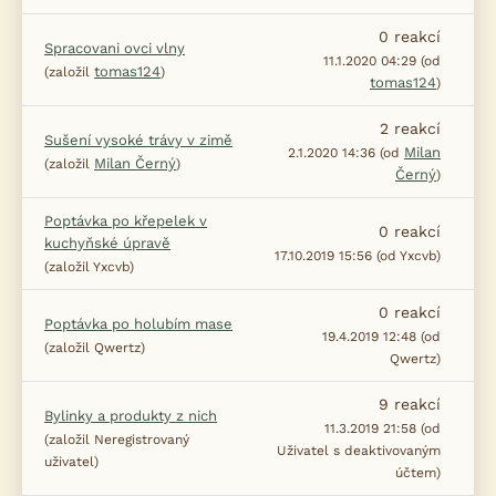
0
reakcí
Spracovani ovci vlny
11.1.2020 04:29 (od
tomas124
(založil
)
tomas124
)
2
reakcí
Sušení vysoké trávy v zimě
Milan
2.1.2020 14:36 (od
Milan Černý
(založil
)
Černý
)
Poptávka po křepelek v
0
reakcí
kuchyňské úpravě
17.10.2019 15:56 (od Yxcvb)
(založil Yxcvb)
0
reakcí
Poptávka po holubím mase
19.4.2019 12:48 (od
(založil Qwertz)
Qwertz)
9
reakcí
Bylinky a produkty z nich
11.3.2019 21:58 (od
(založil Neregistrovaný
Uživatel s deaktivovaným
uživatel)
účtem)