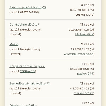
0
reakcí
Zájem o jateční holuby??
8.3.2019 13:34 (od
(založil 09876543210)
09876543210)
13
reakcí
Co všechno děláte?
(založil Neregistrovaný
30.9.2018 14:21 (od
MichaelaKra
uživatel)
)
2
reakcí
Máslo
(založil Neregistrovaný
1.7.2018 21:02 (od
www.na-ovcarne.cz
uživatel)
)
1
reakcí
Křepelčí domácí vajíčka.
19.5.2018 11:31 (od
1966mirini
(založil
)
paskov244
)
12
reakcí
Zemědělství- jak vydělat??
(založil Neregistrovaný
4.2.2018 21:22 (od
marselino125
uživatel)
)
1
reakcí
Otázka do začátku.