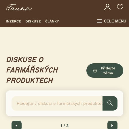
CELÉ MENU
INZERCE
DISKUSE
ČLÁNKY
DISKUSE O
Přidejte
FARMÁŘSKÝCH
téma
PRODUKTECH
Předchozí
1 / 3
Další