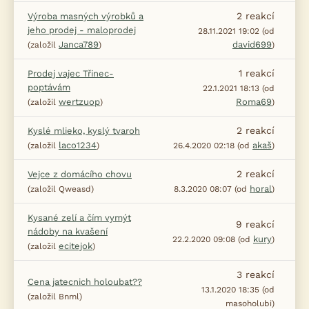
2
reakcí
Výroba masných výrobků a
jeho prodej - maloprodej
28.11.2021 19:02 (od
Janca789
david699
(založil
)
)
1
reakcí
Prodej vajec Třinec-
poptávám
22.1.2021 18:13 (od
wertzuop
Roma69
(založil
)
)
2
reakcí
Kyslé mlieko, kyslý tvaroh
laco1234
akaš
(založil
)
26.4.2020 02:18 (od
)
2
reakcí
Vejce z domácího chovu
horal
(založil Qweasd)
8.3.2020 08:07 (od
)
Kysané zelí a čím vymýt
9
reakcí
nádoby na kvašení
kury
22.2.2020 09:08 (od
)
ecitejok
(založil
)
3
reakcí
Cena jatecnich holoubat??
13.1.2020 18:35 (od
(založil Bnml)
masoholubi)