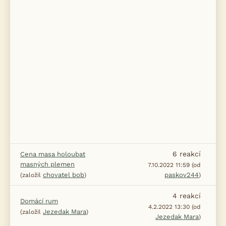
6
reakcí
Cena masa holoubat
masných plemen
7.10.2022 11:59 (od
chovatel bob
paskov244
(založil
)
)
4
reakcí
Domácí rum
4.2.2022 13:30 (od
Jezedak Mara
(založil
)
Jezedak Mara
)