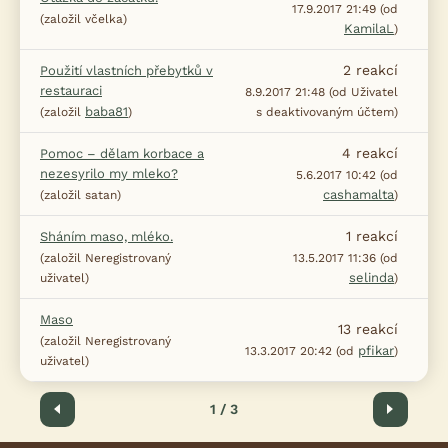
17.9.2017 21:49 (od
(založil včelka)
KamilaL
)
2
reakcí
Použití vlastních přebytků v
restauraci
8.9.2017 21:48 (od Uživatel
baba81
(založil
)
s deaktivovaným účtem)
4
reakcí
Pomoc – dělam korbace a
nezesyrilo my mleko?
5.6.2017 10:42 (od
cashamalta
(založil satan)
)
1
reakcí
Sháním maso, mléko.
(založil Neregistrovaný
13.5.2017 11:36 (od
selinda
uživatel)
)
Maso
13
reakcí
(založil Neregistrovaný
pfikar
13.3.2017 20:42 (od
)
uživatel)
Předchozí
1 / 3
Další