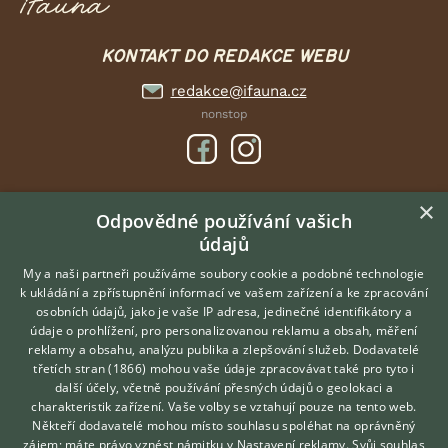
KONTAKT DO REDAKCE WEBU
redakce@ifauna.cz
nonstop
×
DOMOVSKÁ STRÁNKA
Odpovědné používání vašich
údajů
INZERCE
DISKUSE
My a naši partneři používáme soubory cookie a podobné technologie
k ukládání a zpřístupnění informací ve vašem zařízení a ke zpracování
ČLÁNKY
osobních údajů, jako je vaše IP adresa, jedinečné identifikátory a
údaje o prohlížení, pro personalizovanou reklamu a obsah, měření
O nás
reklamy a obsahu, analýzu publika a zlepšování služeb.
Dodavatelé
třetích stran (1866)
mohou vaše údaje zpracovávat také pro tyto i
Kontakt
Hledáte zvířecího kamaráda?
další účely, včetně používání přesných údajů o geolokaci a
Zdarma vám poradí
Možnosti zvýraznění inzerátů
charakteristik zařízení. Vaše volby se vztahují pouze na tento web.
VETERINÁŘ ONLINE
Podmínky užití
Někteří dodavatelé mohou místo souhlasu spoléhat na oprávněný
KONZULTOVAT S
zájem; máte právo vznést námitku v
Nastavení reklamy
. Svůj souhlas