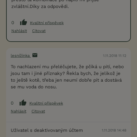
zvláštní.Díky za odpovědi.
0
Kvalitní příspěvek
Nahlásit
Citovat
lesnížínka
1.11.2018 11:12
To nachlazení mu přeléčujete, že pčíká u pití, nebo
jsou tam i jiné příznaky? Řekla bych, že jelikož je
to ještě kotě, třeba jen neumí dobře pít a dostává
se mu voda do nosu.
0
Kvalitní příspěvek
Nahlásit
Citovat
Uživatel s deaktivovaným účtem
1.11.2018 14:48