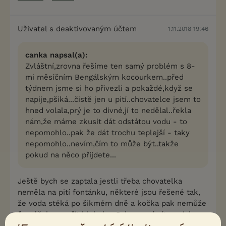
Uživatel s deaktivovaným účtem
1.11.2018 19:46
canka napsal(a):
Zvláštní,zrovna řešíme ten samý problém s 8-
mi měsíčním Bengálským kocourkem..před
týdnem jsme si ho přivezli a pokaždé,když se
napije,pšiká...čistě jen u pití..chovatelce jsem to
hned volala,prý je to divné,jí to nedělal..řekla
nám,že máme zkusit dát odstátou vodu - to
nepomohlo..pak že dát trochu teplejší - taky
nepomohlo..nevím,čím to může být..takže
pokud na něco přijdete...
Ještě bych se zaptala jestli třeba chovatelka
neměla na pití fontánku, některé jsou řešené tak,
že voda stéká po šikmém dně a kočka pak nemůže
čumáček ponořit hluboko. Pak neumí pít z misky.