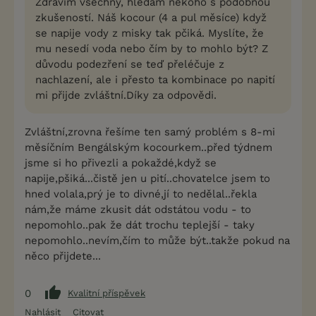
Zdravím všechny, hledám někoho s podobnou
zkušeností. Náš kocour (4 a pul měsíce) když
se napije vody z misky tak pčiká. Myslíte, že
mu nesedí voda nebo čím by to mohlo být? Z
důvodu podezření se teď přeléčuje z
nachlazení, ale i přesto ta kombinace po napití
mi přijde zvláštní.Díky za odpovědi.
Zvláštní,zrovna řešíme ten samý problém s 8-mi
měsíčním Bengálským kocourkem..před týdnem
jsme si ho přivezli a pokaždé,když se
napije,pšiká...čistě jen u pití..chovatelce jsem to
hned volala,prý je to divné,jí to nedělal..řekla
nám,že máme zkusit dát odstátou vodu - to
nepomohlo..pak že dát trochu teplejší - taky
nepomohlo..nevím,čím to může být..takže pokud na
něco přijdete...
0
Kvalitní příspěvek
Nahlásit
Citovat