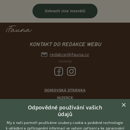
Zobrazit více inzerátů
KONTAKT DO REDAKCE WEBU
redakce@ifauna.cz
nonstop
DOMOVSKÁ STRÁNKA
INZERCE
×
DISKUSE
Odpovědné používání vašich
ČLÁNKY
údajů
CHOVATELSKÉ STANICE
My a naši partneři používáme soubory cookie a podobné technologie
ATLAS
k ukládání a zpřístupnění informací ve vašem zařízení a ke zpracování