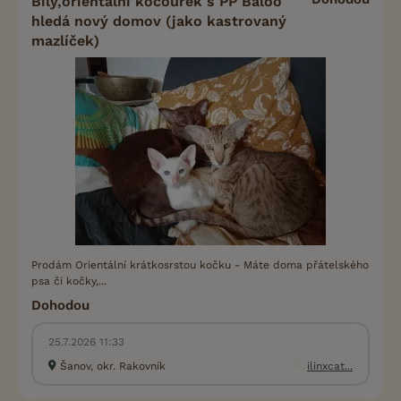
Bílý,orientální kocourek s PP Baloo
hledá nový domov (jako kastrovaný
mazlíček)
Prodám Orientální krátkosrstou kočku - Máte doma přátelského
psa či kočky,...
Dohodou
25.7.2026 11:33
Šanov, okr. Rakovník
ilinxcat...