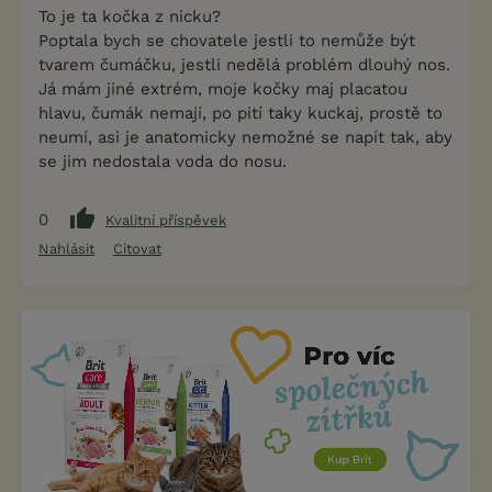
To je ta kočka z nicku?
Poptala bych se chovatele jestli to nemůže být
tvarem čumáčku, jestli nedělá problém dlouhý nos.
Já mám jiné extrém, moje kočky maj placatou
hlavu, čumák nemají, po pití taky kuckaj, prostě to
neumí, asi je anatomicky nemožné se napít tak, aby
se jim nedostala voda do nosu.
0
Kvalitní příspěvek
Nahlásit
Citovat