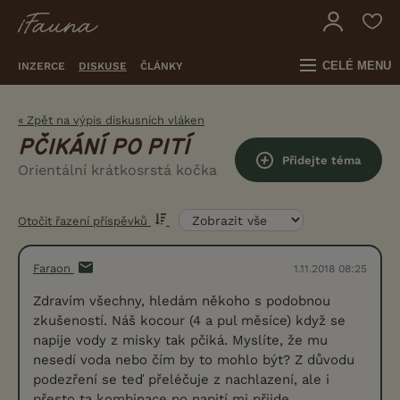
CELÉ MENU
INZERCE
DISKUSE
ČLÁNKY
« Zpět na výpis diskusních vláken
PČIKÁNÍ PO PITÍ
Přidejte téma
Orientální krátkosrstá kočka
Otočit řazení příspěvků
Faraon
1.11.2018 08:25
Zdravím všechny, hledám někoho s podobnou
zkušeností. Náš kocour (4 a pul měsíce) když se
napije vody z misky tak pčiká. Myslíte, že mu
nesedí voda nebo čím by to mohlo být? Z důvodu
podezření se teď přeléčuje z nachlazení, ale i
přesto ta kombinace po napití mi přijde