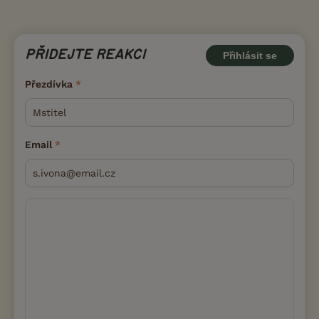
PŘIDEJTE REAKCI
Přihlásit se
Přezdívka
Email