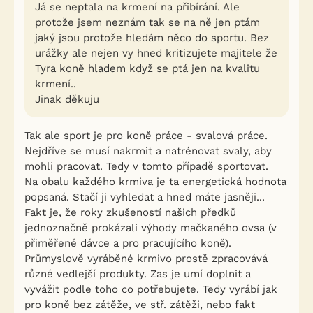
Já se neptala na krmení na přibírání. Ale
protože jsem neznám tak se na ně jen ptám
jaký jsou protože hledám něco do sportu. Bez
urážky ale nejen vy hned kritizujete majitele že
Tyra koně hladem když se ptá jen na kvalitu
krmení..
Jinak děkuju
Tak ale sport je pro koně práce - svalová práce.
Nejdříve se musí nakrmit a natrénovat svaly, aby
mohli pracovat. Tedy v tomto případě sportovat.
Na obalu každého krmiva je ta energetická hodnota
popsaná. Stačí ji vyhledat a hned máte jasněji...
Fakt je, že roky zkušeností našich předků
jednoznačně prokázali výhody mačkaného ovsa (v
přiměřené dávce a pro pracujícího koně).
Průmyslově vyráběné krmivo prostě zpracovává
různé vedlejší produkty. Zas je umí doplnit a
vyvážit podle toho co potřebujete. Tedy vyrábí jak
pro koně bez zátěže, ve stř. zátěži, nebo fakt