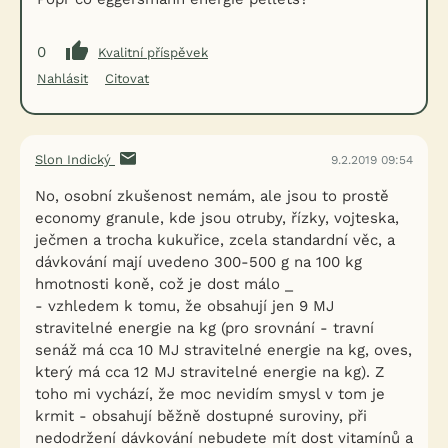
0
Kvalitní příspěvek
Nahlásit
Citovat
Slon Indický
9.2.2019 09:54
No, osobní zkušenost nemám, ale jsou to prostě
economy granule, kde jsou otruby, řízky, vojteska,
ječmen a trocha kukuřice, zcela standardní věc, a
dávkování mají uvedeno 300-500 g na 100 kg
hmotnosti koně, což je dost málo _
- vzhledem k tomu, že obsahují jen 9 MJ
stravitelné energie na kg (pro srovnání - travní
senáž má cca 10 MJ stravitelné energie na kg, oves,
který má cca 12 MJ stravitelné energie na kg). Z
toho mi vychází, že moc nevidím smysl v tom je
krmit - obsahují běžně dostupné suroviny, při
nedodržení dávkování nebudete mít dost vitamínů a