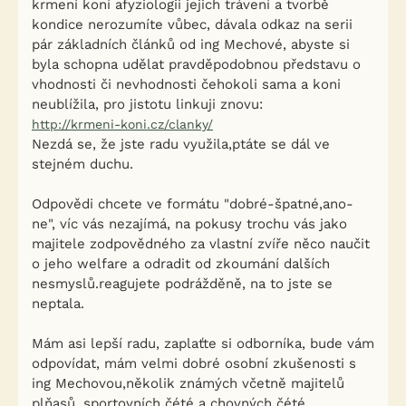
krmení koní afyziologii jejich trávení a tvorbě
kondice nerozumíte vůbec, dávala odkaz na serii
pár základních článků od ing Mechové, abyste si
byla schopna udělat pravděpodobnou představu o
vhodnosti či nevhodnosti čehokoli sama a koni
neublížila, pro jistotu linkuji znovu:
http://krmeni-koni.cz/clanky/
Nezdá se, že jste radu využila,ptáte se dál ve
stejném duchu.
Odpovědi chcete ve formátu "dobré-špatné,ano-
ne", víc vás nezajímá, na pokusy trochu vás jako
majitele zodpovědného za vlastní zvíře něco naučit
o jeho welfare a odradit od zkoumání dalších
nesmyslů.reagujete podrážděně, na to jste se
neptala.
Mám asi lepší radu, zaplaťte si odborníka, bude vám
odpovídat, mám velmi dobré osobní zkušenosti s
ing Mechovou,několik známých včetně majitelů
plňasů, sportovních čété a chovných čété