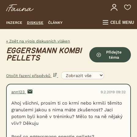
CELÉ MENU
INZERCE
DISKUSE
ČLÁNKY
« Zpět na výpis diskusních vláken
EGGERSMANN KOMBI
Přidejte
PELLETS
téma
Otočit řazení příspěvků
ann123
9.2.2019 09:32
Ahoj všichni, prosím ti co krmí nebo krmili těmito
granulemi jakou s nima máte zkušenost? Jaci
potom byli koně v tréninku? Mělo to na ně nějaký
vliv? Děkuju
Popř co eggersmann energie pellets?