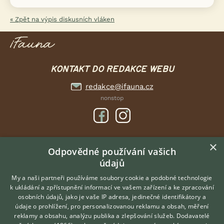
« Zpět na výpis diskusních vláken
KONTAKT DO REDAKCE WEBU
redakce@ifauna.cz
nonstop
×
DOMOVSKÁ STRÁNKA
Odpovědné používání vašich
údajů
INZERCE
DISKUSE
My a naši partneři používáme soubory cookie a podobné technologie
k ukládání a zpřístupnění informací ve vašem zařízení a ke zpracování
ČLÁNKY
osobních údajů, jako je vaše IP adresa, jedinečné identifikátory a
údaje o prohlížení, pro personalizovanou reklamu a obsah, měření
O nás
reklamy a obsahu, analýzu publika a zlepšování služeb.
Dodavatelé