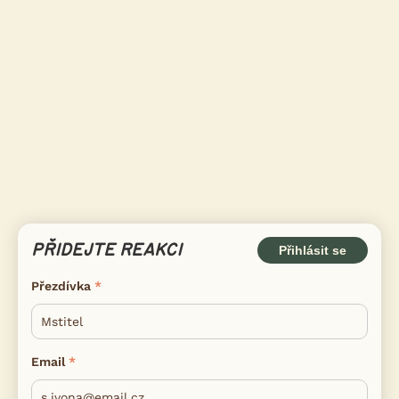
PŘIDEJTE REAKCI
Přihlásit se
Přezdívka
Email