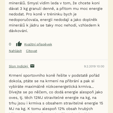
minerálů. Smysl vidím leda v tom, že chcete koni
dávat 3 kg granulí denně, a přitom mu moc energie
nedodat. Pro koně v tréninku bych je
nedoporučovala, energii nedodají a jako doplněk
minerálů k jádru se taky moc nehodí, vzhledem k
dávkování.
0
Kvalitní příspěvek
Nahlásit
Citovat
Slon Indický
9.2.2019 10:00
Krmení sportovního koně řešíte v podstatě pořád
dokola, ptáte se na krmení na přibrání a pak si
vybíráte maximálně nízkoenergetická krmiva...
Dívejte se po něčem, co dodá energie alespoň jako
oves, tj. těch 12MJ stravitelné energie na kg, na
trhu jsou i krmiva s obsahem stravitelné energie 15
MJ na kg. K tomu alespoň 12% obsah hrubých