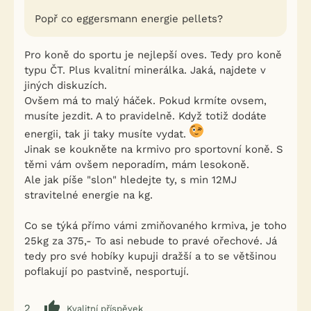
Popř co eggersmann energie pellets?
Pro koně do sportu je nejlepší oves. Tedy pro koně
typu ČT. Plus kvalitní minerálka. Jaká, najdete v
jiných diskuzích.
Ovšem má to malý háček. Pokud krmíte ovsem,
musíte jezdit. A to pravidelně. Když totiž dodáte
energii, tak ji taky musíte vydat.
Jinak se koukněte na krmivo pro sportovní koně. S
těmi vám ovšem neporadím, mám lesokoně.
Ale jak píše "slon" hledejte ty, s min 12MJ
stravitelné energie na kg.
Co se týká přímo vámi zmiňovaného krmiva, je toho
25kg za 375,- To asi nebude to pravé ořechové. Já
tedy pro své hobíky kupuji dražší a to se většinou
poflakují po pastvině, nesportují.
2
Kvalitní příspěvek