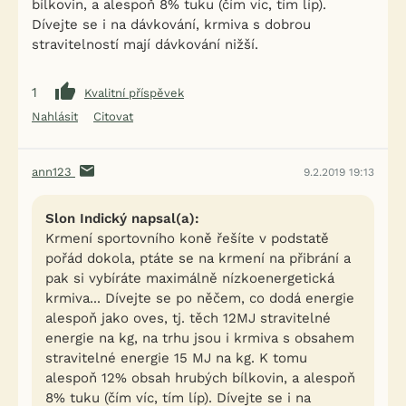
bílkovin, a alespoň 8% tuku (čím víc, tím líp).
Dívejte se i na dávkování, krmiva s dobrou
stravitelností mají dávkování nižší.
1
Kvalitní příspěvek
Nahlásit
Citovat
ann123
9.2.2019 19:13
Slon Indický napsal(a):
Krmení sportovního koně řešíte v podstatě
pořád dokola, ptáte se na krmení na přibrání a
pak si vybíráte maximálně nízkoenergetická
krmiva... Dívejte se po něčem, co dodá energie
alespoň jako oves, tj. těch 12MJ stravitelné
energie na kg, na trhu jsou i krmiva s obsahem
stravitelné energie 15 MJ na kg. K tomu
alespoň 12% obsah hrubých bílkovin, a alespoň
8% tuku (čím víc, tím líp). Dívejte se i na