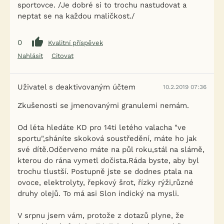
sportovce. /Je dobré si to trochu nastudovat a
neptat se na každou maličkost./
0
Kvalitní příspěvek
Nahlásit
Citovat
Uživatel s deaktivovaným účtem
10.2.2019 07:36
Zkušenosti se jmenovanými granulemi nemám.
Od léta hledáte KD pro 14ti letého valacha "ve
sportu",sháníte skoková soustředění, máte ho jak
své dítě.Odčerveno máte na půl roku,stál na slámě,
kterou do rána vymetl dočista.Ráda byste, aby byl
trochu tlustší. Postupně jste se dodnes ptala na
ovoce, elektrolyty, řepkový šrot, řízky rýži,různé
druhy olejů. To má asi Slon indický na mysli.
V srpnu jsem vám, protože z dotazů plyne, že