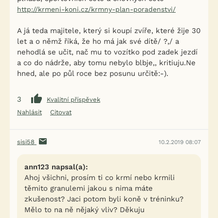
http://krmeni-koni.cz/krmny-plan-poradenstvi/
A já teda majitele, který si koupí zvíře, které žije 30
let a o němž říká, že ho má jak své dítě/ ?,/ a
nehodlá se učit, nač mu to vozítko pod zadek jezdí
a co do nádrže, aby tomu nebylo blbje,, kritiuju.Ne
hned, ale po půl roce bez posunu určitě:-).
3
Kvalitní příspěvek
Nahlásit
Citovat
sisi58
10.2.2019 08:07
ann123 napsal(a):
Ahoj všichni, prosím ti co krmí nebo krmili
těmito granulemi jakou s nima máte
zkušenost? Jaci potom byli koně v tréninku?
Mělo to na ně nějaký vliv? Děkuju