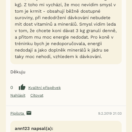
kg). Z toho mi vychází, že moc nevidím smysl v
tom je krmit - obsahují běžně dostupné
suroviny, při nedodržení dávkování nebudete
mít dost vitamínů a minerálů. Smysl vidím leda
v tom, že chcete koni dávat 3 kg granulí denně,
a přitom mu moc energie nedodat. Pro koně v
tréninku bych je nedoporučovala, energii
nedodají a jako doplněk minerálů k jádru se
taky moc nehodí, vzhledem k dávkování.
Děkuju
0
Kvalitní příspěvek
Nahlásit
Citovat
Pipilota
9.2.2019 21:03
ann123 napsal(a):