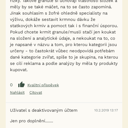
řízky. Takové granule si uchovají vlastnosti složek a
měly by se také máčet, na to se často zapomíná.
Jinak souhlasím s žofré ohledně specialisty na
výživu, dokáže sestavit krmnou dávku že
statkových krmiv a pomoct tak i s finanční úsporou.
Pokud chcete krmit granule/musli stačí jen koukat
na složení a analytické údaje, a nekoukat na to, co
je napsané v názvu a tom, pro kterou kategorii jsou
určeny - to častokrát vůbec neodpovídá potřebám
dané kategorie zvířat, spíše to je skupina, na kterou
se cílí reklama a podle analýzy by měla ty produkty
kupovat.
0
Kvalitní příspěvek
Nahlásit
Citovat
Uživatel s deaktivovaným účtem
10.2.2019 13:17
Jen pro doplnění.......