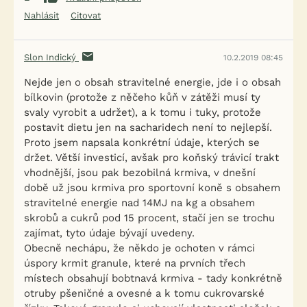
Nahlásit
Citovat
Slon Indický
10.2.2019 08:45
Nejde jen o obsah stravitelné energie, jde i o obsah
bílkovin (protože z něčeho kůň v zátěži musí ty
svaly vyrobit a udržet), a k tomu i tuky, protože
postavit dietu jen na sacharidech není to nejlepší.
Proto jsem napsala konkrétní údaje, kterých se
držet. Větší investicí, avšak pro koňský trávicí trakt
vhodnější, jsou pak bezobilná krmiva, v dnešní
době už jsou krmiva pro sportovní koně s obsahem
stravitelné energie nad 14MJ na kg a obsahem
skrobů a cukrů pod 15 procent, stačí jen se trochu
zajímat, tyto údaje bývají uvedeny.
Obecně nechápu, že někdo je ochoten v rámci
úspory krmit granule, které na prvních třech
místech obsahují bobtnavá krmiva - tady konkrétně
otruby pšeničné a ovesné a k tomu cukrovarské