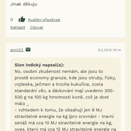
Jinak děkuju
0
Kvalitní příspěvek
Nahlásit
Citovat
ann123
9.2.2019 19:14
Slon Indický napsal(a):
No, osobní zkušenost nemám, ale jsou to
prostě economy granule, kde jsou otruby, řízky,
vojteska, ječmen a trocha kukuřice, zcela
standardní věc, a dávkování mají uvedeno 300-
500 g na 100 kg hmotnosti koně, což je dost
málo _
- vzhledem k tomu, že obsahují jen 9 MJ
stravitelné energie na kg (pro srovnání - travní
senáž má cca 10 MJ stravitelné energie na kg,
oves, který má cca 12 MJ stravitelné energie na