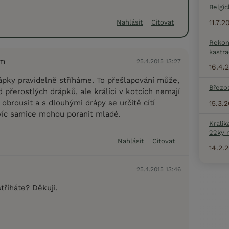
Belgic
11.7.
Nahlásit
Citovat
Rekon
kastra
em
25.4.2015 13:27
16.4.
ápky pravidelně stříháme. To přešlapování může,
Březo
 přerostlých drápků, ale králíci v kotcích nemají
obrousit a s dlouhými drápy se určitě cítí
15.3.
íc samice mohou poranit mladé.
Kralik
22ky 
Nahlásit
Citovat
14.2.
25.4.2015 13:46
tříháte? Děkuji.