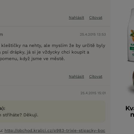
Nahlásit
Citovat
em
25.4.2015 13:53
leštičky na nehty, ale myslím že by určitě byly
 psí drápky, já si je vždycky chci koupit a
apomenu, když jsme ve městě.
Nahlásit
Citovat
25.4.2015 15:01
a):
 stříháte? Děkuji.
u:
http://obchod.kralici.cz/p983-trixie-stipacky-boc