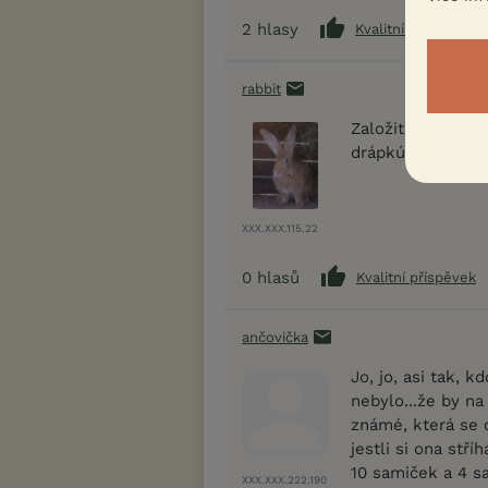
2
hlasy
Kvalitní příspěvek
rabbit
Založit? A proč? 
drápkú není nic 
XXX.XXX.115.22
0
hlasů
Kvalitní příspěvek
ančovička
Jo, jo, asi tak, k
nebylo...že by na
známé, která se o
jestli si ona stř
10 samiček a 4 s
XXX.XXX.222.190