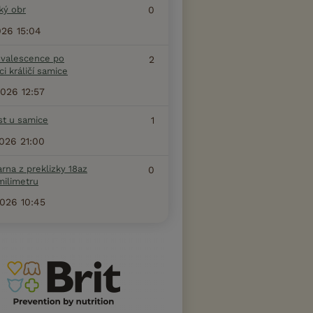
ký obr
0
2026 15:04
valescence po
2
ci králičí samice
2026 12:57
st u samice
1
2026 21:00
arna z preklizky 18az
0
milimetru
2026 10:45