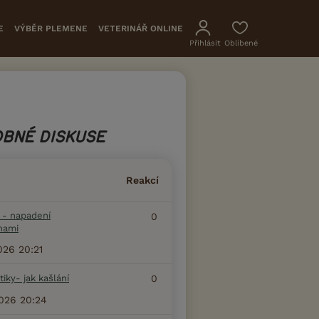
E
VÝBĚR PLEMENE
VETERINÁŘ ONLINE
Přihlásit
Oblíbené
BNÉ DISKUSE
Reakcí
i - napadení
0
hami
2026 20:21
 tiky- jak kašlání
0
2026 20:24