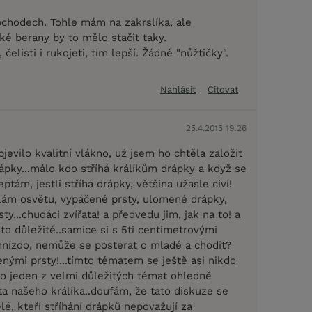
bchodech. Tohle mám na zakrslíka, ale
ké berany by to mělo stačit taky.
, čelisti i rukojeti, tím lepší. Žádné "nůžtičky".
Nahlásit
Citovat
25.4.2015 19:26
evilo kvalitní vlákno, už jsem ho chtěla založit
rápky...málo kdo stříhá králíkům drápky a když se
eptám, jestli stříhá drápky, většina užasle civí!
ělám osvětu, vypáčené prsty, ulomené drápky,
y...chudáci zvířata! a předvedu jim, jak na to! a
e to důležité..samice si s 5ti centimetrovými
hnízdo, nemůže se posterat o mladé a chodit?
enými prsty!...tímto tématem se ještě asi nikdo
 to jeden z velmi důležitých témat ohledně
a našeho králíka..doufám, že tato diskuze se
lé, kteří stříhání drápků nepovažují za