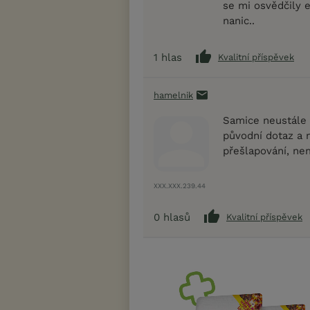
se mi osvědčily e
nanic..
1
hlas
Kvalitní příspěvek
hamelnik
Samice neustále p
původní dotaz a m
přešlapování, ne
XXX.XXX.239.44
0
hlasů
Kvalitní příspěvek