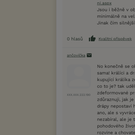
ni.aspx
Jsou i běžně v o
minimálně na vel
Jinak čím silnější
0
hlasů
Kvalitní příspěvek
ančovička
No konečně se obj
sama! králíci a d
kupující králíka z
co to je? tak ud
zdeformované prst
XXX.XXX.222.190
zdůraznuji, jak j
drápy nepostaví 
ano, ale s vyvrác
nezabíral, ale je
pohodového život
rozvine a chovate