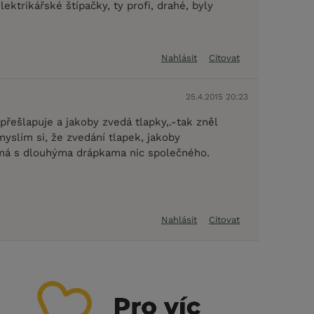
lektrikářské štípačky, ty profi, drahé, byly
Nahlásit
Citovat
25.4.2015 20:23
řešlapuje a jakoby zvedá tlapky,.-tak zněl
yslím si, že zvedání tlapek, jakoby
má s dlouhýma drápkama nic společného.
Nahlásit
Citovat