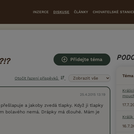
INZERCE
DISKUSE
ČLÁNKY
CHOVATELSKÉ STANIC
PODO
Přidejte téma
?!?
Téma
Otočit řazení příspěvků
Králíc
25.4.2015 13:19
mouc
17.7.
přešlapuje a jakoby zvedá tlapky. Když ji tlapky
tam bolavého nemá. Drápky má dlouhé. Mám je
Králík
16.7.