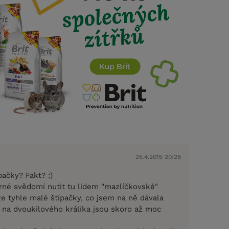
25.4.2015 20:26
pačky? Fakt? :)
né svědomí nutit tu lidem "mazlíčkovské"
 že tyhle malé štípačky, co jsem na ně dávala
 na dvoukilového králíka jsou skoro až moc