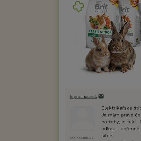
leprechaunek
Elektrikářské ští
Já mám právě čer
potřeby, je fakt,
odkaz - upřímně,
silné.
XXX.XXX.198.158