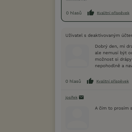
0
hlasů
Kvalitní příspěvek
Uživatel s deaktivovaným účt
Dobrý den, mi dr
ale nemusí být od
možnost si drápy 
nepohodlně a nav
0
hlasů
Kvalitní příspěvek
josífek
A čím to prosím s