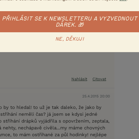
Nahlásit
Citovat
PŘIHLÁSIT SE K NEWSLETTERU A VYZVEDNOUT
DÁREK. 🎁
25.4.2015 19:38
Takové vlákno tu je a možná několikrát. Stříhání
NE, DĚKUJI
nového pod sluncem, ale kdo by to přece hledal!
Nahlásit
Citovat
25.4.2015 20:00
do by to hledal! to už je tak daleko, že jako by
 stříhání neměli čas? já jsem se kdysi jedné
 stříhání drápků vyjádřila s opovržením, zeptala,
íhá nehty, nechápavě civěla...my máme chovných
amce, to mám ostříhané za půl hodinky! nejlépe