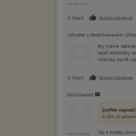
XXX.XXX.241.21
0
hlasů
Kvalitní příspěvek
Uživatel s deaktivovaným účt
My máme takové k
lepší kleštičky na
vždycky na ně z
0
hlasů
Kvalitní příspěvek
leprechaunek
josífek napsal(
A čím to prosím
Tip z hobby chov
XXX.XXX.198.158