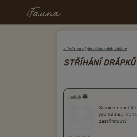
« Zpět na výpis diskusních vláken
STŘÍHÁNÍ DRÁPKŮ
josífek
Samice neustále 
prohlédnu, nic 
zastřihnout?
XXX.XXX.241.21