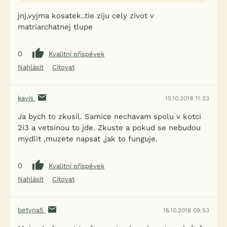
jnj,vyjma kosatek..tie ziju cely zivot v
matriarchatnej tlupe
0
Kvalitní příspěvek
Nahlásit
Citovat
kavis
15.10.2018 11:23
Ja bych to zkusil. Samice nechavam spolu v kotci
2i3 a vetsinou to jde. Zkuste a pokud se nebudou
mydlit ,muzete napsat ,jak to funguje.
0
Kvalitní příspěvek
Nahlásit
Citovat
betyna5
16.10.2018 09:53