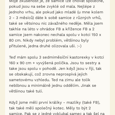
Moje zkušenost je, že samice lze chovat společně,
pokud jsou na sebe zvyklé od mala. Nejlépe z
jednoho vrhu, ale pokud jako mladé (u mne kolem
2 - 3 měsíců) dáte k sobě samice z různých vrhů,
také se větsinou nic závažného neděje. Měla jsem
takhle na léto v ohrádce FB a křížence FB a 2
samice jsem nakonec nechala spolu v kotci 150 x
80 cm. Nikdy nebyl problém, většinou byly
přitulené, jedna druhé olizovala uši. :-)
Teď mám spolu 3 sedmiměsíční kastorexky v kotci
160 x 90 cm + vyvýšená polička. Jsou to sestry a
take jsou spolu v pohodě. Jen když jsou v říji, tak
se obskakují, což zrovna neprospívá jejich
sametovému vzhledu. Ted na zimu ale tolik
neblbnou a minimálně jednu oddělím. Jinak se
většinou také tulí.
Když jsme měli první králíky - mazlíky (také FB),
tak také měli společný kotec. Měly to být 2
samice. Pak se z jedné vyklubal samec a tak šel na