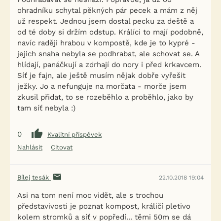
ohradníku schytal pěkných pár pecek a mám z něj
už respekt. Jednou jsem dostal pecku za deště a
od té doby si držím odstup. Králíci to mají podobně,
navíc raději hrabou v kompostě, kde je to kypré -
jejich snaha nebyla se podhrabat, ale schovat se. A
hlídají, panáčkují a zdrhají do nory i před krkavcem.
Síť je fajn, ale ještě musím nějak dobře vyřešit
ježky. Jo a nefunguje na morčata - morče jsem
zkusil přidat, to se rozeběhlo a proběhlo, jako by
tam síť nebyla :)
0
Kvalitní příspěvek
Nahlásit
Citovat
Bílej tesák
22.10.2018 19:04
Asi na tom není moc vidět, ale s trochou
představivosti je poznat kompost, králičí pletivo
kolem stromků a síť v popředí... těmi 50m se dá