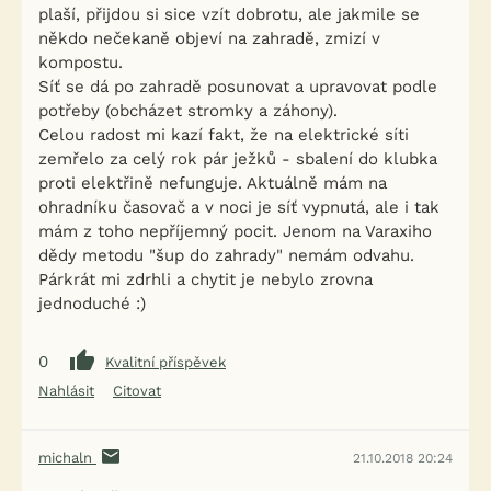
plaší, přijdou si sice vzít dobrotu, ale jakmile se
někdo nečekaně objeví na zahradě, zmizí v
kompostu.
Síť se dá po zahradě posunovat a upravovat podle
potřeby (obcházet stromky a záhony).
Celou radost mi kazí fakt, že na elektrické síti
zemřelo za celý rok pár ježků - sbalení do klubka
proti elektřině nefunguje. Aktuálně mám na
ohradníku časovač a v noci je síť vypnutá, ale i tak
mám z toho nepříjemný pocit. Jenom na Varaxiho
dědy metodu "šup do zahrady" nemám odvahu.
Párkrát mi zdrhli a chytit je nebylo zrovna
jednoduché :)
0
Kvalitní příspěvek
Nahlásit
Citovat
michaln
21.10.2018 20:24