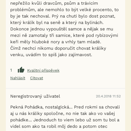
nepřežilo kvůli dravcům, psům a trávicím
problémům, ale nemohlo to být velké procento, to
by je tak nechoval. Prý na chuti bylo dost poznat,
který králík byl na seně a který na bylinách.
Dokonce jednou vypouštěl samce a nějak se mu
mezi ně zamotaly tři samice, které pod rybízovými
keři měly hluboké nory a vrhly tam mladé.
Čímž nechci nikomu doporučit chovat králíky
venku, uvádím to spíš jako zajímavost.
1
Kvalitní příspěvek
Nahlásit
Citovat
Neregistrovaný uživatel
20.4.2018 11:52
Pekná Pohádka, nostalgická... Pred rokmi sa chovali
aj u nás králiky spoločne, no nie tak ako vo vašej
pohádke... Jednoduch to viem lebo už som tu bol a
videl som ako ta robil môj dedo a potom otec