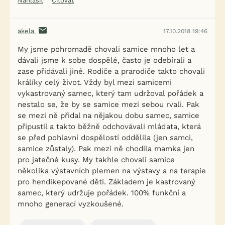
Nahlásit
Citovat
akela
17.10.2018 19:46
My jsme pohromadě chovali samice mnoho let a
dávali jsme k sobe dospělé, často je odebírali a
zase přidávali jiné. Rodiče a prarodiče takto chovali
králíky celý život. Vždy byl mezi samicemi
vykastrovaný samec, který tam udržoval pořádek a
nestalo se, že by se samice mezi sebou rvali. Pak
se mezi ně přidal na nějakou dobu samec, samice
připustil a takto běžně odchovávali mláďata, která
se před pohlavní dospělostí oddělila (jen samci,
samice zůstaly). Pak mezi ně chodila mamka jen
pro jatečné kusy. My takhle chovali samice
několika výstavních plemen na výstavy a na terapie
pro hendikepované děti. Základem je kastrovaný
samec, který udržuje pořádek. 100% funkční a
mnoho generací vyzkoušené.