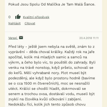
Pokud Jsou Spolu Od Malička Je Tam Malá Šance.
0
Kvalitní příspěvek
Nahlásit
Citovat
Varaxi
20.4.2018 11:11
Před léty - ještě jsem nebyla na světě, znám to z
vyprávění - děda choval králíky. Každý rok na jaře
spočítal, kolik má mladých samic a samců na
výkrm, a čeho bylo víc, to pouštěl do zahrady. Byli
venku na trávě nonstop, když pršelo, schovali se
do keřů. Měli vyhrabané nory. Plot musel být
podezděný, ale když bylo prostoru hodně (bavíme
se o cca 1500 m čtverečních), moc se nesnažili
utéct. Králíci se chodili hladit, dokrmovali se
senem a trochou ovsa, dostávali vodu, museli být
zvyklí na člověka kvůli očkování i zabíjení.
Nedokážu říci, kolik jich tento způsob chovu