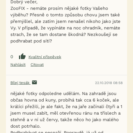
Dobrý večer,
ZooFIX - nemáte prosím nějaké fotky Vašeho
výběhu? Přesně o tomto způsobu chovu jsem také
přemýšlel, ale zatím jsem nenašel nikoho jako jste
Vy. V případě, že vypínáte na noc ohradník, nemáte
strach, že se tam dostane škodná? Nezkoušejí se
podhrabat pod sítí?
0
Kvalitní příspěvek
Nahlásit
Citovat
Bílej tesák
22.10.2018 08:58
nějaké fotky odpoledne udělám. Na zahradě jsou
občas hovna od kuny, probíhá tak cca 6 koček, ale
králíci přežili, je ale fakt, že na jaře začínali čtyři a 1
jsem musel zabít, měl otevřenou ránu na tříslech a
stehně a v ní už červy, takže něco ho jako malého
dost potrhalo.
Podhrabávat se nesnaží. Popravdě, já už od