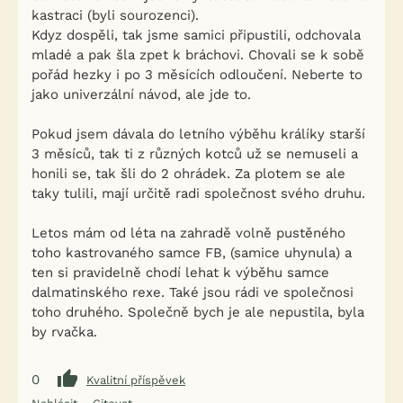
kastraci (byli sourozenci).
Kdyz dospěli, tak jsme samici připustili, odchovala
mladé a pak šla zpet k bráchovi. Chovali se k sobě
pořád hezky i po 3 měsících odloučení. Neberte to
jako univerzální návod, ale jde to.
Pokud jsem dávala do letního výběhu králíky starší
3 měsíců, tak ti z různých kotců už se nemuseli a
honili se, tak šli do 2 ohrádek. Za plotem se ale
taky tulili, mají určitě radi společnost svého druhu.
Letos mám od léta na zahradě volně pustěného
toho kastrovaného samce FB, (samice uhynula) a
ten si pravidelně chodí lehat k výběhu samce
dalmatinského rexe. Také jsou rádi ve společnosi
toho druhého. Společně bych je ale nepustila, byla
by rvačka.
0
Kvalitní příspěvek