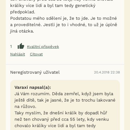
králíky více lidí a byl tam tedy genetický
předpoklad.
Podstatou mého sdělení je, že to jde. Je to možné
a proveditelné. Jestli je to i vhodné, to už je úplně
jiná otázka.
1
Kvalitní příspěvek
Nahlásit
Citovat
Neregistrovaný uživatel
20.4.2018 22:38
Varaxi napsal(a):
Já Vám rozumím. Děda zemřel, když jsem byla
ještě dítě, tak je jasné, že je to trochu lakované
na růžovo.
Taky myslím, že dnešní králík by dopadl hůř
než ten chovaný před cca 55 lety, kdy venku
chovalo králíky více lidí a byl tam tedy