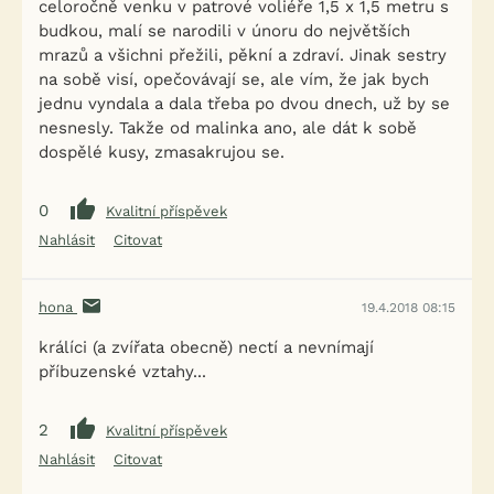
celoročně venku v patrové voliéře 1,5 x 1,5 metru s
budkou, malí se narodili v únoru do největších
mrazů a všichni přežili, pěkní a zdraví. Jinak sestry
na sobě visí, opečovávají se, ale vím, že jak bych
jednu vyndala a dala třeba po dvou dnech, už by se
nesnesly. Takže od malinka ano, ale dát k sobě
dospělé kusy, zmasakrujou se.
0
Kvalitní příspěvek
Nahlásit
Citovat
hona
19.4.2018 08:15
králíci (a zvířata obecně) nectí a nevnímají
příbuzenské vztahy...
2
Kvalitní příspěvek
Nahlásit
Citovat