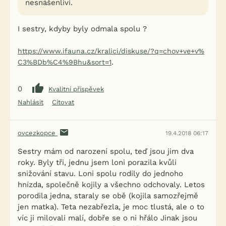
nesnášenliví.
I sestry, kdyby byly odmala spolu ?
https://www.ifauna.cz/kralici/diskuse/?q=chov+ve+v%
.
C3%BDb%C4%9Bhu&sort=1
0
Kvalitní příspěvek
Nahlásit
Citovat
ovcezkopce
19.4.2018 06:17
Sestry mám od narození spolu, teď jsou jim dva
roky. Byly tři, jednu jsem loni porazila kvůli
snižování stavu. Loni spolu rodily do jednoho
hnízda, společně kojily a všechno odchovaly. Letos
porodila jedna, staraly se obě (kojila samozřejmě
jen matka). Teta nezabřezla, je moc tlustá, ale o to
víc ji milovali malí, dobře se o ni hřálo Jinak jsou