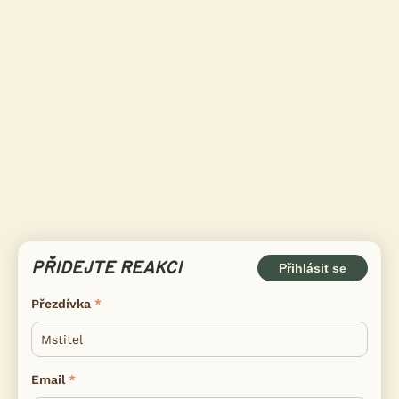
PŘIDEJTE REAKCI
Přihlásit se
Přezdívka
Email