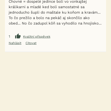
Chovné = dospelé jedince boli vo vonkajšej
králikarni a mladé ked boli samostatné sa
jednoducho šupli do maštale ku koňom a kravám...
To čo prežilo a bolo na pekáč aj skončilo ako
obed... No čo zadupol kôň sa vyhodilo na hnojisko...
1
Kvalitní příspěvek
Nahlásit
Citovat