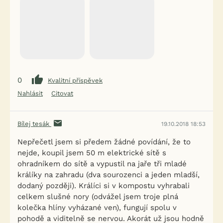
0
Kvalitní příspěvek
Nahlásit
Citovat
Bílej tesák
19.10.2018 18:53
Nepřečetl jsem si předem žádné povídání, že to
nejde, koupil jsem 50 m elektrické sítě s
ohradníkem do sítě a vypustil na jaře tři mladé
králíky na zahradu (dva sourozenci a jeden mladší,
dodaný později). Králíci si v kompostu vyhrabali
celkem slušné nory (odvážel jsem troje plná
kolečka hlíny vyházané ven), fungují spolu v
pohodě a viditelně se nervou. Akorát už jsou hodně