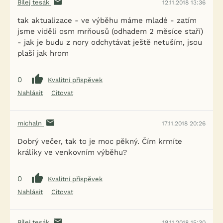
Bílej tesák
12.11.2018 13:36
tak aktualizace - ve výběhu máme mladé - zatím
jsme viděli osm mrňousů (odhadem 2 měsíce staří)
- jak je budu z nory odchytávat ještě netuším, jsou
plaší jak hrom
0
Kvalitní příspěvek
Nahlásit
Citovat
michaln
17.11.2018 20:26
Dobrý večer, tak to je moc pěkný. Čím krmíte
králíky ve venkovním výběhu?
0
Kvalitní příspěvek
Nahlásit
Citovat
Bílej tesák
18.11.2018 15:30