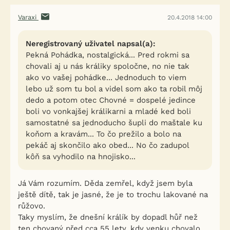
Varaxi
20.4.2018 14:00
Neregistrovaný uživatel napsal(a):
Pekná Pohádka, nostalgická... Pred rokmi sa
chovali aj u nás králiky spoločne, no nie tak
ako vo vašej pohádke... Jednoduch to viem
lebo už som tu bol a videl som ako ta robil môj
dedo a potom otec Chovné = dospelé jedince
boli vo vonkajšej králikarni a mladé ked boli
samostatné sa jednoducho šupli do maštale ku
koňom a kravám... To čo prežilo a bolo na
pekáč aj skončilo ako obed... No čo zadupol
kôň sa vyhodilo na hnojisko...
Já Vám rozumím. Děda zemřel, když jsem byla
ještě dítě, tak je jasné, že je to trochu lakované na
růžovo.
Taky myslím, že dnešní králík by dopadl hůř než
ten chovaný před cca 55 lety, kdy venku chovalo