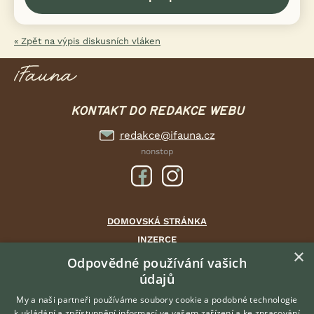
« Zpět na výpis diskusních vláken
KONTAKT DO REDAKCE WEBU
redakce@ifauna.cz
nonstop
DOMOVSKÁ STRÁNKA
INZERCE
×
DISKUSE
Odpovědné používání vašich
údajů
ČLÁNKY
CHOVATELSKÉ STANICE
My a naši partneři používáme soubory cookie a podobné technologie
k ukládání a zpřístupnění informací ve vašem zařízení a ke zpracování
ATLAS