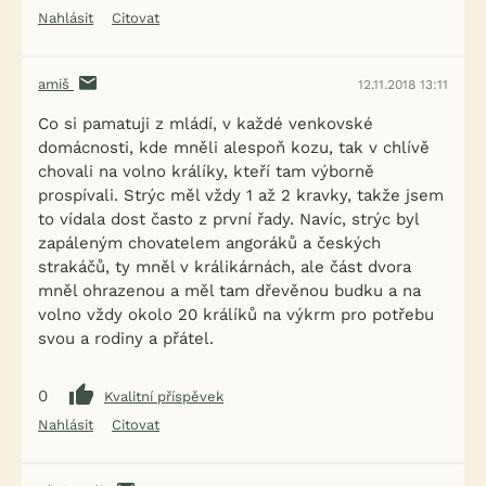
Nahlásit
Citovat
amiš
12.11.2018 13:11
Co si pamatuji z mládí, v každé venkovské
domácnosti, kde mněli alespoň kozu, tak v chlívě
chovali na volno králíky, kteří tam výborně
prospívali. Strýc měl vždy 1 až 2 kravky, takže jsem
to vídala dost často z první řady. Navíc, strýc byl
zapáleným chovatelem angoráků a českých
strakáčů, ty mněl v králikárnách, ale část dvora
mněl ohrazenou a měl tam dřevěnou budku a na
volno vždy okolo 20 králíků na výkrm pro potřebu
svou a rodiny a přátel.
0
Kvalitní příspěvek
Nahlásit
Citovat