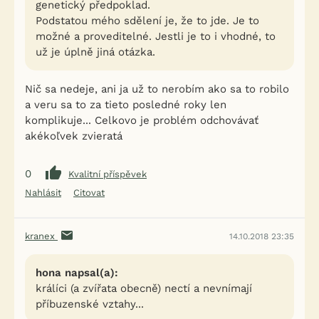
genetický předpoklad.
Podstatou mého sdělení je, že to jde. Je to
možné a proveditelné. Jestli je to i vhodné, to
už je úplně jiná otázka.
Nič sa nedeje, ani ja už to nerobím ako sa to robilo
a veru sa to za tieto posledné roky len
komplikuje... Celkovo je problém odchovávať
akékoľvek zvieratá
0
Kvalitní příspěvek
Nahlásit
Citovat
kranex
14.10.2018 23:35
hona napsal(a):
králíci (a zvířata obecně) nectí a nevnímají
příbuzenské vztahy...