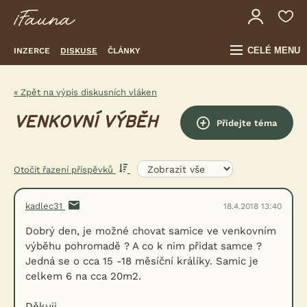
CELÉ MENU
INZERCE
DISKUSE
ČLÁNKY
« Zpět na výpis diskusních vláken
VENKOVNÍ VÝBĚH
Přidejte téma
Otočit řazení příspěvků
kadlec31
18.4.2018 13:40
Dobrý den, je možné chovat samice ve venkovním
výběhu pohromadě ? A co k nim přidat samce ?
Jedná se o cca 15 -18 měsíční králíky. Samic je
celkem 6 na cca 20m2.
Děkuji.