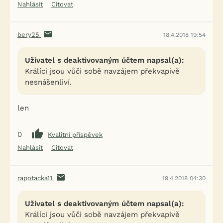
Nahlásit
Citovat
bery25
18.4.2018 19:54
Uživatel s deaktivovaným účtem napsal(a):
Králíci jsou vůči sobě navzájem překvapivě
nesnášenliví.
len
0
Kvalitní příspěvek
Nahlásit
Citovat
rapotacka11
19.4.2018 04:30
Uživatel s deaktivovaným účtem napsal(a):
Králíci jsou vůči sobě navzájem překvapivě