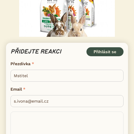
PŘIDEJTE REAKCI
Přihlásit se
Přezdívka
Email