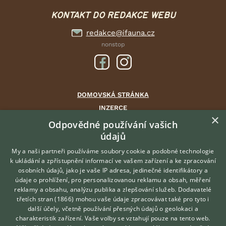
KONTAKT DO REDAKCE WEBU
redakce@ifauna.cz
nonstop
DOMOVSKÁ STRÁNKA
INZERCE
×
DISKUSE
Odpovědné používání vašich
údajů
ČLÁNKY
CHOVATELSKÉ STANICE
My a naši partneři používáme soubory cookie a podobné technologie
k ukládání a zpřístupnění informací ve vašem zařízení a ke zpracování
ATLAS
osobních údajů, jako je vaše IP adresa, jedinečné identifikátory a
údaje o prohlížení, pro personalizovanou reklamu a obsah, měření
O nás
reklamy a obsahu, analýzu publika a zlepšování služeb.
Dodavatelé
třetích stran (1866)
mohou vaše údaje zpracovávat také pro tyto i
Kontakt
Hledáte zvířecího kamaráda?
další účely, včetně používání přesných údajů o geolokaci a
Zdarma vám poradí
Možnosti zvýraznění inzerátů
charakteristik zařízení. Vaše volby se vztahují pouze na tento web.
VETERINÁŘ ONLINE