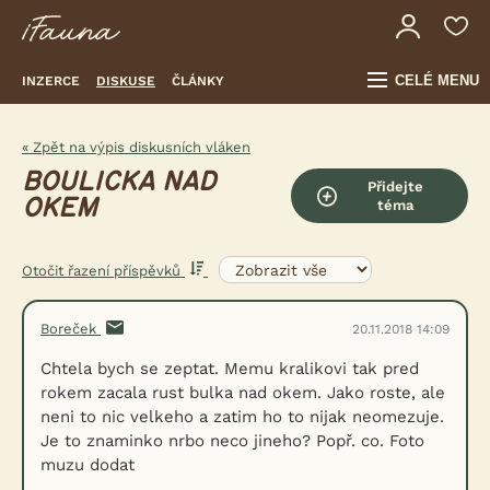
CELÉ MENU
INZERCE
DISKUSE
ČLÁNKY
« Zpět na výpis diskusních vláken
BOULICKA NAD
Přidejte
OKEM
téma
Otočit řazení příspěvků
Boreček
20.11.2018 14:09
Chtela bych se zeptat. Memu kralikovi tak pred
rokem zacala rust bulka nad okem. Jako roste, ale
neni to nic velkeho a zatim ho to nijak neomezuje.
Je to znaminko nrbo neco jineho? Popř. co. Foto
muzu dodat