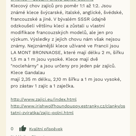
Klecový chov zajíců pro poměr 1:1 až 1:2. Jsou
známé klece švýcarské, italské, anglické, švédské,
francouzské a jiné. V bývalém SSSR údajně
odzkoušeli většinu klecí a zůstali u vlastní
modifikace francouzských modelů, ale jen pro
výzkum. Výsledky z jejich chovu nám však nejsou
známy. Nejznámější klece užívané ve Francii jsou
LA MONT BRONNAOSE, které mají délku 2 m, šířku
1,5 m a 1 m jsou vysoké. Klece mají dvě
"noclehárny" a jsou určeny pro jeden pár zajíců.
Klece Gandalau
mají 2,35 m délku, 2,10 m šířku a 1 m jsou vysoké,
pro zástav 1 zajíc a 1 zaječka.
http://www.zajici.eu/index.html
http://www.irishwolfhoundpuppy.estranky.cz/clanky/os
tatni-zviratka/zajic-polni.html
0
Kvalitní příspěvek