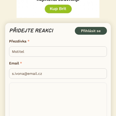
PŘIDEJTE REAKCI
Přihlásit se
Přezdívka
Email