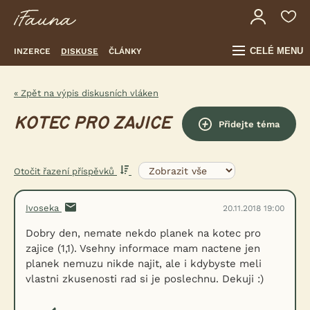
CELÉ MENU
INZERCE
DISKUSE
ČLÁNKY
« Zpět na výpis diskusních vláken
KOTEC PRO ZAJICE
Přidejte téma
Otočit řazení příspěvků
Ivoseka
20.11.2018 19:00
Dobry den, nemate nekdo planek na kotec pro
zajice (1,1). Vsehny informace mam nactene jen
planek nemuzu nikde najit, ale i kdybyste meli
vlastni zkusenosti rad si je poslechnu. Dekuji :)