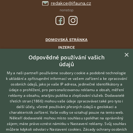
redakce@ifauna.cz
nonstop
DOMOVSKÁ STRÁNKA
INZERCE
×
DISKUSE
Odpovědné používání vašich
údajů
ČLÁNKY
CHOVATELSKÉ STANICE
My a naši partneři používáme soubory cookie a podobné technologie
k ukládání a zpřístupnění informací ve vašem zařízení a ke zpracování
ATLAS
osobních údajů, jako je vaše IP adresa, jedinečné identifikátory a
údaje o prohlížení, pro personalizovanou reklamu a obsah, měření
O nás
reklamy a obsahu, analýzu publika a zlepšování služeb.
Dodavatelé
třetích stran (1866)
mohou vaše údaje zpracovávat také pro tyto i
Kontakt
Hledáte zvířecího kamaráda?
další účely, včetně používání přesných údajů o geolokaci a
Zdarma vám poradí
Možnosti zvýraznění inzerátů
charakteristik zařízení. Vaše volby se vztahují pouze na tento web.
VETERINÁŘ ONLINE
Podmínky užití
Někteří dodavatelé mohou místo souhlasu spoléhat na oprávněný
KONZULTOVAT S
zájem; máte právo vznést námitku v
Nastavení reklamy
. Svůj souhlas
Zpracování osobních údajů
VETERINÁŘEM
můžete kdykoli odvolat v
Nastavení cookies
.
Zásady ochrany osobních