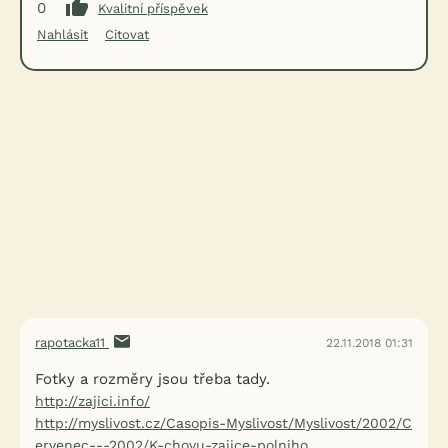
0
Kvalitní příspěvek
Nahlásit
Citovat
rapotacka11
22.11.2018 01:31
Fotky a rozměry jsou třeba tady.
http://zajici.info/
http://myslivost.cz/Casopis-Myslivost/Myslivost/2002/C
ervenec---2002/K-chovu-zajice-polniho