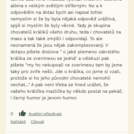
albína s velkým světlým stříbrným. No a k
odpovědím na dotaz bych asi napsal tohle:
nemyslím si že by byla nějaká odpověď urážlivá,
spýš si myslím že byly věcné. Tady je skupina
chovatelů králiků všeho druhu, teda i chovatelů na
maso a tak také zmýšlí i odpovídají. To ale
neznamená že jsou nějak zakomplexovaný. V
dotazu píšete doslova " o jaké plemeno zakrslého
králika ze zverimexu se jedná" a vdiskuzi pak
píšete "my ho nekupoali ve zverimexu tam by jsme
taky pro zvíře nešli. Jde o králika, co jsme si vzali,
protože si ho jeho původní chovatelé nemohli
nechat..." A pak neni třeba se hned urážet, že
vašeho králička mazlíčka by někdo poslal na pekáč.
I černý humor je jenom humor.
0
Kvalitní příspěvek
Nahlásit
Citovat