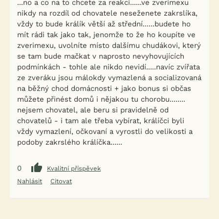
...no a co na to chcete za reakci......ve zverimexu
nikdy na rozdíl od chovatele neseženete zakrslíka,
vždy to bude králík větší až střední......budete ho
mít rádi tak jako tak, jenomže to že ho koupíte ve
zverimexu, uvolníte místo dalšímu chudákovi, který
se tam bude mačkat v naprosto nevyhovujících
podmínkách - tohle ale nikdo nevidí.....navíc zvířata
ze zveráku jsou málokdy vymazlená a socializovaná
na běžný chod domácnosti + jako bonus si občas
můžete přinést domů i nějakou tu chorobu........
nejsem chovatel, ale beru si pravidelně od
chovatelů - i tam ale třeba vybírat, králíčci byli
vždy vymazlení, očkovaní a vyrostli do velikosti a
podoby zakrslého králíčka......
0
Kvalitní příspěvek
Nahlásit
Citovat