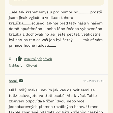
...ale tak krapet smyslu pro humor no,...........prostě
jsem jinak vyjádřila velikost tohoto
králíčka........sousedi takhle před lety našli v našem
domě opuštěného - nebo lépe řečeno vyhozeného
králíka a dochovali ho asi ještě pět let, velikostně
byl zhruba ten co Váš jen byl černý...........tak ať Vám
přinese hodně radosti.......
0
Kvalitní příspěvek
Nahlásit
Citovat
horal
1.12.2018 13:49
Milá, milý makaj, nevím jak vás oslovit sami se
totiž oslovujete ve třetí osobě. Ale k věci. Tohle
zbarvení odpovídá křížení dvou nebo více
jednobarevných plemen rozdílných barev. U mne
takhle zbarvené mláďata vychází křížením českého