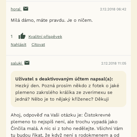
horal
2.12.2018 06:42
Milá dámo, máte pravdu. Je o ničem.
1
Kvalitní příspěvek
Nahlásit
Citovat
saluki
2.12.2018 11:05
Uživatel s deaktivovaným účtem napsal(a):
Hezký den. Pozná prosím někdo z fotek o jaké
plemeno zakrslého králíka ze zverimexu se
jedná? Něbo je to nějaký kříženec? Děkuji
Ahoj, odpověď na Vaši otázku je: Čistokrevné
plemeno to nejspíš není, ale trochu vypadá jako
Činčila malá. A nic si z toho nedělejte. Všichni Vám
tu budou říkat, že když není s rodokmenem a od