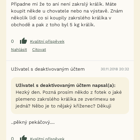
Připadne mi že to ani není zakrslý králík. Máte
koupit někde u chovatele nebo na výstavě. Znám
několik lidí co si koupily zakrslého králíka v
obchodě a pak z toho byl 5 kg králík.
0
Kvalitní příspěvek
Nahlásit
Citovat
Uživatel s deaktivovaným účtem
30.11.2018 20:32
Uživatel s deaktivovaným účtem napsal(a):
Hezký den. Pozná prosím někdo z fotek o jaké
plemeno zakrslého králíka ze zverimexu se
jedná? Něbo je to nějaký kříženec? Děkuji
..pěkný pekáčový....
0
Kvalitní příspěvek