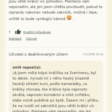
jsou větší králíci víc pohodoví. Plemeno vám
neporadím, ale jen jsem chtěla povzbudit, pokud to
oipravdu nakonec nebude zakrslík, možná i lépe,
určitě to bude vynikající kámoš
.
1
Kvalitní příspěvek
Nahlásit
Citovat
Uživatel s deaktivovaným účtem
1.12.2018 10:42
amiš napsal(a):
Já jsem měla kdysi králíčka za Zverimexu, byl
to dárek. Vyrostl mi z něho hezký (vlastně
hezká) střední kuní, podle kamarádky, co
králíky chovala. Ale králice byla naprosto
skvělá, naprosto kontaktní a milé zvířátko,
stále volně puštěné po bytě. Časem mi i přišlo,
že na rozdíl od zakrslíků jsou větší králíci víc
pohodoví. Plemeno vám neporadím, ale jen