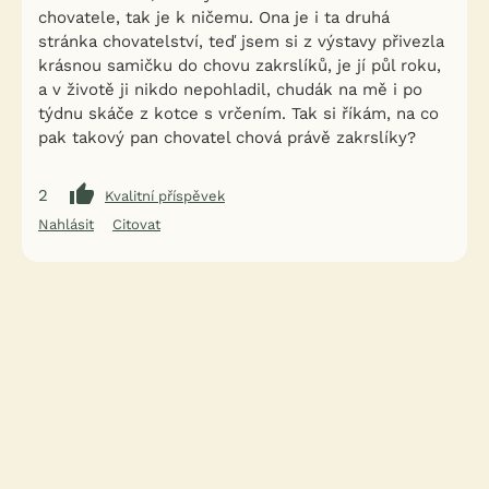
chovatele, tak je k ničemu. Ona je i ta druhá
stránka chovatelství, teď jsem si z výstavy přivezla
krásnou samičku do chovu zakrslíků, je jí půl roku,
a v životě ji nikdo nepohladil, chudák na mě i po
týdnu skáče z kotce s vrčením. Tak si říkám, na co
pak takový pan chovatel chová právě zakrslíky?
2
Kvalitní příspěvek
Nahlásit
Citovat