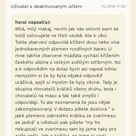
Uživatel s deaktivovaným účtem
1.12.2018 17:30
horal napsal(a):
Milá, milý makaj, nevím jak vás oslovit sami se
totiž oslovujete ve třetí osobě. Ale k věci.
Tohle zbarvení odpovídá křížení dvou nebo více
jednobarevných plemen rozdílných barev. U
mne takhle zbarvené mláďata vychází křížením
českého albína s velkým světlým stříbrným. No
a k odpovědím na dotaz bych asi napsal tohle:
nemyslím si že by byla nějaká odpověď
urážlivá, spýš si myslím že byly věcné. Tady je
skupina chovatelů králiků všeho druhu, teda i
chovatelů na maso a tak také zmýšlí i
odpovídají. To ale neznamená že jsou nějak
zakomplexovaný. V dotazu píšete doslova " o
jaké plemeno zakrslého králika ze zverimexu
se jedná" a vdiskuzi pak píšete "my ho
nekupoali ve zverimexu tam by jsme taky pro
zvíře nešli. Jde o králika, co jsme si vzali,