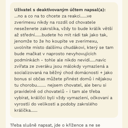
Uživatel s deaktivovaným účtem napsal(a):
...no a co na to chcete za reakci......ve
zverimexu nikdy na rozdíl od chovatele
neseženete zakrslíka, vždy to bude králík větší
až střední......budete ho mít rádi tak jako tak,
jenomže to že ho koupíte ve zverimexu,
uvolníte místo dalšímu chudákovi, který se tam
bude mačkat v naprosto nevyhovujících
podmínkách - tohle ale nikdo nevidí.....navíc
zvířata ze zveráku jsou málokdy vymazlená a
socializovaná na běžný chod domácnosti + jako
bonus si občas můžete přinést domů i nějakou
tu chorobu........ nejsem chovatel, ale beru si
pravidelně od chovatelů - i tam ale třeba
vybírat, králíčci byli vždy vymazlení, očkovaní a
vyrostli do velikosti a podoby zakrslého
králíčka......
Třeba slušně napsat, jde o křížence a ne se