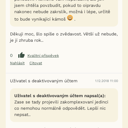
jsem chtěla povzbudit, pokud to oipravdu
nakonec nebude zakrslík, možná i lépe, určitě
to bude vynikající kámoš
.
Děkuji moc, šlo spíše o zvědavost. Větší už nebude,
je jí zhruba rok..
0
Kvalitní příspěvek
Nahlásit
Citovat
Uživatel s deaktivovaným účtem
1.12.2018 11:00
Uživatel s deaktivovaným účtem napsal(a):
Zase se tady projevili zakomplexovaní jedinci
co nemohou normálně odpovědět. Lepší nic
nepsat..