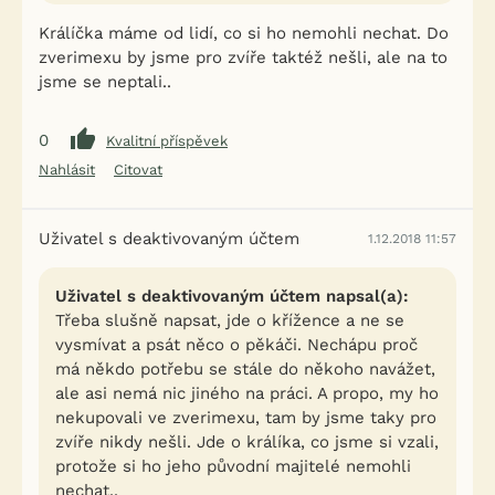
Králíčka máme od lidí, co si ho nemohli nechat. Do
zverimexu by jsme pro zvíře taktéž nešli, ale na to
jsme se neptali..
0
Kvalitní příspěvek
Nahlásit
Citovat
Uživatel s deaktivovaným účtem
1.12.2018 11:57
Uživatel s deaktivovaným účtem napsal(a):
Třeba slušně napsat, jde o křížence a ne se
vysmívat a psát něco o pěkáči. Nechápu proč
má někdo potřebu se stále do někoho navážet,
ale asi nemá nic jiného na práci. A propo, my ho
nekupovali ve zverimexu, tam by jsme taky pro
zvíře nikdy nešli. Jde o králíka, co jsme si vzali,
protože si ho jeho původní majitelé nemohli
nechat..