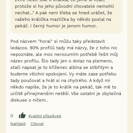
protože si ho jeho původní chovatelé nemohli
nechat..." A pak neni třeba se hned urážet, že
vašeho králička mazlíčka by někdo poslal na
pekáč. I černý humor je jenom humor.
Pod názvem "horal" si můžu taky představit
ledacos. 90% profilů tady má názvy, že z toho nic
nepoznáte, ale moc nerozumím potřebě řešit můj
název profilu. Šlo tady jen o dotaz na plemeno,
stačí napsat je to kříženec albína se stíbřitým a
budeme všichni spokojeni. Vy máte zase potřebu
tady poučovat a hrát si na chytrého. A když mi
někdo napíše, že je to králík na pekáč, tak mě to
určitě přinejmenším netěší. Vše ostatní je zbytečná
diskuse o ničem..
0
Kvalitní příspěvek
Nahlásit
Citovat