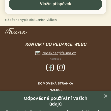
« Zpět na výpis diskusních vláken
KONTAKT DO REDAKCE WEBU
redakce@ifauna.cz
nonstop
DOMOVSKÁ STRÁNKA
INZERCE
×
DISKUSE
Odpovědné používání vašich
údajů
ČLÁNKY
CHOVATELSKÉ STANICE