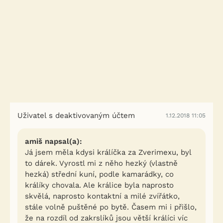
Uživatel s deaktivovaným účtem
1.12.2018 11:05
amiš napsal(a):
Já jsem měla kdysi králíčka za Zverimexu, byl
to dárek. Vyrostl mi z něho hezký (vlastně
hezká) střední kuní, podle kamarádky, co
králíky chovala. Ale králice byla naprosto
skvělá, naprosto kontaktní a milé zvířátko,
stále volně puštěné po bytě. Časem mi i přišlo,
že na rozdíl od zakrslíků jsou větší králíci víc