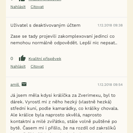
Nahlásit
Citovat
Uživatel s deaktivovaným účtem
1.12.2018 09:38
Zase se tady projevili zakomplexovaní jedinci co
nemohou normálně odpovědět. Lepší nic nepsat..
0
Kvalitní příspěvek
Nahlásit
Citovat
amiš
1.12.2018 09:54
Já jsem měla kdysi králíčka za Zverimexu, byl to
dárek. Vyrostl mi z něho hezký (vlastně hezká)
střední kuní, podle kamarádky, co králíky chovala.
Ale králice byla naprosto skvělá, naprosto
kontaktní a milé zvířátko, stále volně puštěné po
bytě. Časem mi i přišlo, že na rozdíl od zakrslíků