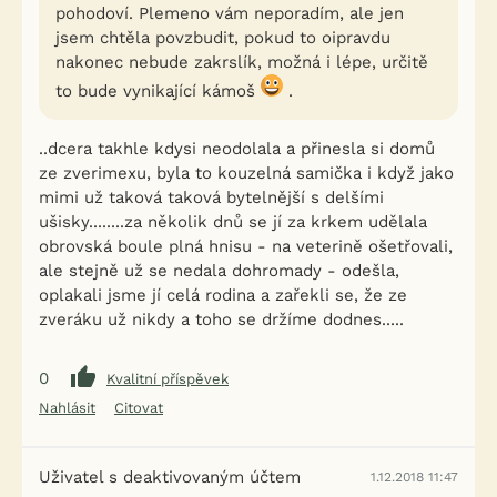
pohodoví. Plemeno vám neporadím, ale jen
jsem chtěla povzbudit, pokud to oipravdu
nakonec nebude zakrslík, možná i lépe, určitě
to bude vynikající kámoš
.
..dcera takhle kdysi neodolala a přinesla si domů
ze zverimexu, byla to kouzelná samička i když jako
mimi už taková taková bytelnější s delšími
ušisky........za několik dnů se jí za krkem udělala
obrovská boule plná hnisu - na veterině ošetřovali,
ale stejně už se nedala dohromady - odešla,
oplakali jsme jí celá rodina a zařekli se, že ze
zveráku už nikdy a toho se držíme dodnes.....
0
Kvalitní příspěvek
Nahlásit
Citovat
Uživatel s deaktivovaným účtem
1.12.2018 11:47