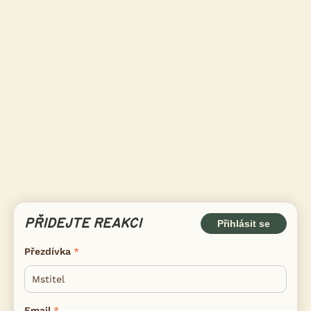
PŘIDEJTE REAKCI
Přihlásit se
Přezdívka
Email