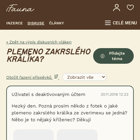
CELÉ MENU
INZERCE
DISKUSE
ČLÁNKY
« Zpět na výpis diskusních vláken
PLEMENO ZAKRSLÉHO
Přidejte
KRÁLÍKA?
téma
Otočit řazení příspěvků
Uživatel s deaktivovaným účtem
30.11.2018 12:23
Hezký den. Pozná prosím někdo z fotek o jaké
plemeno zakrslého králíka ze zverimexu se jedná?
Něbo je to nějaký kříženec? Děkuji