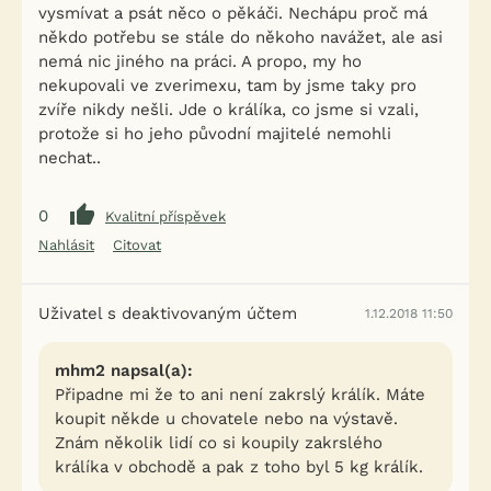
vysmívat a psát něco o pěkáči. Nechápu proč má
někdo potřebu se stále do někoho navážet, ale asi
nemá nic jiného na práci. A propo, my ho
nekupovali ve zverimexu, tam by jsme taky pro
zvíře nikdy nešli. Jde o králíka, co jsme si vzali,
protože si ho jeho původní majitelé nemohli
nechat..
0
Kvalitní příspěvek
Nahlásit
Citovat
Uživatel s deaktivovaným účtem
1.12.2018 11:50
mhm2 napsal(a):
Připadne mi že to ani není zakrslý králík. Máte
koupit někde u chovatele nebo na výstavě.
Znám několik lidí co si koupily zakrslého
králíka v obchodě a pak z toho byl 5 kg králík.