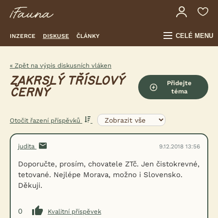
CELÉ MENU
INZERCE
DISKUSE
ČLÁNKY
« Zpět na výpis diskusních vláken
ZAKRSLÝ TŘÍSLOVÝ
Přidejte
ČERNÝ
téma
Otočit řazení příspěvků
judita
9.12.2018 13:56
Doporučte, prosím, chovatele ZTč. Jen čistokrevné,
tetované. Nejlépe Morava, možno i Slovensko.
Děkuji.
0
Kvalitní příspěvek