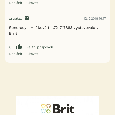
Nahlásit
Citovat
zstrakac
12.12.2018 16:17
Senorady--Hošková tel.721747883 vystavovala v
Brně
0
Kvalitní příspěvek
Nahlásit
Citovat