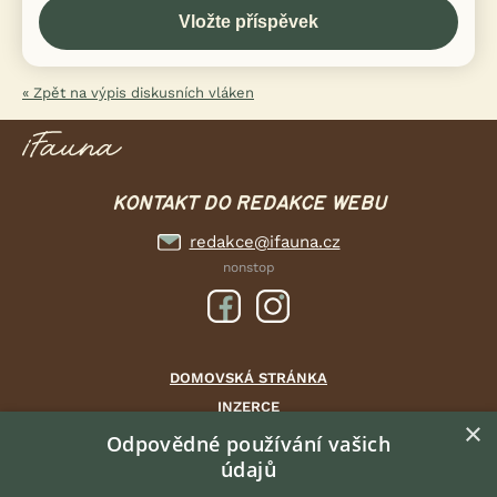
« Zpět na výpis diskusních vláken
KONTAKT DO REDAKCE WEBU
redakce@ifauna.cz
nonstop
DOMOVSKÁ STRÁNKA
INZERCE
×
DISKUSE
Odpovědné používání vašich
údajů
ČLÁNKY
CHOVATELSKÉ STANICE