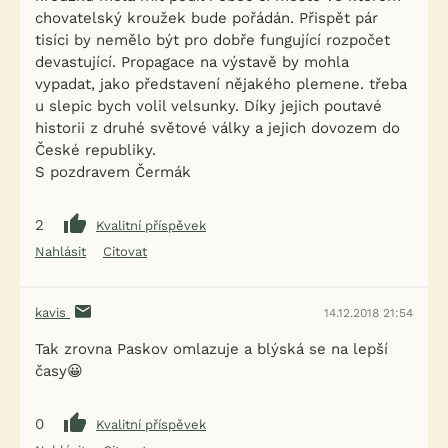
chovatelský kroužek bude pořádán. Přispět pár
tisíci by nemělo být pro dobře fungující rozpočet
devastující. Propagace na výstavě by mohla
vypadat, jako představení nějakého plemene. třeba
u slepic bych volil velsunky. Díky jejich poutavé
historii z druhé světové války a jejich dovozem do
České republiky.
S pozdravem Čermák
2
Kvalitní příspěvek
Nahlásit
Citovat
kavis
14.12.2018 21:54
Tak zrovna Paskov omlazuje a blýská se na lepší
časy😀
0
Kvalitní příspěvek