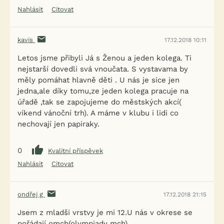
Nahlásit
Citovat
kavis
17.12.2018 10:11
Letos jsme přibyli Já s Ženou a jeden kolega. Ti
nejstarší dovedli svá vnoučata. S vystavama by
měly pomáhat hlavně děti . U nás je sice jen
jedna,ale díky tomu,ze jeden kolega pracuje na
úřadě ,tak se zapojujeme do městských akcí(
víkend vánoční trh). A máme v klubu i lidi co
nechovají jen papiraky.
0
Kvalitní příspěvek
Nahlásit
Citovat
ondřej g
17.12.2018 21:15
Jsem z mladši vrstvy je mi 12.U nás v okrese se
pořádají omch(olympiady mch)