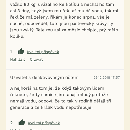
vážilo 80 kg, uvázal ho ke kolíku a nechal ho tam
asi 3 dny, když jsem mu řekl ať mu dá vodu, tak mi
řekl že má zelený, říkám je konec srpna, vše je
suché, odpověděl, toto jsou pastevecký krávy, ty
jsou zvyklý. Tele mu asi za měsíc chcíplo, prý mělo
koliku.
1
Kvalitní příspěvek
Nahlásit
Citovat
Uživatel s deaktivovaným účtem
26.12.2018 17:57
A nejhorší na tom je, že když takovým lidem
řeknete, že ty samice jim tahají mladý,protože
nemají vodu, odpoví, že to tak v rodině dělají tři
generace a že králík vodu nepotřebuje.
2
Kvalitní příspěvek