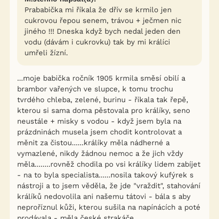
Prababička mi říkala že dřív se krmilo jen
cukrovou řepou senem, trávou + ječmen nic
jiného !!! Dneska když bych nedal jeden den
vodu (dávám i cukrovku) tak by mi králíci
umřeli žízní.
...moje babička ročník 1905 krmila směsí obilí a
brambor vařených ve slupce, k tomu trochu
tvrdého chleba, zelené, burinu - říkala tak řepě,
kterou si sama doma pěstovala pro králíky, seno
neustále + misky s vodou - když jsem byla na
prázdninách musela jsem chodit kontrolovat a
měnit za čistou......králíky měla nádherné a
vymazlené, nikdy žádnou nemoc a že jich vždy
měla........rovněž chodila po vsi králíky lidem zabíjet
- na to byla specialista......nosila takový kufýrek s
nástroji a to jsem věděla, že jde "vraždit", stahování
králíků nedovolila ani našemu tátovi - bála s aby
neproříznul kůži, kterou sušila na napínácích a poté
prodávala - měla české strakáče........