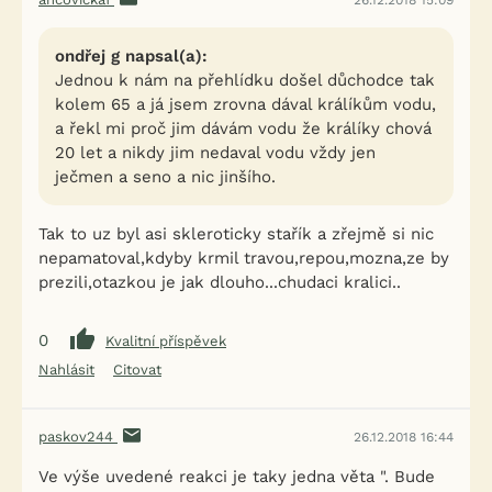
26.12.2018 15:09
ondřej g napsal(a):
Jednou k nám na přehlídku došel důchodce tak
kolem 65 a já jsem zrovna dával králíkům vodu,
a řekl mi proč jim dávám vodu že králíky chová
20 let a nikdy jim nedaval vodu vždy jen
ječmen a seno a nic jinšího.
Tak to uz byl asi skleroticky stařík a zřejmě si nic
nepamatoval,kdyby krmil travou,repou,mozna,ze by
prezili,otazkou je jak dlouho...chudaci kralici..
0
Kvalitní příspěvek
Nahlásit
Citovat
paskov244
26.12.2018 16:44
Ve výše uvedené reakci je taky jedna věta ". Bude