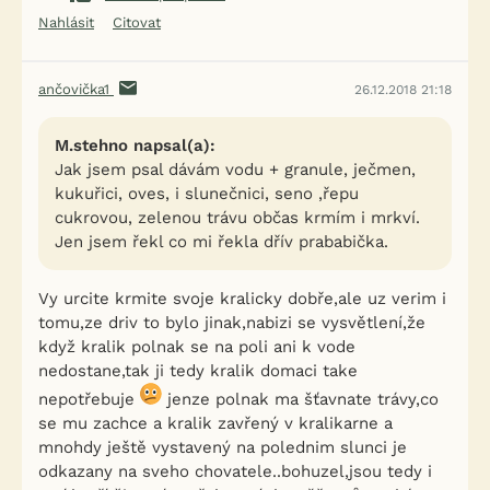
Nahlásit
Citovat
ančovička1
26.12.2018 21:18
M.stehno napsal(a):
Jak jsem psal dávám vodu + granule, ječmen,
kukuřici, oves, i slunečnici, seno ,řepu
cukrovou, zelenou trávu občas krmím i mrkví.
Jen jsem řekl co mi řekla dřív prababička.
Vy urcite krmite svoje kralicky dobře,ale uz verim i
tomu,ze driv to bylo jinak,nabizi se vysvětlení,že
když kralik polnak se na poli ani k vode
nedostane,tak ji tedy kralik domaci take
nepotřebuje
jenze polnak ma šťavnate trávy,co
se mu zachce a kralik zavřený v kralikarne a
mnohdy ještě vystavený na polednim slunci je
odkazany na sveho chovatele..bohuzel,jsou tedy i