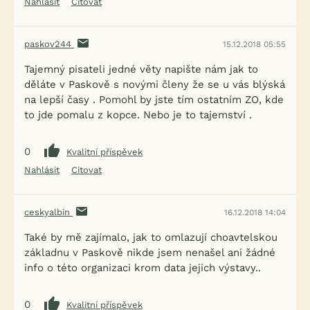
Nahlásit
Citovat
paskov244
15.12.2018 05:55
Tajemný pisateli jedné věty napište nám jak to
děláte v Paskově s novými členy že se u vás blýská
na lepší časy . Pomohl by jste tím ostatním ZO, kde
to jde pomalu z kopce. Nebo je to tajemství .
0
Kvalitní příspěvek
Nahlásit
Citovat
ceskyalbin
16.12.2018 14:04
Také by mě zajímalo, jak to omlazují choavtelskou
základnu v Paskově nikde jsem nenašel ani žádné
info o této organizaci krom data jejich výstavy..
0
Kvalitní příspěvek