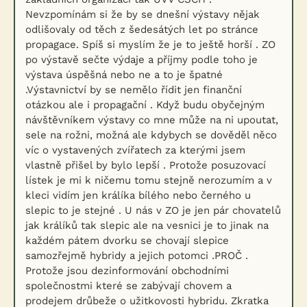
Nevzpomínám si že by se dnešní výstavy nějak
odlišovaly od těch z šedesátých let po stránce
propagace. Spíš si myslím že je to ještě horší . ZO
po výstavě sečte výdaje a příjmy podle toho je
výstava úspěšná nebo ne a to je špatné
.Výstavnictví by se nemělo řídit jen finanční
otázkou ale i propagační . Když budu obyčejným
návštěvníkem výstavy co mne může na ni upoutat,
sele na rožni, možná ale kdybych se dověděl něco
víc o vystavených zvířatech za kterými jsem
vlastně přišel by bylo lepší . Protože posuzovací
lístek je mi k ničemu tomu stejně nerozumím a v
kleci vidím jen králíka bílého nebo černého u
slepic to je stejné . U nás v ZO je jen pár chovatelů
jak králíků tak slepic ale na vesnici je to jinak na
každém pátem dvorku se chovají slepice
samozřejmě hybridy a jejich potomci .PROČ .
Protože jsou dezinformování obchodními
společnostmi které se zabývají chovem a
prodejem drůbeže o užitkovosti hybridu. Zkratka