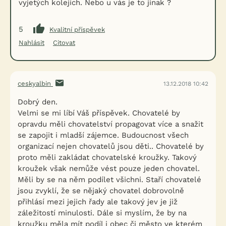
vyjetých kolejích. Nebo u vás je to jinak ?
5
Kvalitní příspěvek
Nahlásit
Citovat
ceskyalbin
13.12.2018 10:42
Dobrý den.
Velmi se mi líbí Váš příspěvek. Chovatelé by
opravdu měli chovatelství propagovat více a snažit
se zapojit i mladší zájemce. Budoucnost všech
organizací nejen chovatelů jsou děti.. Chovatelé by
proto měli zakládat chovatelské kroužky. Takový
kroužek však nemůže vést pouze jeden chovatel.
Měli by se na něm podílet všichni. Staří chovatelé
jsou zvyklí, že se nějaký chovatel dobrovolně
přihlásí mezi jejich řady ale takový jev je již
záležitostí minulosti. Dále si myslím, že by na
kroužku měla mít podíl i obec či město ve kterém