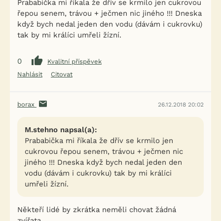
Prababička mi říkala že dřív se krmilo jen cukrovou
řepou senem, trávou + ječmen nic jiného !!! Dneska
když bych nedal jeden den vodu (dávám i cukrovku)
tak by mi králíci umřeli žízní.
0
Kvalitní příspěvek
Nahlásit
Citovat
borax
26.12.2018 20:02
M.stehno napsal(a):
Prababička mi říkala že dřív se krmilo jen
cukrovou řepou senem, trávou + ječmen nic
jiného !!! Dneska když bych nedal jeden den
vodu (dávám i cukrovku) tak by mi králíci
umřeli žízní.
Někteří lidé by zkrátka neměli chovat žádná
zvířata.