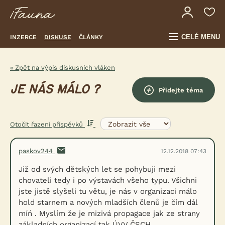
CELÉ MENU
INZERCE
DISKUSE
ČLÁNKY
« Zpět na výpis diskusních vláken
JE NÁS MÁLO ?
Přidejte téma
Otočit řazení příspěvků
paskov244
12.12.2018 07:43
Již od svých dětských let se pohybuji mezi
chovateli tedy i po výstavách všeho typu. Všichni
jste jistě slyšeli tu větu, je nás v organizaci málo
hold starnem a nových mladších členů je čím dál
míń . Myslím že je mizivá propagace jak ze strany
základních organizací tak ÚVV ČSCH .