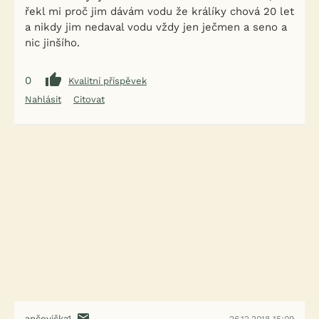
řekl mi proč jim dávám vodu že králíky chová 20 let
a nikdy jim nedaval vodu vždy jen ječmen a seno a
nic jinšího.
0
Kvalitní příspěvek
Nahlásit
Citovat
ančovička1