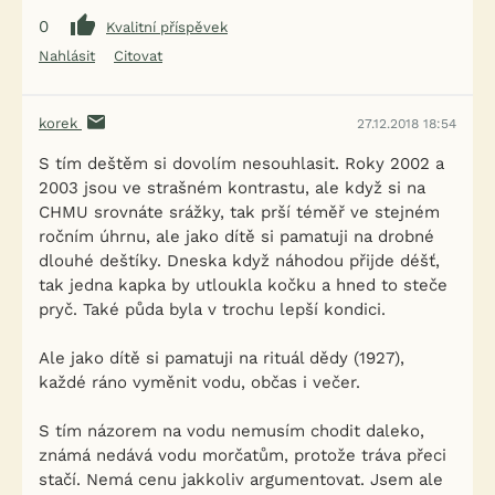
0
Kvalitní příspěvek
Nahlásit
Citovat
korek
27.12.2018 18:54
S tím deštěm si dovolím nesouhlasit. Roky 2002 a
2003 jsou ve strašném kontrastu, ale když si na
CHMU srovnáte srážky, tak prší téměř ve stejném
ročním úhrnu, ale jako dítě si pamatuji na drobné
dlouhé deštíky. Dneska když náhodou přijde déšť,
tak jedna kapka by utloukla kočku a hned to steče
pryč. Také půda byla v trochu lepší kondici.
Ale jako dítě si pamatuji na rituál dědy (1927),
každé ráno vyměnit vodu, občas i večer.
S tím názorem na vodu nemusím chodit daleko,
známá nedává vodu morčatům, protože tráva přeci
stačí. Nemá cenu jakkoliv argumentovat. Jsem ale