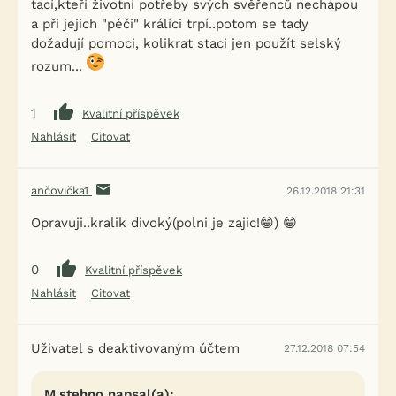
tací,kteří životní potřeby svých svěřenců nechápou
a při jejich "péči" králíci trpí..potom se tady
dožadují pomoci, kolikrat staci jen použít selský
rozum...
1
Kvalitní příspěvek
Nahlásit
Citovat
ančovička1
26.12.2018 21:31
Opravuji..kralik divoký(polni je zajic!😁) 😁
0
Kvalitní příspěvek
Nahlásit
Citovat
Uživatel s deaktivovaným účtem
27.12.2018 07:54
M.stehno napsal(a):