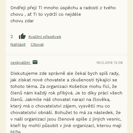
Ondřeji přeji Ti mnoho úspěchu a radosti z tvého
chovu , ať Ti to vydrží co nejdéle
chovu zdar
2
Kvalitní příspěvek
Nahlásit
Citovat
ceskyalbin
18.12.2018 12:09
Diskutujeme zde správně ale čekal bych spíš rady,
jak získat nové chovatele a zkušenosti týkající se
tohoto téma. Za organizaci Košetice mohu říci, že
členů nám každý rok přibývá. Je to díky prácí všech
členů. Jakmile náš chovatel narazí na člověka,
který má o chovatelství zájem, vysvětlí mu co
chovatelství obnáší. Bohužel to má za následek, že
v naší organizaci jsou členové spíše z jiných vesnic,
kteří by mohli působit v jiné organizaci, kterou mají
blíže.