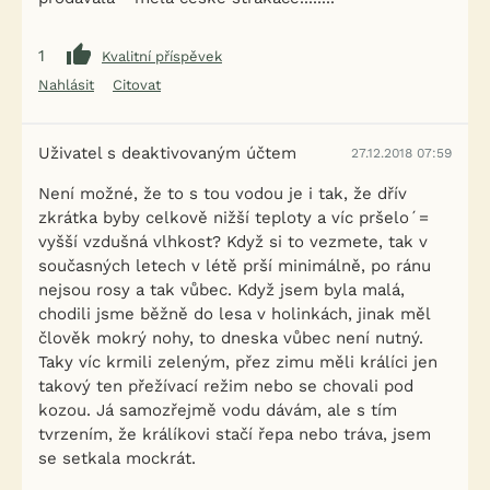
1
Kvalitní příspěvek
Nahlásit
Citovat
Uživatel s deaktivovaným účtem
27.12.2018 07:59
Není možné, že to s tou vodou je i tak, že dřív
zkrátka byby celkově nižší teploty a víc pršelo´=
vyšší vzdušná vlhkost? Když si to vezmete, tak v
současných letech v létě prší minimálně, po ránu
nejsou rosy a tak vůbec. Když jsem byla malá,
chodili jsme běžně do lesa v holinkách, jinak měl
člověk mokrý nohy, to dneska vůbec není nutný.
Taky víc krmili zeleným, přez zimu měli králíci jen
takový ten přežívací režim nebo se chovali pod
kozou. Já samozřejmě vodu dávám, ale s tím
tvrzením, že králíkovi stačí řepa nebo tráva, jsem
se setkala mockrát.