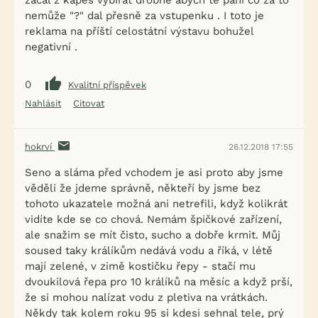
začal z kapes vybírat drobné abych té paní co za to
nemůže "?" dal přesně za vstupenku . I toto je
reklama na příští celostátní výstavu bohužel
negativní .
0
Kvalitní příspěvek
Nahlásit
Citovat
hokrví
26.12.2018 17:55
Seno a sláma před vchodem je asi proto aby jsme
věděli že jdeme správně, někteří by jsme bez
tohoto ukazatele možná ani netrefili, když kolikrát
vidíte kde se co chová. Nemám špičkové zařízení,
ale snažim se mít čisto, sucho a dobře krmit. Můj
soused taky králíkům nedává vodu a říká, v létě
mají zelené, v zimě kostičku řepy - stačí mu
dvoukilová řepa pro 10 králíků na měsíc a když prší,
že si mohou nalízat vodu z pletiva na vrátkách.
Někdy tak kolem roku 95 si kdesi sehnal tele, prý