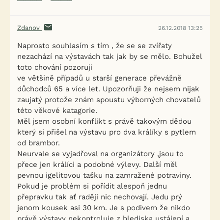
Zdanov
26.12.2018 13:25
Naprosto souhlasím s tím , že se se zvířaty
nezachází na výstavách tak jak by se mělo. Bohužel
toto chování pozoruji
ve většině případů u starší generace převážně
důchodců 65 a více let. Upozorňuji že nejsem nijak
zaujatý protože znám spoustu výborných chovatelů
této věkové katagorie.
Měl jsem osobní konflikt s právě takovým dědou
který si přišel na výstavu pro dva králíky s pytlem
od brambor.
Neurvale se vyjadřoval na organizátory ,jsou to
přece jen králíci a podobné výlevy. Další měl
pevnou igelitovou tašku na zamražené potraviny.
Pokud je problém si pořídit alespoň jednu
přepravku tak ať raději nic nechovají. Jedu prý
jenom kousek asi 30 km. Je s podivem že nikdo
právě výstavy nekontroluje z hlediska ustájení a