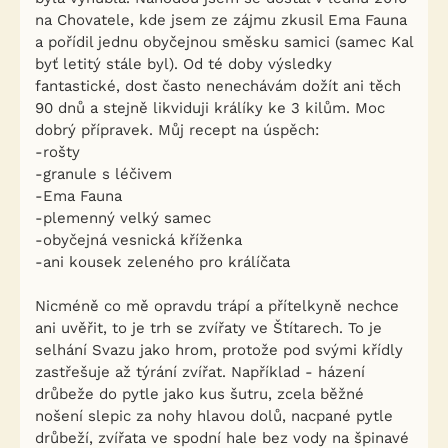
na Chovatele, kde jsem ze zájmu zkusil Ema Fauna
a pořídil jednu obyčejnou směsku samici (samec Kal
byť letitý stále byl). Od té doby výsledky
fantastické, dost často nenechávám dožít ani těch
90 dnů a stejně likviduji králíky ke 3 kilům. Moc
dobrý přípravek. Můj recept na úspěch:
-rošty
-granule s léčivem
-Ema Fauna
-plemenný velký samec
-obyčejná vesnická kříženka
-ani kousek zeleného pro králíčata
Nicméně co mě opravdu trápí a přítelkyně nechce
ani uvěřit, to je trh se zvířaty ve Štítarech. To je
selhání Svazu jako hrom, protože pod svými křídly
zastřešuje až týrání zvířat. Například - házení
drůbeže do pytle jako kus šutru, zcela běžné
nošení slepic za nohy hlavou dolů, nacpané pytle
drůbeží, zvířata ve spodní hale bez vody na špinavé