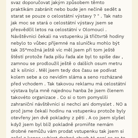
svaz doporučovat jakým způsobem těmto
praktikám zabránit nebo bude jen nečině sedět a
starat se pouze o celostátní výstavy ? " . Tak nato
jak moc se stará o celostátní výstavy jsem se
přesvědčil letos na celostátní v Olomouci .
Návštěvnici čekali na vstupenku já třičtvrtě hodiny
nebylo to vůbec příjemné na sluníčku mohlo být
tak 35°možná ještě víc měl jsem při tom ještě
štěstí protože řada píšu řada ale byl to spíše dav ,
zamnou se prodloužil ještě o dalších osum metru
až k silnici . Měl jsem tedy dos času se podívat
kolem sebe a co nevidím sláma a seno rozházané
před vchodem . Tak takovou reklamu má celostátní
výstava byla mně najednou hanba že jsem členem
takovéto organizace . Co si o tom pomyslili
zahraniční návštěvníci si nechci ani domyslet . NO a
proč jsme čekali hodinu na vstupenku protože byly
otevřeny jen dvě pokladny z pěti . A co jsem slyšel
když jsem byl blíž pokladně promiňte nemám
drobné nemůžu vám prodat vstupenku tak jsem si