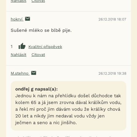
Nahlásit
Citovat
hokrví
26.12.2018 18:07
Sušené mléko se blbě pije.
1
Kvalitní příspěvek
Nahlásit
Citovat
M.stehno
26.12.2018 19:38
ondřej g napsal(a):
Jednou k nám na přehlídku došel důchodce tak
kolem 65 a já jsem zrovna dával králíkům vodu,
a řekl mi proč jim dávám vodu že králíky chová
20 let a nikdy jim nedaval vodu vždy jen
ječmen a seno a nic jinšího.