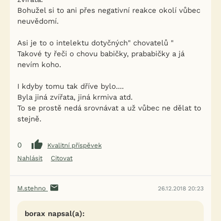
Bohužel si to ani přes negativní reakce okolí vůbec
neuvědomí.
Asi je to o intelektu dotyčných" chovatelů "
Takové ty řeči o chovu babičky, prababičky a já
nevím koho.
I kdyby tomu tak dříve bylo....
Byla jiná zvířata, jiná krmiva atd.
To se prostě nedá srovnávat a už vůbec ne dělat to
stejně.
0
Kvalitní příspěvek
Nahlásit
Citovat
M.stehno
26.12.2018 20:23
borax napsal(a):