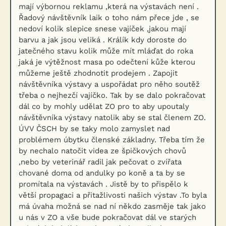
mají výbornou reklamu ,která na výstavách není .
Řadový návštěvník laik o toho nám přece jde , se
nedoví kolik slepice snese vajíček ,jakou mají
barvu a jak jsou veliká . Králík kdy doroste do
jatečného stavu kolik může mít mláďat do roka
jaká je výtěžnost masa po odečtení kůže kterou
můžeme ještě zhodnotit prodejem . Zapojit
návštěvníka výstavy a uspořádat pro něho soutěž
třeba o nejhezčí vajíčko. Tak by se dalo pokračovat
dál co by mohly udělat ZO pro to aby upoutaly
návštěvníka výstavy natolik aby se stal členem ZO.
ÚVV ČSCH by se taky molo zamyslet nad
problémem úbytku členské základny. Třeba tím že
by nechalo natočit videa ze špičkových chovů
,nebo by veterinář radil jak pečovat o zvířata
chované doma od andulky po koně a ta by se
promítala na výstavách . Jistě by to přispělo k
větší propagaci a přitažlivosti našich výstav .To byla
má úvaha možná se nad ní někdo zasměje tak jako
u nás v ZO a vše bude pokračovat dál ve starých