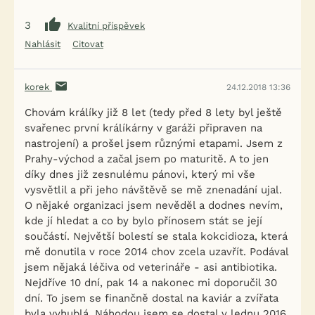
3
Kvalitní příspěvek
Nahlásit
Citovat
korek
24.12.2018 13:36
Chovám králíky již 8 let (tedy před 8 lety byl ještě
svařenec první králíkárny v garáži připraven na
nastrojení) a prošel jsem různými etapami. Jsem z
Prahy-východ a začal jsem po maturitě. A to jen
díky dnes již zesnulému pánovi, který mi vše
vysvětlil a při jeho návštěvě se mě znenadání ujal.
O nějaké organizaci jsem nevěděl a dodnes nevím,
kde jí hledat a co by bylo přínosem stát se její
součástí. Největší bolestí se stala kokcidioza, která
mě donutila v roce 2014 chov zcela uzavřít. Podával
jsem nějaká léčiva od veterináře - asi antibiotika.
Nejdříve 10 dní, pak 14 a nakonec mi doporučil 30
dní. To jsem se finančně dostal na kaviár a zvířata
byla vyhublá. Náhodou jsem se dostal v lednu 2016