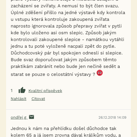
zacházení se zvířaty. A nemusí to být člen svazu.
Úplné zděšení přišlo na jedné výstavě kdy kontrola
u vstupu která kontroluje zakoupená zvířata
naprosto ignorovala způsob přepravy zvířat v pytli
kde bylo uloženo asi osm slepic. Způsob jakým
kontrolovali zakoupené slepice - namátkou vytáhli
jednu a tu poté vyloženě nacpali zpět do pytle.
Důchodcovský pár byl spokojen odnesli si slepice.
Bude svaz doporučovat jakým způsobem těmto
praktikám zabránit nebo bude jen nečině sedět a
starat se pouze o celostátní výstavy ?
1
Kvalitní příspěvek
Nahlásit
Citovat
ondřej g
26.12.2018 14:09
Jednou k nám na přehlídku došel důchodce tak
kolem 65 a já jsem zrovna dával králíkům vodu, a