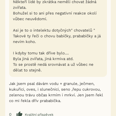
Někteří lidé by zkrátka neměli chovat žádná
zvířata.
Bohužel si to ani přes negativní reakce okolí
vůbec neuvědomí.
Asi je to o intelektu dotyčných" chovatelů "
Takové ty řeči o chovu babičky, prababičky a já
nevím koho.
I kdyby tomu tak dříve bylo....
Byla jiná zvířata, jiná krmiva atd.
To se prostě nedá srovnávat a už vůbec ne
dělat to stejně.
Jak jsem psal dávám vodu + granule, ječmen,
kukuřici, oves, i slunečnici, seno ,řepu cukrovou,
zelenou trávu občas krmím i mrkví. Jen jsem řekl
co mi řekla dřív prababička.
0
Kvalitní příspěvek