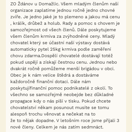
ZO Ždánov u Domažlic. Všem mladým členům naší
organizace zaplatíme jednou ročně jedno chovné
zvíře. Je jedno jaké je to plemeno a jakou má cenu
, králík, drůbež a holub. Rady a pomoc s chovem je
samozřejmost od všech členů. Dále poskytujeme
všem členům krmiva za zvýhodněné ceny. Mladý
chovatel který se účastní naší výstavy dostává
automaticky pytel 25kg krmiva podle zaměření
chovu zdarma.Dospělí chovatelé dostávají totéž
pokud uspějí a získají čestnou cenu. Jednou nebo
dvakrát ročně pomůžeme menší brigádou v obci.
Obec je k nám velice štědrá a dostáváme
každoročně finanční dotaci. Dále nám
poskytujífinanční pomoc podnikatelé z okolí. To
všechno se samozřejmě neobejde bez důkladné
propagace kdy o nás píší v tisku. Pokud chcete
chovatelství někam posunout musíte se tomu
alespoň trochu věnovat a nečekat na to
že to nějak dopadne. V letošním roce jsme přijali 3
nové členy. Celkem je nás zatím sedmnáct.