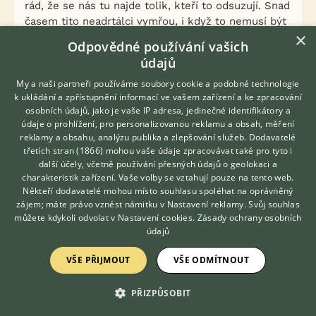
rád, že se nás tu najde tolik, kteří to odsuzují. Snad
časem tito neadrtálci vymřou, i když to nemusí být
×
v jádru špatní lidé.
Odpovědné používání vašich
údajů
2
Kvalitní příspěvek
My a naši partneři používáme soubory cookie a podobné technologie
Nahlásit
Citovat
k ukládání a zpřístupnění informací ve vašem zařízení a ke zpracování
osobních údajů, jako je vaše IP adresa, jedinečné identifikátory a
údaje o prohlížení, pro personalizovanou reklamu a obsah, měření
hokrví
reklamy a obsahu, analýzu publika a zlepšování služeb.
28.12.2018 12:27
Dodavatelé
třetích stran (1866)
mohou vaše údaje zpracovávat také pro tyto i
Hledáte zvířecího kamaráda?
Moc tomu nevěřím u nás je člověk který suší seno
další účely, včetně používání přesných údajů o geolokaci a
Zdarma vám poradí
tak že poseká louku třeba ve středu, čtvrtek to
charakteristik zařízení. Vaše volby se vztahují pouze na tento web.
VETERINÁŘ ONLINE
Někteří dodavatelé mohou místo souhlasu spoléhat na oprávněný
nechá ležet, v pátek to otočí, mi třeba sušíme
KONZULTOVAT S
zájem; máte právo vznést námitku v
Nastavení reklamy
. Svůj souhlas
zároveň a v sobotu i v neděli se to snažíme co
VETERINÁŘEM
můžete kdykoli odvolat v
Nastavení cookies
.
Zásady ochrany osobních
nejvíce usušit, přijde se podívat k plotu a řekne že
údajů
sobota a neděle je od toho aby si odpočal. Moje
máma říkala že jeho děda to tak dělal taky, v
VŠE PŘIJMOUT
VŠE ODMÍTNOUT
sobotu či v neděli do cukrárny nebo do kina. Já ho
pamatuji už jako staršího pána, který říkal, poseču
PŘIZPŮSOBIT
v pondělí a v pátek to másí být na půdě, v neděli