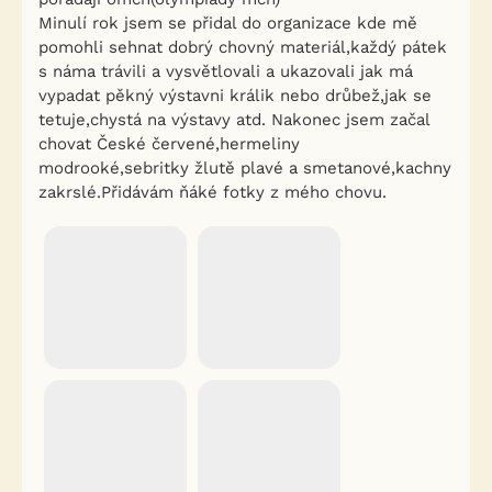
Minulí rok jsem se přidal do organizace kde mě
pomohli sehnat dobrý chovný materiál,každý pátek
s náma trávili a vysvětlovali a ukazovali jak má
vypadat pěkný výstavni králik nebo drůbež,jak se
tetuje,chystá na výstavy atd. Nakonec jsem začal
chovat České červené,hermeliny
modrooké,sebritky žlutě plavé a smetanové,kachny
zakrslé.Přidávám ňáké fotky z mého chovu.