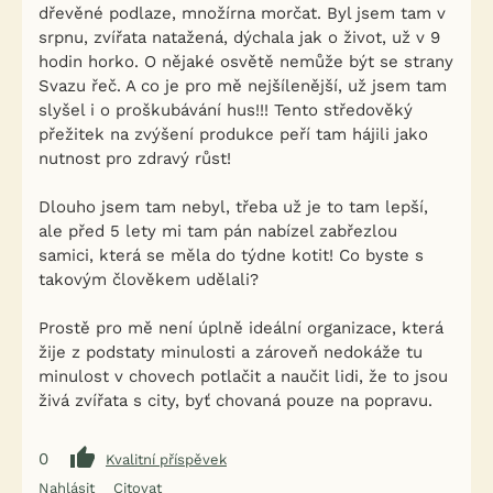
dřevěné podlaze, množírna morčat. Byl jsem tam v
srpnu, zvířata natažená, dýchala jak o život, už v 9
hodin horko. O nějaké osvětě nemůže být se strany
Svazu řeč. A co je pro mě nejšílenější, už jsem tam
slyšel i o proškubávání hus!!! Tento středověký
přežitek na zvýšení produkce peří tam hájili jako
nutnost pro zdravý růst!
Dlouho jsem tam nebyl, třeba už je to tam lepší,
ale před 5 lety mi tam pán nabízel zabřezlou
samici, která se měla do týdne kotit! Co byste s
takovým člověkem udělali?
Prostě pro mě není úplně ideální organizace, která
žije z podstaty minulosti a zároveň nedokáže tu
minulost v chovech potlačit a naučit lidi, že to jsou
živá zvířata s city, byť chovaná pouze na popravu.
0
Kvalitní příspěvek
Nahlásit
Citovat