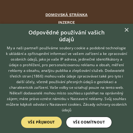
DOMOVSKÁ STRÁNKA
INZERCE
×
DISKUSE
Odpovědné používání vašich
údajů
ČLÁNKY
CHOVATELSKÉ STANICE
My a naši partneři používáme soubory cookie a podobné technologie
k ukládání a zpřístupnění informací ve vašem zařízení a ke zpracování
ATLAS
osobních údajů, jako je vaše IP adresa, jedinečné identifikátory a
údaje o prohlížení, pro personalizovanou reklamu a obsah, měření
O nás
reklamy a obsahu, analýzu publika a zlepšování služeb.
Dodavatelé
třetích stran (1866)
mohou vaše údaje zpracovávat také pro tyto i
Kontakt
Hledáte zvířecího kamaráda?
další účely, včetně používání přesných údajů o geolokaci a
Zdarma vám poradí
Možnosti zvýraznění inzerátů
charakteristik zařízení. Vaše volby se vztahují pouze na tento web.
VETERINÁŘ ONLINE
Podmínky užití
Někteří dodavatelé mohou místo souhlasu spoléhat na oprávněný
KONZULTOVAT S
zájem; máte právo vznést námitku v
Nastavení reklamy
. Svůj souhlas
Zpracování osobních údajů
VETERINÁŘEM
můžete kdykoli odvolat v
Nastavení cookies
.
Zásady ochrany osobních
údajů
Přihlášení
VŠE PŘIJMOUT
VŠE ODMÍTNOUT
Registrace