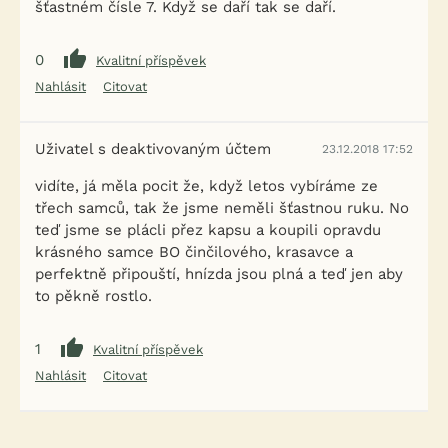
šťastném čísle 7. Když se daří tak se daří.
0
Kvalitní příspěvek
Nahlásit
Citovat
Uživatel s deaktivovaným účtem
23.12.2018 17:52
vidíte, já měla pocit že, když letos vybíráme ze
třech samců, tak že jsme neměli šťastnou ruku. No
teď jsme se plácli přez kapsu a koupili opravdu
krásného samce BO činčilového, krasavce a
perfektně připouští, hnízda jsou plná a teď jen aby
to pěkně rostlo.
1
Kvalitní příspěvek
Nahlásit
Citovat