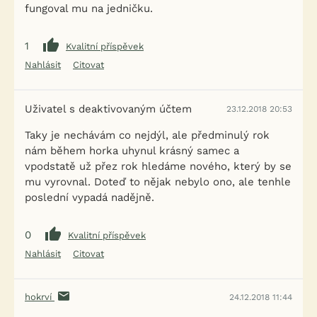
fungoval mu na jedničku.
1
Kvalitní příspěvek
Nahlásit
Citovat
Uživatel s deaktivovaným účtem
23.12.2018 20:53
Taky je nechávám co nejdýl, ale předminulý rok
nám během horka uhynul krásný samec a
vpodstatě už přez rok hledáme nového, který by se
mu vyrovnal. Doteď to nějak nebylo ono, ale tenhle
poslední vypadá nadějně.
0
Kvalitní příspěvek
Nahlásit
Citovat
hokrví
24.12.2018 11:44