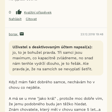
0
Kvalitní příspěvek
Nahlásit
Citovat
borax
23.12.2018 19:48
Uživatel s deaktivovaným účtem napsal(a):
jo, to je bohužel pravda. Tři samci jsou
maximum, co kapacitně zvládneme, no snad
nám tenhle vydrží dlouho, je to fešák. Ale
pravda je, že na samcích se nevyplatí šetřit.
Když mám fakt dobrého samce, nechávám ho v
chovu co nejdéle.
A má se u mne "jako král" , protože moc dobře vím,
že jemu podobného budu jen těžko hledat.
Znám chovatele, který měl v chovu samce 5 let...a