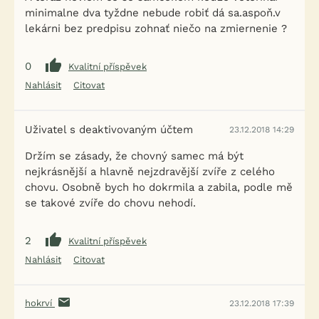
minimalne dva tyždne nebude robiť dá sa.aspoň.v
lekárni bez predpisu zohnať niečo na zmiernenie ?
0
Kvalitní příspěvek
Nahlásit
Citovat
Uživatel s deaktivovaným účtem
23.12.2018 14:29
Držím se zásady, že chovný samec má být
nejkrásnější a hlavně nejzdravější zvíře z celého
chovu. Osobně bych ho dokrmila a zabila, podle mě
se takové zvíře do chovu nehodí.
2
Kvalitní příspěvek
Nahlásit
Citovat
hokrví
23.12.2018 17:39