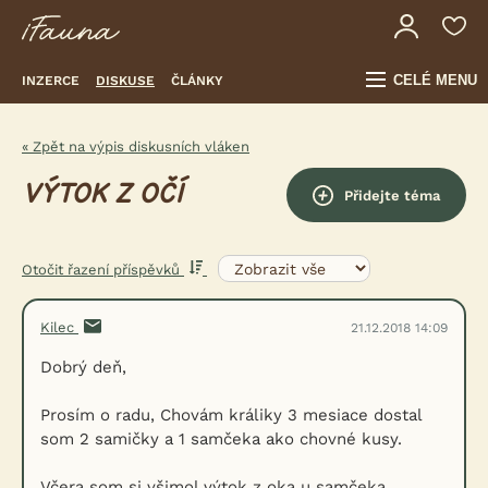
CELÉ MENU
INZERCE
DISKUSE
ČLÁNKY
« Zpět na výpis diskusních vláken
VÝTOK Z OČÍ
Přidejte téma
Otočit řazení příspěvků
Kilec
21.12.2018 14:09
Dobrý deň,
Prosím o radu, Chovám králiky 3 mesiace dostal
som 2 samičky a 1 samčeka ako chovné kusy.
Včera som si všimol výtok z oka u samčeka.