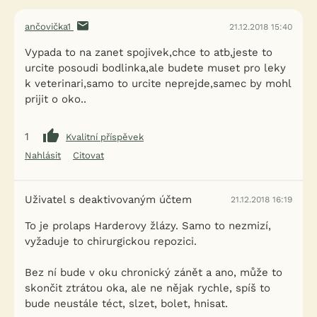
ančovička1
21.12.2018 15:40
Vypada to na zanet spojivek,chce to atb,jeste to
urcite posoudi bodlinka,ale budete muset pro leky
k veterinari,samo to urcite neprejde,samec by mohl
prijit o oko..
1
Kvalitní příspěvek
Nahlásit
Citovat
Uživatel s deaktivovaným účtem
21.12.2018 16:19
To je prolaps Harderovy žlázy. Samo to nezmizí,
vyžaduje to chirurgickou repozici.
Bez ní bude v oku chronický zánět a ano, může to
skončit ztrátou oka, ale ne nějak rychle, spíš to
bude neustále téct, slzet, bolet, hnisat.