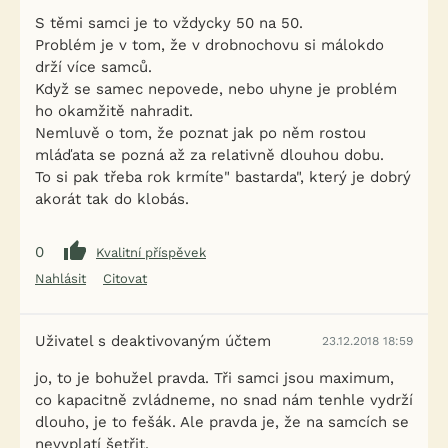
S těmi samci je to vždycky 50 na 50.
Problém je v tom, že v drobnochovu si málokdo
drží více samců.
Když se samec nepovede, nebo uhyne je problém
ho okamžitě nahradit.
Nemluvě o tom, že poznat jak po něm rostou
mláďata se pozná až za relativně dlouhou dobu.
To si pak třeba rok krmíte" bastarda", který je dobrý
akorát tak do klobás.
0
Kvalitní příspěvek
Nahlásit
Citovat
Uživatel s deaktivovaným účtem
23.12.2018 18:59
jo, to je bohužel pravda. Tři samci jsou maximum,
co kapacitně zvládneme, no snad nám tenhle vydrží
dlouho, je to fešák. Ale pravda je, že na samcích se
nevyplatí šetřit.