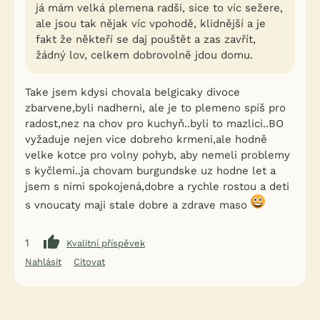
já mám velká plemena radši, sice to víc sežere,
ale jsou tak nějak víc vpohodě, klidnější a je
fakt že někteří se daj pouštět a zas zavřít,
žádný lov, celkem dobrovolně jdou domu.
Take jsem kdysi chovala belgicaky divoce
zbarvene,byli nadherni, ale je to plemeno spíš pro
radost,nez na chov pro kuchyň..byli to mazlici..BO
vyžaduje nejen vice dobreho krmeni,ale hodně
velke kotce pro volny pohyb, aby nemeli problemy
s kyčlemi..ja chovam burgundske uz hodne let a
jsem s nimi spokojená,dobre a rychle rostou a deti
s vnoucaty maji stale dobre a zdrave maso
1
Kvalitní příspěvek
Nahlásit
Citovat