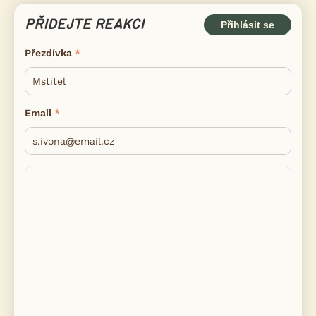
PŘIDEJTE REAKCI
Přihlásit se
Přezdívka
Email