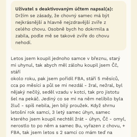
Uživatel s deaktivovaným účtem napsal(a):
Držím se zásady, že chovný samec má být
nejkrásnější a hlavně nejzdravější zvíře z
celého chovu. Osobně bych ho dokrmila a
zabila, podle mě se takové zvíře do chovu
nehodí.
Letos jsem koupil jednoho samce v březnu, starý
mi uhynul, tak abych měl zálohu koupil jsem Čč,
stáří
okolo roku, pak jsem pořídil FBA, stáří 5 měsíců,
cca po měsíci a půl se mi nezdál - žral, nežral, byl
nějaký nečilý, seděl vzadu v kotci, tak pro jistotu
šel na pekáč. Jediný co se mi na něm nelíbilo byla
žluč - spíš nebila, jen bílý proužek. Když shrnu
letošní rok samci, 3 letý samec úhyn, samec
kterého jsem koupil nechtěl žrát - úhyn, Čč - omyl,
nerostlo to po něm a samec Bu, vyřazen z chovu, +
FBA, tak jsem letos s 2 samci co mám teď na