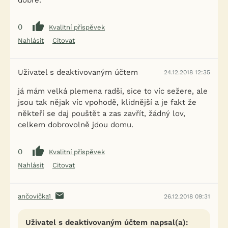
dobré.
0
Kvalitní příspěvek
Nahlásit
Citovat
Uživatel s deaktivovaným účtem
24.12.2018 12:35
já mám velká plemena radši, sice to víc sežere, ale
jsou tak nějak víc vpohodě, klidnější a je fakt že
někteří se daj pouštět a zas zavřít, žádný lov,
celkem dobrovolně jdou domu.
0
Kvalitní příspěvek
Nahlásit
Citovat
ančovička1
26.12.2018 09:31
Uživatel s deaktivovaným účtem napsal(a):