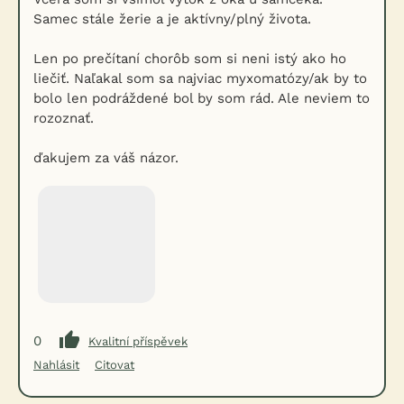
Samec stále žerie a je aktívny/plný života.
Len po prečítaní chorôb som si neni istý ako ho
liečiť. Naľakal som sa najviac myxomatózy/ak by to
bolo len podráždené bol by som rád. Ale neviem to
rozoznať.
ďakujem za váš názor.
0
Kvalitní příspěvek
Nahlásit
Citovat