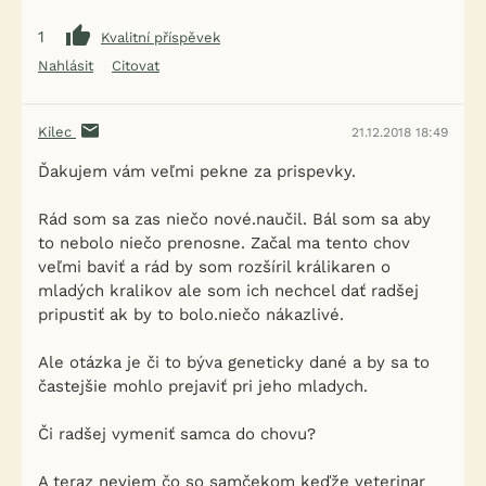
1
Kvalitní příspěvek
Nahlásit
Citovat
Kilec
21.12.2018 18:49
Ďakujem vám veľmi pekne za prispevky.
Rád som sa zas niečo nové.naučil. Bál som sa aby
to nebolo niečo prenosne. Začal ma tento chov
veľmi baviť a rád by som rozšíril králikaren o
mladých kralikov ale som ich nechcel dať radšej
pripustiť ak by to bolo.niečo nákazlivé.
Ale otázka je či to býva geneticky dané a by sa to
častejšie mohlo prejaviť pri jeho mladych.
Či radšej vymeniť samca do chovu?
A teraz neviem čo so samčekom keďže veterinar