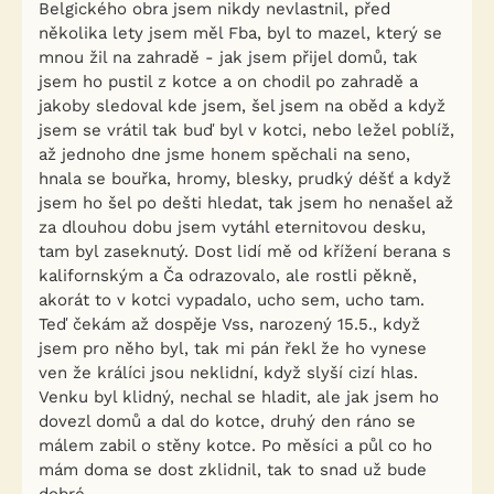
Belgického obra jsem nikdy nevlastnil, před
několika lety jsem měl Fba, byl to mazel, který se
mnou žil na zahradě - jak jsem přijel domů, tak
jsem ho pustil z kotce a on chodil po zahradě a
jakoby sledoval kde jsem, šel jsem na oběd a když
jsem se vrátil tak buď byl v kotci, nebo ležel poblíž,
až jednoho dne jsme honem spěchali na seno,
hnala se bouřka, hromy, blesky, prudký déšť a když
jsem ho šel po dešti hledat, tak jsem ho nenašel až
za dlouhou dobu jsem vytáhl eternitovou desku,
tam byl zaseknutý. Dost lidí mě od křížení berana s
kalifornským a Ča odrazovalo, ale rostli pěkně,
akorát to v kotci vypadalo, ucho sem, ucho tam.
Teď čekám až dospěje Vss, narozený 15.5., když
jsem pro něho byl, tak mi pán řekl že ho vynese
ven že králíci jsou neklidní, když slyší cizí hlas.
Venku byl klidný, nechal se hladit, ale jak jsem ho
dovezl domů a dal do kotce, druhý den ráno se
málem zabil o stěny kotce. Po měsíci a půl co ho
mám doma se dost zklidnil, tak to snad už bude