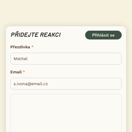
PŘIDEJTE REAKCI
Přihlásit se
Přezdívka
Email