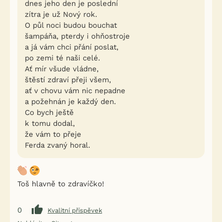
dnes jeho den je poslední
zítra je už Nový rok.
O půl noci budou bouchat
šampáňa, pterdy i ohňostroje
a já vám chci přání poslat,
po zemi té naši celé.
Ať mír všude vládne,
štěstí zdraví přeji všem,
ať v chovu vám nic nepadne
a požehnán je každý den.
Co bych ještě
k tomu dodal,
že vám to přeje
Ferda zvaný horal.
Toš hlavně to zdravíčko!
0
Kvalitní příspěvek