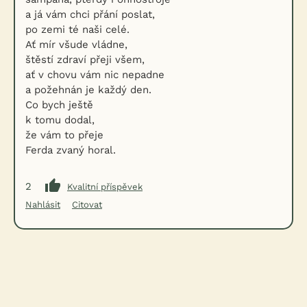
a já vám chci přání poslat,
po zemi té naši celé.
Ať mír všude vládne,
štěstí zdraví přeji všem,
ať v chovu vám nic nepadne
a požehnán je každý den.
Co bych ještě
k tomu dodal,
že vám to přeje
Ferda zvaný horal.
2
Kvalitní příspěvek
Nahlásit
Citovat