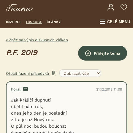
CELÉ MENU
INZERCE
DISKUSE
ČLÁNKY
« Zpět na výpis diskusních vláken
P.F. 2019
Přidejte téma
Otočit řazení příspěvků
horal
31.12.2018 11:09
Jak králičí dupnutí
uběhl nám rok,
dnes jeho den je poslední
zítra je už Nový rok.
O půl noci budou bouchat
šampáňa, pterdy i ohňostroje