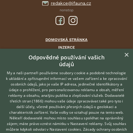
redakce@ifauna.cz
nonstop
DOMOVSKÁ STRÁNKA
INZERCE
×
DISKUSE
Odpovědné používání vašich
údajů
ČLÁNKY
CHOVATELSKÉ STANICE
My a naši partneři používáme soubory cookie a podobné technologie
k ukládání a zpřístupnění informací ve vašem zařízení a ke zpracování
ATLAS
osobních údajů, jako je vaše IP adresa, jedinečné identifikátory a
údaje o prohlížení, pro personalizovanou reklamu a obsah, měření
O nás
reklamy a obsahu, analýzu publika a zlepšování služeb.
Dodavatelé
třetích stran (1866)
mohou vaše údaje zpracovávat také pro tyto i
Kontakt
Hledáte zvířecího kamaráda?
další účely, včetně používání přesných údajů o geolokaci a
Zdarma vám poradí
Možnosti zvýraznění inzerátů
charakteristik zařízení. Vaše volby se vztahují pouze na tento web.
VETERINÁŘ ONLINE
Podmínky užití
Někteří dodavatelé mohou místo souhlasu spoléhat na oprávněný
KONZULTOVAT S
zájem; máte právo vznést námitku v
Nastavení reklamy
. Svůj souhlas
Zpracování osobních údajů
VETERINÁŘEM
můžete kdykoli odvolat v
Nastavení cookies
.
Zásady ochrany osobních