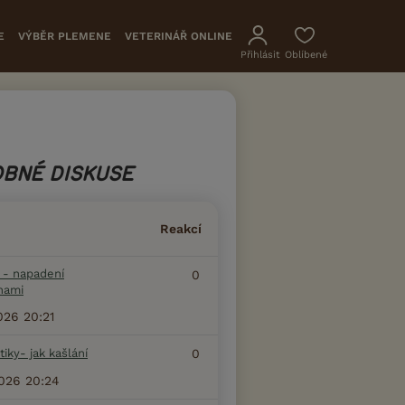
E
VÝBĚR PLEMENE
VETERINÁŘ ONLINE
Přihlásit
Oblíbené
BNÉ DISKUSE
Reakcí
i - napadení
0
hami
2026 20:21
 tiky- jak kašlání
0
2026 20:24