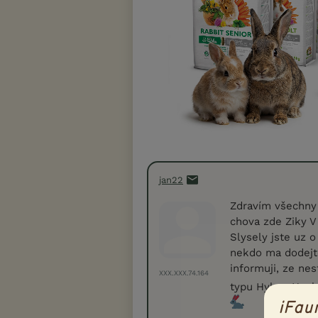
jan22
Zdravím všechny 
chova zde Ziky V
Slysely jste uz 
nekdo ma dodejte
informuji, ze ne
XXX.XXX.74.164
typu Hyla a Hypl
iFau