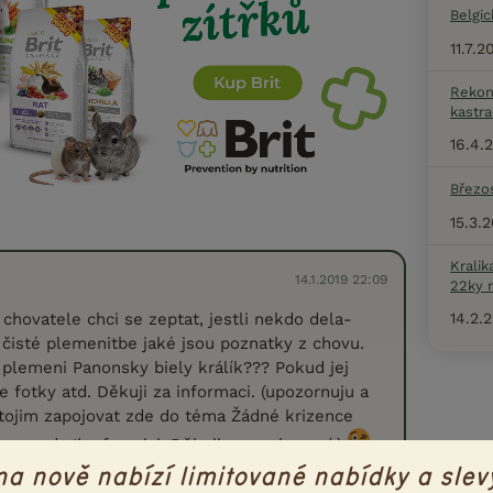
Belgic
11.7.
Rekon
kastra
16.4.
Březo
15.3.
Kralik
14.1.2019 22:09
22ky 
14.2.
chovatele chci se zeptat, jestli nekdo dela-
 čisté plemenitbe jaké jsou poznatky z chovu.
o plemeni Panonsky biely králík??? Pokud jej
 fotky atd. Děkuji za informaci. (upozornuju a
stojim zapojovat zde do téma Žádné krizence
us apod. Jim fransizi. Děkuji za pochopení.)
na nově nabízí limitované nabídky a slev