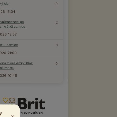
ký obr
0
2026 15:04
valescence po
2
ci králičí samice
2026 12:57
st u samice
1
2026 21:00
arna z preklizky 18az
0
milimetru
2026 10:45
y
×