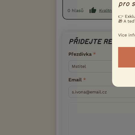
pro s
0
hlasů
Kvalitní příspěvek
👉 Exkl
🎁 A teď
Více in
PŘIDEJTE REAKCI
Přezdívka
Email