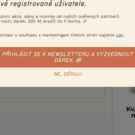
vé registrované uživatele.
Nahlásit
Citovat
uzivní akce, slevy a novinky od našich ověřených partnerů
 navíc dárek: 200 Kč kredit do F-konta. 🎉
formací o souhlasu s marketingem třetích stran najdete
.
zde
Přihlásit se
PŘIHLÁSIT SE K NEWSLETTERU A VYZVEDNOUT
DÁREK. 🎁
NE, DĚKUJI