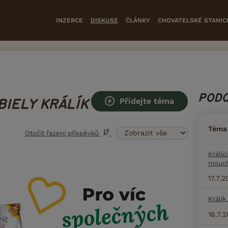
INZERCE
DISKUSE
ČLÁNKY
CHOVATELSKÉ STANIC
PODO
Přidejte téma
BIELY KRÁLÍK
Téma
Otočit řazení příspěvků
Králíc
mouc
17.7.
Králík
16.7.