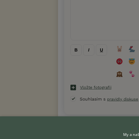
B
I
U
Vložte fotografii
Souhlasím s
pravidly diskuse
« Zpět na výpis diskusních vláken
My a naš