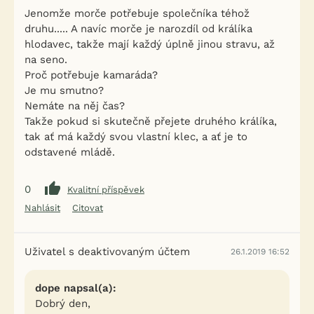
Jenomže morče potřebuje společníka téhož
druhu..... A navíc morče je narozdíl od králíka
hlodavec, takže mají každý úplně jinou stravu, až
na seno.
Proč potřebuje kamaráda?
Je mu smutno?
Nemáte na něj čas?
Takže pokud si skutečně přejete druhého králíka,
tak ať má každý svou vlastní klec, a ať je to
odstavené mládě.
0
Kvalitní příspěvek
Nahlásit
Citovat
Uživatel s deaktivovaným účtem
26.1.2019 16:52
dope napsal(a):
Dobrý den,