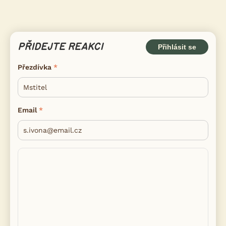
PŘIDEJTE REAKCI
Přihlásit se
Přezdívka
Email