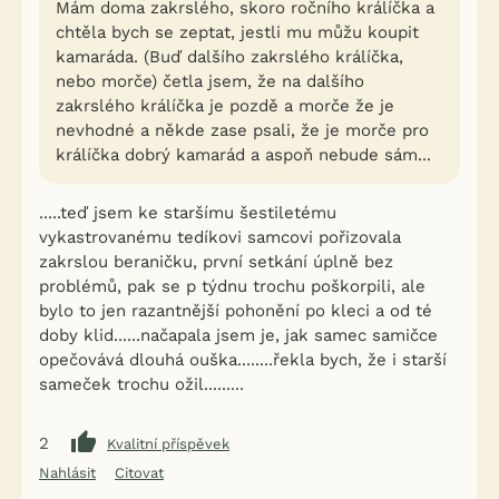
Mám doma zakrslého, skoro ročního králíčka a
chtěla bych se zeptat, jestli mu můžu koupit
kamaráda. (Buď dalšího zakrslého králíčka,
nebo morče) četla jsem, že na dalšího
zakrslého králíčka je pozdě a morče že je
nevhodné a někde zase psali, že je morče pro
králíčka dobrý kamarád a aspoň nebude sám...
.....teď jsem ke staršímu šestiletému
vykastrovanému tedíkovi samcovi pořizovala
zakrslou beraničku, první setkání úplně bez
problémů, pak se p týdnu trochu poškorpili, ale
bylo to jen razantnější pohonění po kleci a od té
doby klid......načapala jsem je, jak samec samičce
opečovává dlouhá ouška........řekla bych, že i starší
sameček trochu ožil.........
2
Kvalitní příspěvek
Nahlásit
Citovat