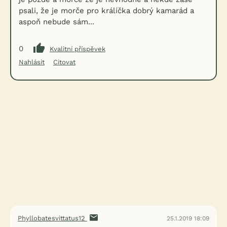
psali, že je morče pro králíčka dobrý kamarád a
aspoň nebude sám...
0
Kvalitní příspěvek
Nahlásit
Citovat
Phyllobatesvittatus12
25.1.2019 18:09