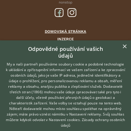
nonstop
DOMOVSKÁ STRÁNKA
INZERCE
×
DISKUSE
Odpovědné používání vašich
údajů
ČLÁNKY
CHOVATELSKÉ STANICE
My a naši partneři používáme soubory cookie a podobné technologie
k ukládání a zpřístupnění informací ve vašem zařízení a ke zpracování
ATLAS
osobních údajů, jako je vaše IP adresa, jedinečné identifikátory a
údaje o prohlížení, pro personalizovanou reklamu a obsah, měření
O nás
reklamy a obsahu, analýzu publika a zlepšování služeb.
Dodavatelé
třetích stran (1866)
mohou vaše údaje zpracovávat také pro tyto i
Kontakt
Hledáte zvířecího kamaráda?
další účely, včetně používání přesných údajů o geolokaci a
Zdarma vám poradí
Možnosti zvýraznění inzerátů
charakteristik zařízení. Vaše volby se vztahují pouze na tento web.
VETERINÁŘ ONLINE
Podmínky užití
Někteří dodavatelé mohou místo souhlasu spoléhat na oprávněný
KONZULTOVAT S
zájem; máte právo vznést námitku v
Nastavení reklamy
. Svůj souhlas
Zpracování osobních údajů
VETERINÁŘEM
můžete kdykoli odvolat v
Nastavení cookies
.
Zásady ochrany osobních
údajů