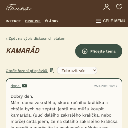
CELÉ MENU
INZERCE
DISKUSE
ČLÁNKY
« Zpět na výpis diskusních vláken
KAMARÁD
Přidejte téma
Otočit řazení příspěvků
dope
25.1.2019 16:17
Dobrý den,
Mám doma zakrslého, skoro ročního králíčka a
chtěla bych se zeptat, jestli mu můžu koupit
kamaráda. (Buď dalšího zakrslého králíčka, nebo
morče) četla jsem, že na dalšího zakrslého králíčka
je pozdě a morče že je nevhodné a někde zase