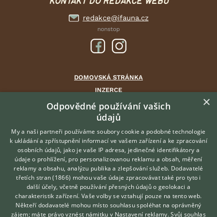
KONTAKT DO REDAKCE WEBU
redakce@ifauna.cz
nonstop
DOMOVSKÁ STRÁNKA
INZERCE
×
DISKUSE
Odpovědné používání vašich
údajů
ČLÁNKY
CHOVATELSKÉ STANICE
My a naši partneři používáme soubory cookie a podobné technologie
k ukládání a zpřístupnění informací ve vašem zařízení a ke zpracování
ATLAS
osobních údajů, jako je vaše IP adresa, jedinečné identifikátory a
údaje o prohlížení, pro personalizovanou reklamu a obsah, měření
O nás
reklamy a obsahu, analýzu publika a zlepšování služeb.
Dodavatelé
třetích stran (1866)
mohou vaše údaje zpracovávat také pro tyto i
Kontakt
Hledáte zvířecího kamaráda?
další účely, včetně používání přesných údajů o geolokaci a
Zdarma vám poradí
Možnosti zvýraznění inzerátů
charakteristik zařízení. Vaše volby se vztahují pouze na tento web.
VETERINÁŘ ONLINE
Podmínky užití
Někteří dodavatelé mohou místo souhlasu spoléhat na oprávněný
KONZULTOVAT S
zájem; máte právo vznést námitku v
Nastavení reklamy
. Svůj souhlas
Zpracování osobních údajů