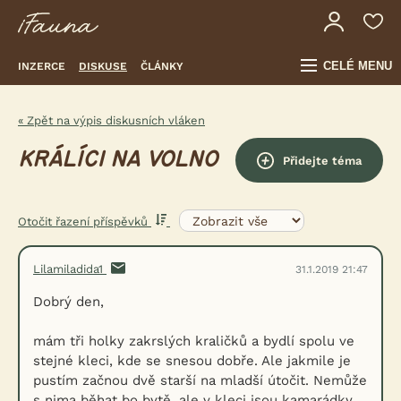
CELÉ MENU
INZERCE
DISKUSE
ČLÁNKY
« Zpět na výpis diskusních vláken
KRÁLÍCI NA VOLNO
Přidejte téma
Otočit řazení příspěvků
Lilamiladida1
31.1.2019 21:47
Dobrý den,
mám tři holky zakrslých kraličků a bydlí spolu ve
stejné kleci, kde se snesou dobře. Ale jakmile je
pustím začnou dvě starší na mladší útočit. Nemůže
s nima běhat bo bytě, ale v kleci jsou kamarádky.