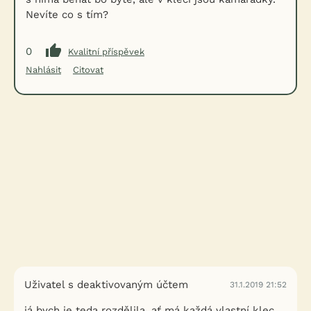
Nevíte co s tím?
0
Kvalitní příspěvek
Nahlásit
Citovat
Uživatel s deaktivovaným účtem
31.1.2019 21:52
já bych je teda rozdělila, ať má každá vlastní klec.