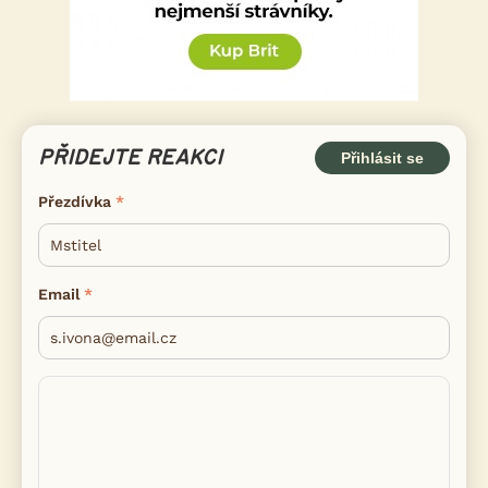
PŘIDEJTE REAKCI
Přihlásit se
Přezdívka
Email