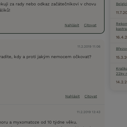
kuji za rady nebo odkaz začátečníkovi v chovu
Belgic
líků!
11.7.
Rekon
Nahlásit
Citovat
kastra
16.4.
11.2.2019 11:06
Březo
adíte, kdy a proti jakým nemocem očkovat?
15.3.
Kralik
22ky 
14.2.
Nahlásit
Citovat
11.2.2019 13:43
moru a myxomatoze od 10 týdne věku.