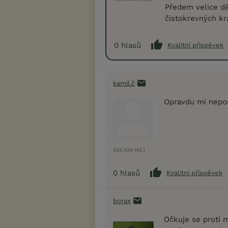
Předem velice dě
čistokrevných krá
0
hlasů
Kvalitní příspěvek
kamil.č
Opravdu mi nepor
XXX.XXX.142.1
0
hlasů
Kvalitní příspěvek
borax
Očkuje se proti 