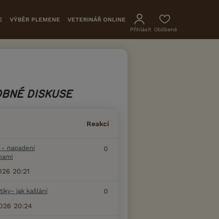
E
VÝBĚR PLEMENE
VETERINÁŘ ONLINE
Přihlásit
Oblíbené
BNÉ DISKUSE
Reakcí
i - napadení
0
hami
2026 20:21
 tiky- jak kašlání
0
2026 20:24