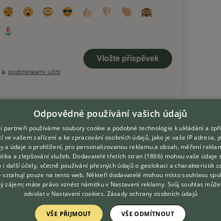
a
podmínkami užití
Odpovědné používání vašich údajů
i partneři používáme soubory cookie a podobné technologie k ukládání a zpř
í ve vašem zařízení a ke zpracování osobních údajů, jako je vaše IP adresa, 
ory a údaje o prohlížení, pro personalizovanou reklamu a obsah, měření rekla
lika a zlepšování služeb.
Dodavatelé třetích stran (1866)
mohou vaše údaje 
DOMOVSKÁ STRÁNKA
O nás
o i další účely, včetně používání přesných údajů o geolokaci a charakteristik z
e vztahují pouze na tento web. Někteří dodavatelé mohou místo souhlasu spo
INZERCE
Kontakt
ý zájem; máte právo vznést námitku v
Nastavení reklamy
. Svůj souhlas může
DISKUSE
Možnosti zvýraznění inzerátů
odvolat v
Nastavení cookies
.
Zásady ochrany osobních údajů
ČLÁNKY
Podmínky užití
VŠE PŘIJMOUT
VŠE ODMÍTNOUT
CHOVATELSKÉ STANICE
Zpracování osobních údajů