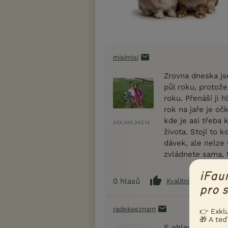
misimisi
Zrovna dneska js
půl roku, protože
roku. Přenáší ji
rok na jaře je oč
kde je asi třeba 
XXX.XXX.243.14
života. Stojí to 
dávek, ale nelze
zvládnete sama,
iFau
0
hlasů
Kvalitní příspěvek
pro s
radekseznam
👉 Exkl
🎁 A teď
S ohledem na výs