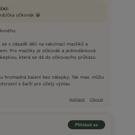
(a):
králíčka očkovák 😀
divného.
 se v zásadě dělí na vakcinaci mazlíků a
árem. Pro mazlíky je očkovák a jednodávková
nálepkou, která se dá do očkovacího průkazu
sou hromadná balení bez nálepky. Tak max. můžu
otvrzení s šarží pro účely výstav.
Nahlásit
Citovat
Přihlásit se