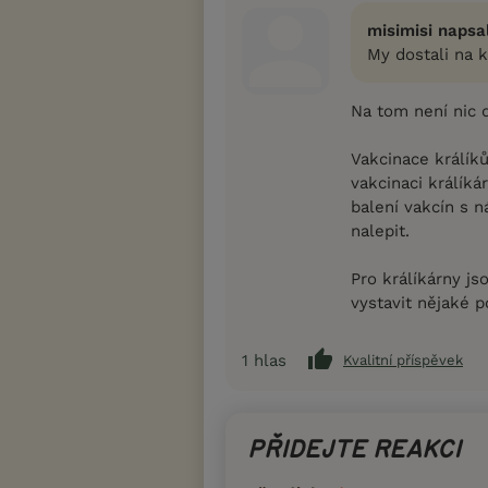
misimisi napsal
My dostali na 
Na tom není nic 
Vakcinace králíků
vakcinaci králík
balení vakcín s 
nalepit.
Pro králíkárny j
vystavit nějaké p
1
hlas
Kvalitní příspěvek
PŘIDEJTE REAKCI