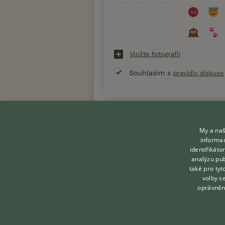
Vložte fotografii
Souhlasím s
pravidly diskuse
« Zpět na výpis diskusních vláken
My a naš
informac
identifikát
analýzu pub
KONTAKT DO REDAKCE
také pro tyt
volby s
WEBU
oprávněn
redakce@ifauna.cz
nonstop