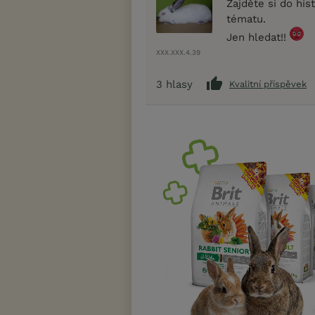
Zajděte si do his
tématu.
Jen hledat!!
XXX.XXX.4.39
3
hlasy
Kvalitní příspěvek