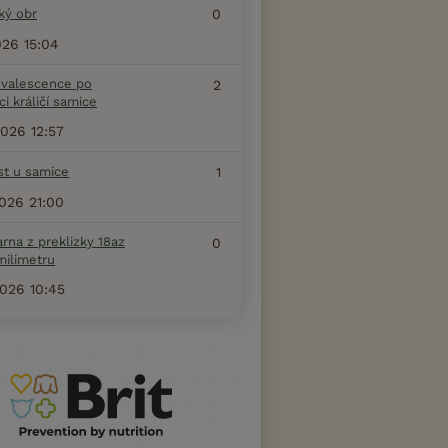
ký obr
0
2026 15:04
valescence po
2
ci králičí samice
2026 12:57
st u samice
1
2026 21:00
arna z preklizky 18az
0
milimetru
2026 10:45