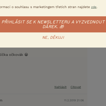
nkách) očkovat proti moru a myxomatóze a to
formací o souhlasu s marketingem třetích stran najdete
.
zde
 a maximálně 6 měsíců před výstavou. Někdy se
 potvrzení o očkování a nebo čestné prohlášení
kovaní.
PŘIHLÁSIT SE K NEWSLETTERU A VYZVEDNOUT
DÁREK. 🎁
Nahlásit
Citovat
NE, DĚKUJI
11.2.2019 20:57
álíčka očkovák 😀
Nahlásit
Citovat
em
11.2.2019 21:06