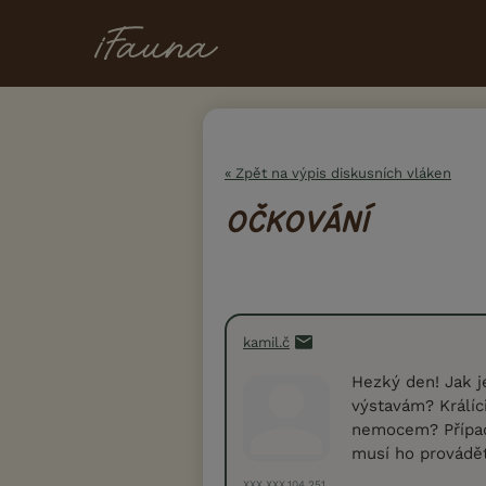
« Zpět na výpis diskusních vláken
OČKOVÁNÍ
kamil.č
Hezký den! Jak j
výstavám? Králíc
nemocem? Případ
musí ho provádět
XXX.XXX.104.251