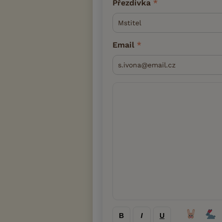
Přezdívka
Email
B
I
U