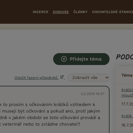
INZERCE
DISKUSE
ČLÁNKY
CHOVATELSKÉ STANIC
PODO
Přidejte téma
Téma
Otočit řazení příspěvků
Králíc
3.2.2019 19:37
mouc
17.7.
e to prosím s očkováním králíků vzhledem k
i musejí být očkováni a pokud ano, proti jakým
Králík
ně v jakém období se toto očkování provádí a
 veterinář nebo to zvládne chovatel?
16.7.