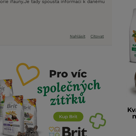
torie ifauny.Je tady spousta informací k danému
Nahlásit
Citovat