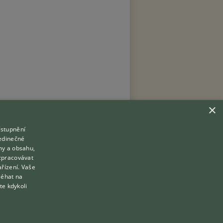
×
ístupnění
Hledáte zvířecího kamaráda?
jedinečné
Zdarma vám poradí
my a obsahu,
VETERINÁŘ ONLINE
zpracovávat
Přihlášení
ařízení. Vaše
KONZULTOVAT S VETERINÁŘEM
léhat na
Registrace
te kdykoli