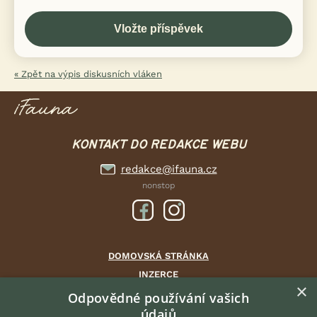
« Zpět na výpis diskusních vláken
KONTAKT DO REDAKCE WEBU
redakce@ifauna.cz
nonstop
DOMOVSKÁ STRÁNKA
INZERCE
×
DISKUSE
Odpovědné používání vašich
údajů
ČLÁNKY