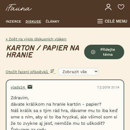
CELÉ MENU
INZERCE
DISKUSE
ČLÁNKY
« Zpět na výpis diskusních vláken
KARTON / PAPIER NA
Přidejte
HRANIE
téma
Otočit řazení příspěvků
vlads24
7.2.2019 21:14
Zdravím,
dávate králikom na hranie kartón - papier?
Náš králik sa s tým rád hra, dávame mu to iba keď
sme s ním, aby si to iba hryzkal, ale všimol som si
že to zvykne aj jesť, nemôže mu to uškodiť?
Ďakujem za rady