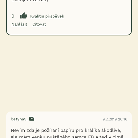
0
Kvalitní příspěvek
Nahlásit
Citovat
betyna5
9.2.2019 20:16
Nevím zda je požíraní papíru pro králíka škodlivé,
ale mám venku puštěného samce FB a teď v zimě