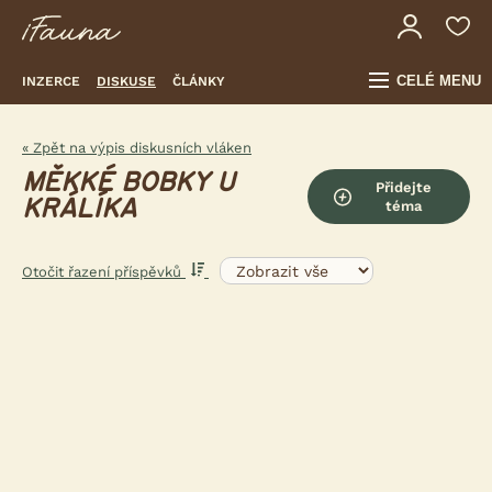
CELÉ MENU
INZERCE
DISKUSE
ČLÁNKY
« Zpět na výpis diskusních vláken
MĚKKÉ BOBKY U
Přidejte
KRÁLÍKA
téma
Otočit řazení příspěvků