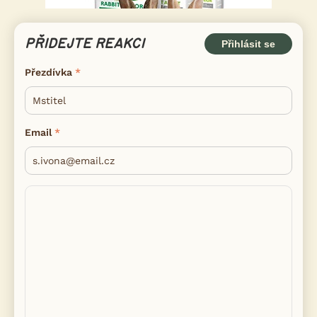
PŘIDEJTE REAKCI
Přihlásit se
Přezdívka
Email