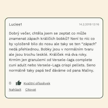
Luciee1
14.2.2019 13:16
Dobrý večer, chtěla jsem se zeptat co může
znamenat zápach králičích bobků? Není to nic co
by vyloženě bilo do nosu ale taky se ten “zápach”
nedá přehlednou. Bobky jsou v normálním tvaru
ale jsou trochu lesklé. Králíček má dva roky.
Krmím jen granulemi od Versele-laga complete
cuni adult nebo Versele-Laga crispi pellets. Seno
normálně taky papá teď dáváme od pana Maliny.
0
Kvalitní příspěvek
Nahlásit
Citovat