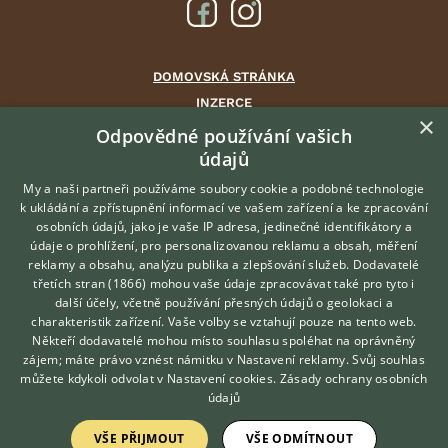
DOMOVSKÁ STRÁNKA
INZERCE
×
DISKUSE
Odpovědné používání vašich
údajů
ČLÁNKY
CHOVATELSKÉ STANICE
My a naši partneři používáme soubory cookie a podobné technologie
k ukládání a zpřístupnění informací ve vašem zařízení a ke zpracování
ATLAS
osobních údajů, jako je vaše IP adresa, jedinečné identifikátory a
údaje o prohlížení, pro personalizovanou reklamu a obsah, měření
O nás
reklamy a obsahu, analýzu publika a zlepšování služeb.
Dodavatelé
třetích stran (1866)
mohou vaše údaje zpracovávat také pro tyto i
Kontakt
Hledáte zvířecího kamaráda?
další účely, včetně používání přesných údajů o geolokaci a
Zdarma vám poradí
Možnosti zvýraznění inzerátů
charakteristik zařízení. Vaše volby se vztahují pouze na tento web.
VETERINÁŘ ONLINE
Podmínky užití
Někteří dodavatelé mohou místo souhlasu spoléhat na oprávněný
KONZULTOVAT S
zájem; máte právo vznést námitku v
Nastavení reklamy
. Svůj souhlas
Zpracování osobních údajů
VETERINÁŘEM
můžete kdykoli odvolat v
Nastavení cookies
.
Zásady ochrany osobních
údajů
Přihlášení
VŠE PŘIJMOUT
VŠE ODMÍTNOUT
Registrace