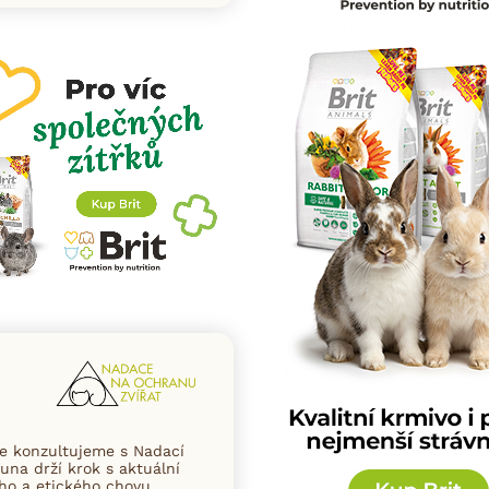
na nově nabízí limitované nabídky a slev
vé registrované uživatele.
uzivní akce, slevy a novinky od našich ověřených partnerů
 navíc dárek: 200 Kč kredit do F-konta. 🎉
formací o souhlasu s marketingem třetích stran najdete
.
zde
ce konzultujeme s Nadací
una drží krok s aktuální
ního a etického chovu