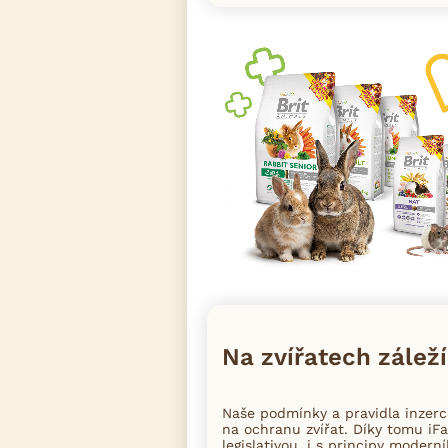
iFau
pro s
👉 Exkl
🎁 A teď
Na zvířatech záleží
Více in
Naše podmínky a pravidla inzer
na ochranu zvířat. Díky tomu iFa
legislativou, i s principy moder