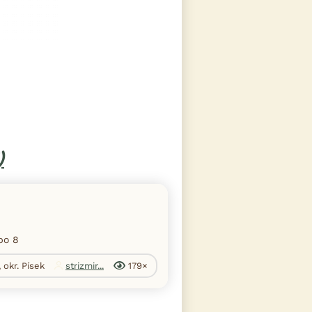
)
po 8
 okr. Písek
strizmir...
179×