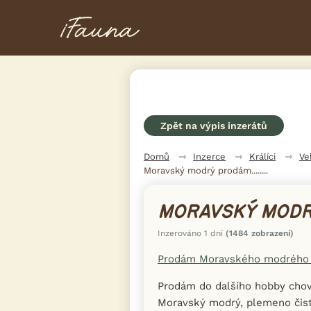
Zpět na výpis inzerátů
Domů
Inzerce
Králíci
Ve
Moravský modrý prodám........
MORAVSKÝ MODRÝ 
Inzerováno 1 dní
(1484 zobrazení)
Prodám Moravského modrého
Prodám do dalšího hobby chov
Moravský modrý, plemeno čist