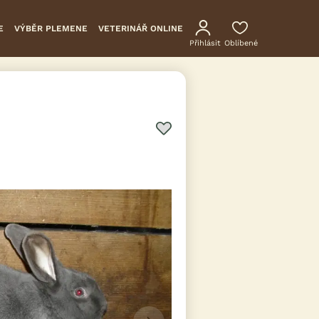
E
VÝBĚR PLEMENE
VETERINÁŘ ONLINE
Přihlásit
Oblíbené