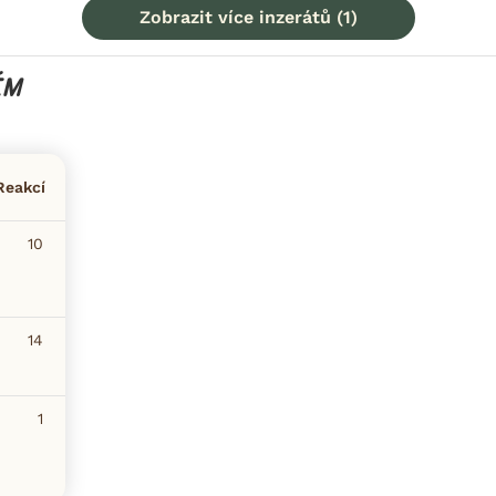
Zobrazit více inzerátů (1)
ÉM
Reakcí
10
14
1