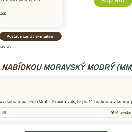
PŘIHLÁSIT SE K NEWSLETTERU A VYZVEDNOUT
DÁREK. 🎁
 víc
NE, DĚKUJI
Poslat inzerát e-mailem
nzerát
S NABÍDKOU
MORAVSKÝ MODRÝ (MM
vského modrého (Mm) - Prosím volejte po 14 hodině o víkendu 
4:09
Milevsko,