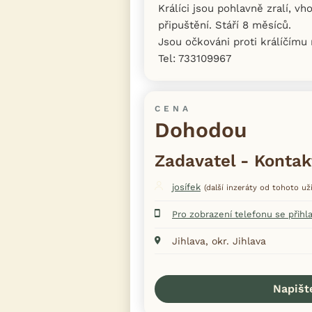
Králíci jsou pohlavně zralí, v
připuštění. Stáří 8 měsíců.
Jsou očkováni proti králíčím
Tel: 733109967
CENA
Dohodou
Zadavatel - Kontak
josífek
(další inzeráty od tohoto uži
Pro zobrazení telefonu se přihl
Jihlava, okr. Jihlava
Napišt