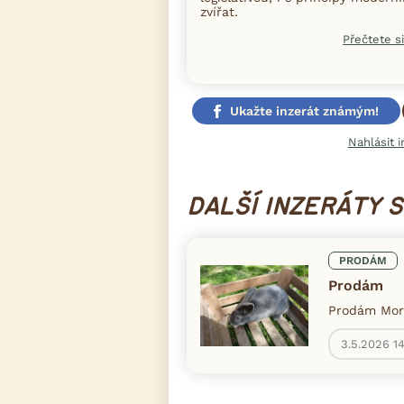
zvířat.
Přečtete si
Ukažte inzerát známým!
Nahlásit i
DALŠÍ INZERÁTY 
PRODÁM
Prodám
Prodám Mora
3.5.2026 1