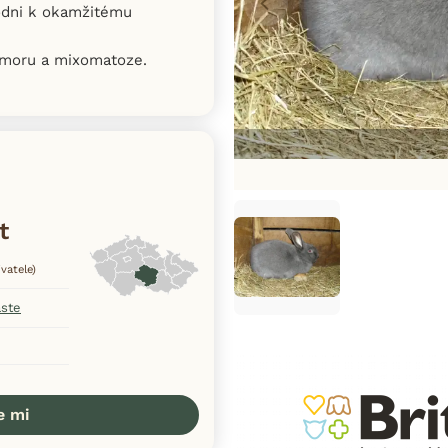
hodni k okamžitému
u moru a mixomatoze.
t
vatele)
aste
e mi