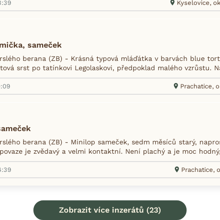
3:39
Kyselovice, ok
amička, sameček
slého berana (ZB) - Krásná typová mláďátka v barvách blue tort,
tová srst po tatínkovi Legolaskovi, předpoklad malého vzrůstu. Na
0:09
Prachatice, o
 sameček
slého berana (ZB) - Minilop sameček, sedm měsíců starý, napros
povaze je zvědavý a velmi kontaktní. Není plachý a je moc hodný,
4:39
Prachatice, o
Zobrazit více inzerátů (23)