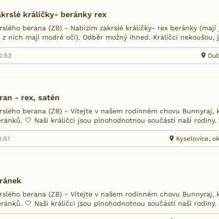
 navíc dárek: 200 Kč kredit do F-konta. 🎉
krslé králíčky- beránky rex
formací o souhlasu s marketingem třetích stran najdete
.
zde
slého berana (ZB) - Nabízím zakrslé králíčky- rex beránky (ma
í z nich mají modré oči). Odběr možný ihned. Králíčci nekoušou, j
PŘIHLÁSIT SE K NEWSLETTERU A VYZVEDNOUT
0:53
Dub
DÁREK. 🎁
NE, DĚKUJI
ran - rex, satén
slého berana (ZB) - Vítejte v našem rodinném chovu Bunnyraj, 
eránků. 🤍 Naši králíčci jsou plnohodnotnou součástí naší rodiny
3:51
Kyselovice, ok
eránek
slého berana (ZB) - Vítejte v našem rodinném chovu Bunnyraj, 
ránků. 🤍 Naši králíčci jsou plnohodnotnou součástí naší rodiny. 