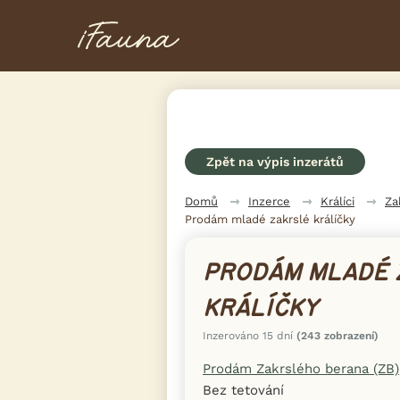
Zpět na výpis inzerátů
Domů
Inzerce
Králíci
Za
Prodám mladé zakrslé králíčky
PRODÁM MLADÉ 
KRÁLÍČKY
Inzerováno 15 dní
(243 zobrazení)
Prodám Zakrslého berana (ZB)
Bez tetování