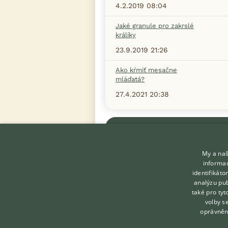
4.2.2019 08:04
Jaké granule pro zakrslé
králíky
23.9.2019 21:26
Ako kŕmiť mesačne
mláďatá?
27.4.2021 20:38
Zobrazit více diskusí
My a naš
informac
identifikát
analýzu pub
KONTAKT DO REDAKCE
také pro tyt
volby s
WEBU
oprávněn
redakce@ifauna.cz