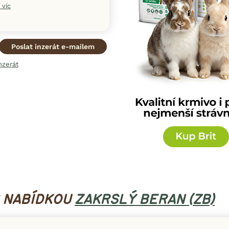
 víc
Poslat inzerát e-mailem
nzerát
na nově nabízí limitované nabídky a slev
S NABÍDKOU
ZAKRSLÝ BERAN (ZB)
vé registrované uživatele.
uzivní akce, slevy a novinky od našich ověřených partnerů