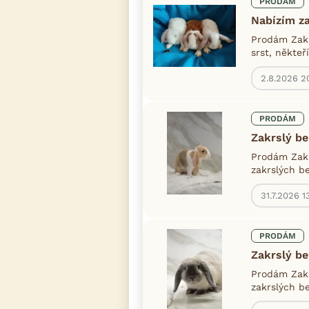
PRODÁM
🎁 A teď
Nabízím za
Více in
Prodám Zakr
srst, někteř
2.8.2026 2
PRODÁM
Zakrslý be
Prodám Zakr
zakrslých b
31.7.2026 1
PRODÁM
Zakrslý b
Prodám Zakr
zakrslých be