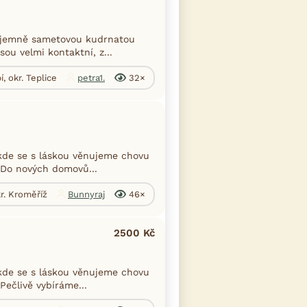
jí jemně sametovou kudrnatou
sou velmi kontaktní, z...
í, okr. Teplice
petra1.
32×
kde se s láskou věnujeme chovu
. Do nových domovů...
r. Kroměříž
Bunnyraj
46×
2500 Kč
kde se s láskou věnujeme chovu
Pečlivě vybíráme...