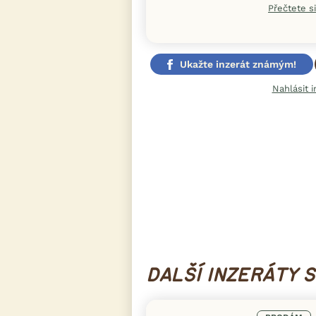
Přečtete si
Ukažte inzerát známým!
Nahlásit i
iFau
DALŠÍ INZERÁTY 
pro s
👉 Exkl