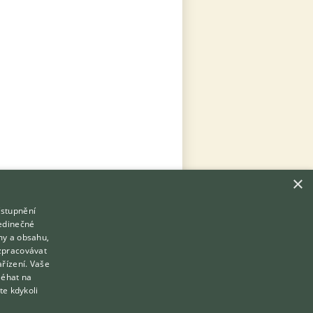
×
ístupnění
Hledáte zvířecího kamaráda?
jedinečné
Zdarma vám poradí
my a obsahu,
VETERINÁŘ ONLINE
zpracovávat
Přihlášení
ařízení. Vaše
KONZULTOVAT S VETERINÁŘEM
léhat na
Registrace
te kdykoli