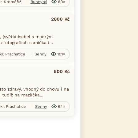
r. Kroměříž
Bunnyraj
60×
2800 Kč
 (světlá isabel s modrým
 fotografiích samička i...
kr. Prachatice
Senny
101×
500 Kč
to zdravý, vhodný do chovu i na
 tudíž na mazlíčka...
kr. Prachatice
Senny
64×