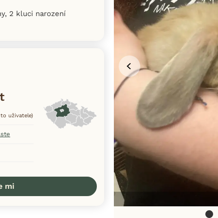
y, 2 kluci narození
t
to uživatele)
aste
e mi