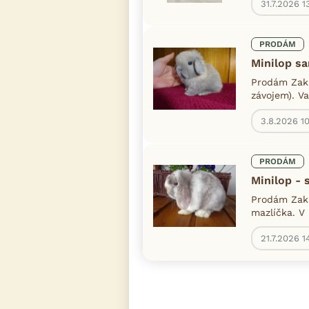
31.7.2026 1
PRODÁM
Minilop s
Prodám Zakr
závojem). Va
3.8.2026 1
PRODÁM
Minilop -
Prodám Zakr
mazlíčka. V 
21.7.2026 1