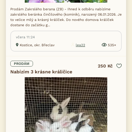
Prodám Zakrslého berana (ZB) - Ihned k odběru nabízíme
zakrslého beránka činčilového (kominík), narozený 06.01.2026. Je
to velice milý a krásný králíček. Do nového domova králíček
dostane do začátku g...
včera 11:24
Kostice, okr. Břeclav
lea22
535×
PRODÁM
250 Kč
Nabízím 3 krásne králičice