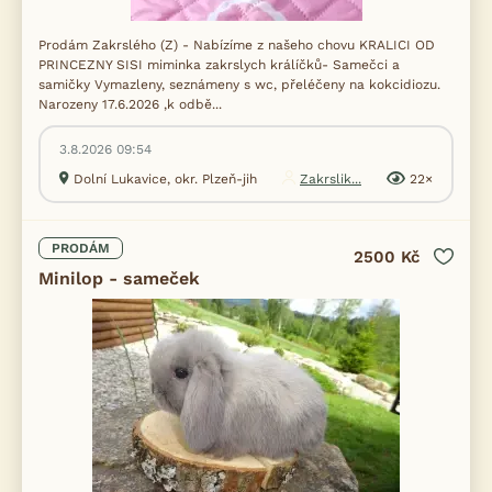
Prodám Zakrslého (Z) - Nabízíme z našeho chovu KRALICI OD
PRINCEZNY SISI miminka zakrslych králíčků- Samečci a
samičky Vymazleny, seznámeny s wc, přeléčeny na kokcidiozu.
Narozeny 17.6.2026 ,k odbě...
3.8.2026 09:54
Dolní Lukavice, okr. Plzeň-jih
Zakrslik...
22×
PRODÁM
2500 Kč
Minilop - sameček