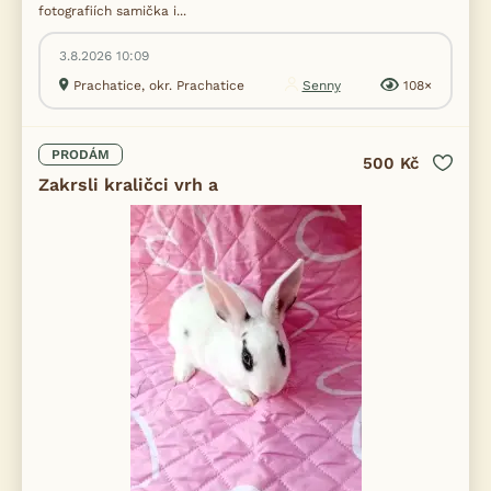
fotografiích samička i...
3.8.2026 10:09
Prachatice, okr. Prachatice
Senny
108×
PRODÁM
500 Kč
Zakrsli kraličci vrh a