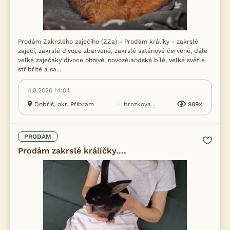
Prodám Zakrslého zaječího (ZZa) - Prodám králíky - zakrslé
zaječí, zakrslé divoce zbarvené, zakrslé saténové červené, dále
velké zaječáky divoce ohnivé, novozélandské bílé, velké světlé
stříbřité a sa...
4.8.2026 14:04
Dobříš, okr. Příbram
brozkova...
989×
PRODÁM
Prodám zakrslé králíčky....