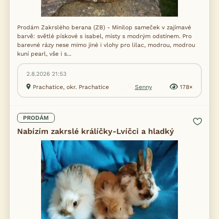
Prodám Zakrslého berana (ZB) - Minilop sameček v zajímavé
barvě: světlé pískové s isabel, místy s modrým odstínem. Pro
barevné rázy nese mimo jiné i vlohy pro lilac, modrou, modrou
kuní pearl, vše i s...
2.8.2026 21:53
Prachatice, okr. Prachatice
Senny
178×
PRODÁM
Nabízím zakrslé králíčky-Lvíčci a hladký