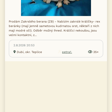
Prodám Zakrslého berana (ZB) - Nabízím zakrslé králíčky- rex
beránky (mají jemně sametovou kudrnatou srst, někteří z nich
mají modré oči). Odběr možný ihned. Králíčci nekoušou, jsou
velmi kontaktní, z...
2.8.2026 20:53
Dubí, okr. Teplice
petra1.
35×