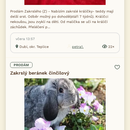
Prodám Zakrslého (Z) - Nabízím zakrslé králíčky- teddy mají
delší srst. Odběr možný po dohodě(stáří 7 týdnů). Králíčci
nekoušou, jsou zvyklí na děti. Od malička se učí na králičí
záchůdek. Přeléčení p...
včera 13:57
Dubí, okr. Teplice
petra1.
22×
PRODÁM
Zakrslý beránek činčilový