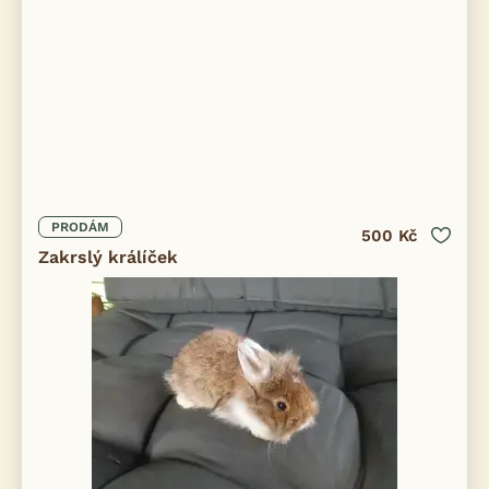
PRODÁM
500 Kč
Zakrslý králíček