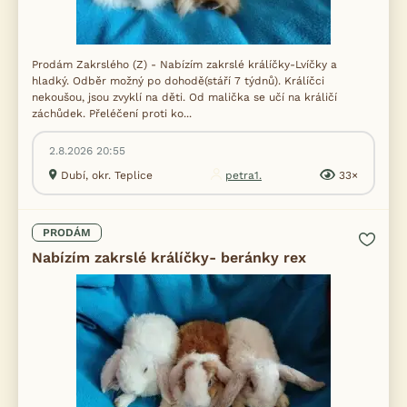
Prodám Zakrslého (Z) - Nabízím zakrslé králíčky-Lvíčky a
hladký. Odběr možný po dohodě(stáří 7 týdnů). Králíčci
nekoušou, jsou zvyklí na děti. Od malička se učí na králičí
záchůdek. Přeléčení proti ko...
2.8.2026 20:55
Dubí, okr. Teplice
petra1.
33×
PRODÁM
Nabízím zakrslé králíčky- beránky rex