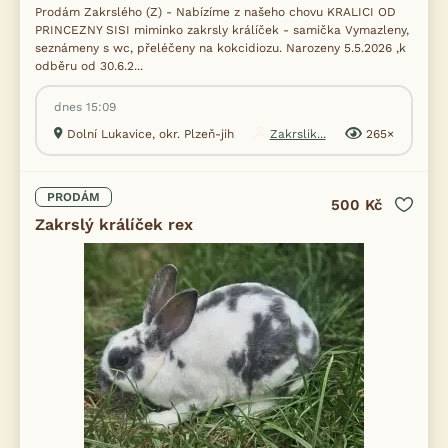
Prodám Zakrslého (Z) - Nabízíme z našeho chovu KRALICI OD
PRINCEZNY SISI miminko zakrsly králíček - samička Vymazleny,
seznámeny s wc, přeléčeny na kokcidiozu. Narozeny 5.5.2026 ,k
odběru od 30.6.2...
dnes 15:09
Dolní Lukavice, okr. Plzeň-jih
Zakrslik...
265×
PRODÁM
500 Kč
Zakrslý králíček rex