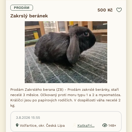
PRODÁM
500 Kč
Zakrslý beránek
Prodám Zakrslého berana (ZB) - Prodám zakrslé beránky, staří
necelé 3 měsíce. Očkovaný proti moru typu 1 a 2 a myxomatóza.
Králíčci jsou po papírových rodičích. V dospělosti váha necelé 2
kg.
3.8.2026 15:55
Volfartice, okr. Česká Lípa
KatkaFri...
148×