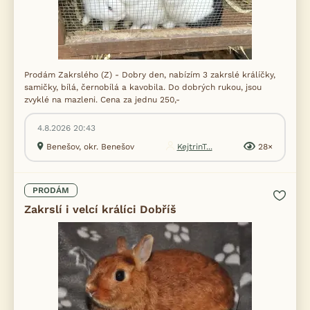
Prodám Zakrslého (Z) - Dobry den, nabízím 3 zakrslé králíčky,
samičky, bílá, černobílá a kavobila. Do dobrých rukou, jsou
zvyklé na mazleni. Cena za jednu 250,-
4.8.2026 20:43
Benešov, okr. Benešov
KejtrinT...
28×
PRODÁM
Zakrslí i velcí králíci Dobříš