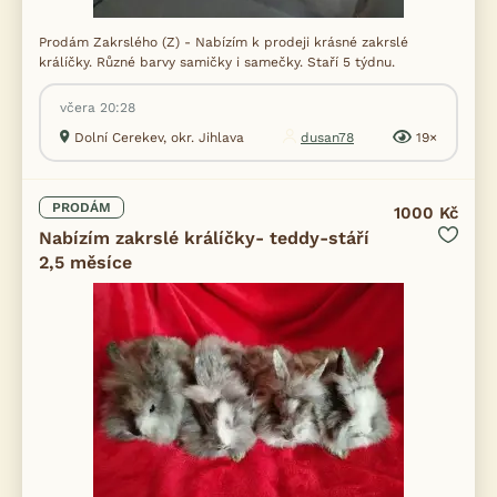
Prodám Zakrslého (Z) - Nabízím k prodeji krásné zakrslé
králíčky. Různé barvy samičky i samečky. Staří 5 týdnu.
včera 20:28
Dolní Cerekev, okr. Jihlava
dusan78
19×
PRODÁM
1000 Kč
Nabízím zakrslé králíčky- teddy-stáří
2,5 měsíce