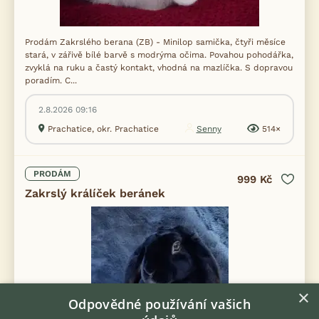
Prodám Zakrslého berana (ZB) - Minilop samička, čtyři měsíce
stará, v zářivě bílé barvě s modrýma očima. Povahou pohodářka,
zvyklá na ruku a častý kontakt, vhodná na mazlíčka. S dopravou
poradím. C...
2.8.2026 09:16
Prachatice, okr. Prachatice
Senny
514×
PRODÁM
999 Kč
Zakrslý králíček beránek
×
Odpovědné používání vašich