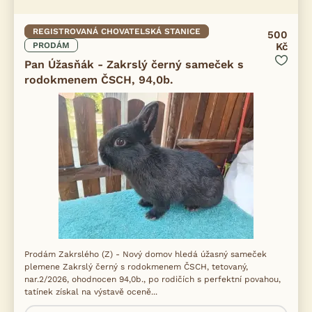
REGISTROVANÁ CHOVATELSKÁ STANICE
500
PRODÁM
Kč
Pan Úžasňák - Zakrslý černý sameček s
rodokmenem ČSCH, 94,0b.
Prodám Zakrslého (Z) - Nový domov hledá úžasný sameček
plemene Zakrslý černý s rodokmenem ČSCH, tetovaný,
nar.2/2026, ohodnocen 94,0b., po rodičích s perfektní povahou,
tatínek získal na výstavě oceně...