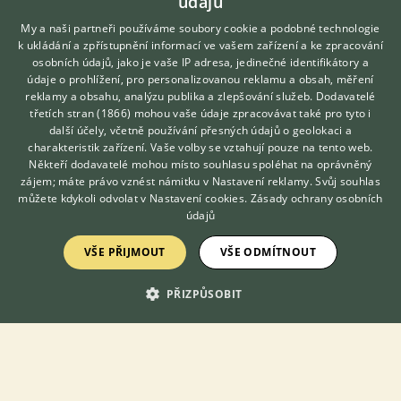
údajů
My a naši partneři používáme soubory cookie a podobné technologie
k ukládání a zpřístupnění informací ve vašem zařízení a ke zpracování
osobních údajů, jako je vaše IP adresa, jedinečné identifikátory a
údaje o prohlížení, pro personalizovanou reklamu a obsah, měření
reklamy a obsahu, analýzu publika a zlepšování služeb.
Dodavatelé
třetích stran (1866)
mohou vaše údaje zpracovávat také pro tyto i
Hledáte zvířecího kamaráda?
Prodám Zakrslého berana (ZB) - Zakrslé králíčky Rex.🐾🐰🐇
další účely, včetně používání přesných údajů o geolokaci a
Zdarma vám poradí
Králíčci jsou : -vhodným společníkem pro dospělé milovníky
charakteristik zařízení. Vaše volby se vztahují pouze na tento web.
VETERINÁŘ ONLINE
králíčků, ale i pro rodiny s dětmi. 🏡 👨‍👩‍👧💯 -přítulní, mazliví a
Někteří dodavatelé mohou místo souhlasu spoléhat na oprávněný
velmi do...
KONZULTOVAT S
zájem; máte právo vznést námitku v
Nastavení reklamy
. Svůj souhlas
VETERINÁŘEM
můžete kdykoli odvolat v
Nastavení cookies
.
Zásady ochrany osobních
1.8.2026 20:45
údajů
Strakonice, okr. Strakonice
natalia1...
105×
VŠE PŘIJMOUT
VŠE ODMÍTNOUT
PŘIZPŮSOBIT
PRODÁM
1600 Kč
Modrý bílopesikatý zakrslý králíček