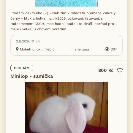
Prodám Zakrslého (Z) - Nabízím 2 mláďata plemene Zakrslý
černý - kluk a holka, nar.4/2026, očkovaní, tetovaní, s
rodokmenem ČSCH, moc hodní, budou to skvělí parťáci pro
malé i velké. S chovem poradím....
2.8.2026 11:54
Mohelno, okr. Třebíč
sheilaaa
30×
PRODÁM
800 Kč
Minilop - samička