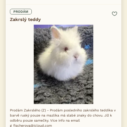
PRODÁM
Zakrslý teddy
Prodám Zakrslého (Z) - Prodám posledního zakrslého teddíka v
barvě ruský pouze na mazlíka má slabé znaky do chovu. Již k
odběru pouze samečky. Více info na email
g_fischerova@icloud.com