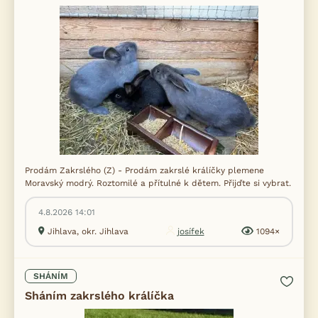
Prodám Zakrslého (Z) - Prodám zakrslé králíčky plemene
Moravský modrý. Roztomilé a přítulné k dětem. Přijďte si vybrat.
4.8.2026 14:01
Jihlava, okr. Jihlava
josífek
1094×
SHÁNÍM
Sháním zakrslého králíčka