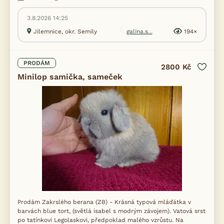
3.8.2026 14:25
Jilemnice, okr. Semily
galina.s...
194×
PRODÁM
2800 Kč
Minilop samička, sameček
Prodám Zakrslého berana (ZB) - Krásná typová mláďátka v
barvách blue tort, (světlá isabel s modrým závojem). Vatová srst
po tatínkovi Legolaskovi, předpoklad malého vzrůstu. Na