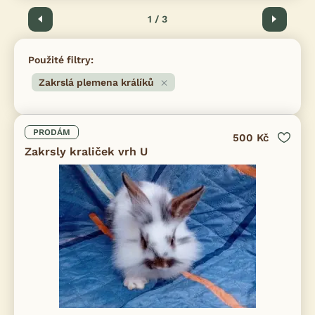
Předchozí
1 / 3
Další
Použité filtry:
Zakrslá plemena králíků
PRODÁM
500 Kč
Zakrsly kraliček vrh U