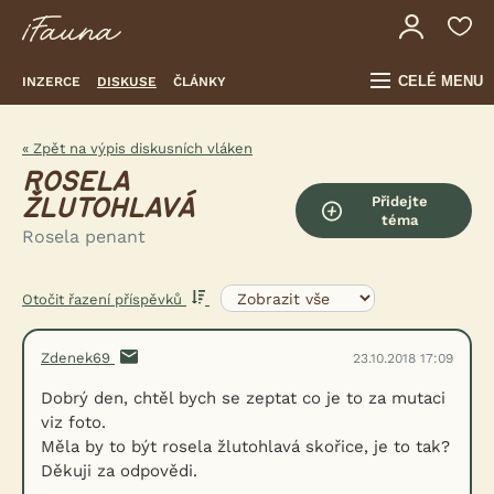
CELÉ MENU
INZERCE
DISKUSE
ČLÁNKY
« Zpět na výpis diskusních vláken
ROSELA
Přidejte
ŽLUTOHLAVÁ
téma
Rosela penant
Otočit řazení příspěvků
Zdenek69
23.10.2018 17:09
Dobrý den, chtěl bych se zeptat co je to za mutaci
viz foto.
Měla by to být rosela žlutohlavá skořice, je to tak?
Děkuji za odpovědi.