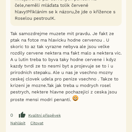
čele,neměli mláďata tolik červené
hlavy!Přikláním se k názoru,že jde o křížence s
Roselou pestrou!K.
Tak samozdrejme muzete mit pravdu. Je fakt ze
ptak na fotce ma hlavicku hodne cervenou . U
skoric to az tak vyrazne nebyva ale jsou velke
rozdily cervene nektera ma fakt malo a nektera vic.
A u lutin treba to byva taky hodne cervene i kdyz
kazdy tvrdi ze to nesmi byt a projevuje se to i u
prirodnich stepaku. Ale u nas je vsechno mozny
ceskej clovek udela pro penize vsechno . Takze to
krizeni je mozne.Tak jak treba u modrych rosel
pestrych, nektere hlavne pochazejici z ceska jsou
proste mensi modri penanti.
0
Kvalitní příspěvek
Nahlásit
Citovat