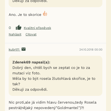
Děkuji za odpovědi.
Ano. Je to skorice
0
Kvalitní příspěvek
Nahlásit
Citovat
kubrt11
24.10.2018 00:00
Zdenek69 napsal(a):
Dobrý den, chtěl bych se zeptat co je to za
mutaci viz foto.
Měla by to být rosela žlutohlavá skořice, je to
tak?
Děkuji za odpovědi.
Nic proti,ale já vidím hlavu červenou,tedy Rosela
pestrá(nějaký nepovedený"Goldmantel")?!