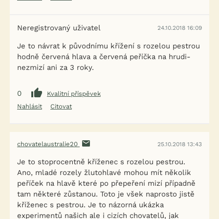
Neregistrovaný uživatel
24.10.2018 16:09
Je to návrat k původnímu křížení s rozelou pestrou
hodně červená hlava a červená peříčka na hrudi-
nezmizí ani za 3 roky.
0
Kvalitní příspěvek
Nahlásit
Citovat
chovatelaustralie20
25.10.2018 13:43
Je to stoprocentně kříženec s rozelou pestrou.
Ano, mladé rozely žlutohlavé mohou mít několik
peříček na hlavě které po přepeření mizí případně
tam některé zůstanou. Toto je všek naprosto jistě
kříženec s pestrou. Je to názorná ukázka
experimentů našich ale i cizích chovatelů, jak