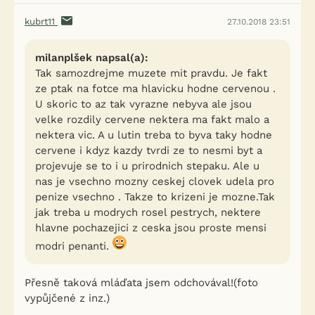
kubrt11
27.10.2018 23:51
milanplšek napsal(a):
Tak samozdrejme muzete mit pravdu. Je fakt
ze ptak na fotce ma hlavicku hodne cervenou .
U skoric to az tak vyrazne nebyva ale jsou
velke rozdily cervene nektera ma fakt malo a
nektera vic. A u lutin treba to byva taky hodne
cervene i kdyz kazdy tvrdi ze to nesmi byt a
projevuje se to i u prirodnich stepaku. Ale u
nas je vsechno mozny ceskej clovek udela pro
penize vsechno . Takze to krizeni je mozne.Tak
jak treba u modrych rosel pestrych, nektere
hlavne pochazejici z ceska jsou proste mensi
modri penanti.
Přesně taková mláďata jsem odchovával!(foto
vypůjčené z inz.)