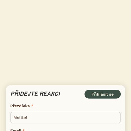
PŘIDEJTE REAKCI
Přihlásit se
Přezdívka
Email