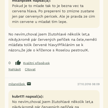
milanplšek napsal(a):
Pokud je to mlade tak to je bezna vec ta
cervena hlava. Po prepereni to zmizne zustane
jen par cervenych pericek. Ale je pravda ze cim
min cervene u mladat tim lepe.
No nevím,choval jsem žlutohlavé několik let,a
nikdy,kromě pár červených peříček na čele,neměli
mláďata tolik červené hlavy!Přikláním se k
názoru,že jde o křížence s Roselou pestrou!K.
0
Kvalitní příspěvek
Nahlásit
Citovat
milanplšek
27.10.2018 08:09
kubrt11 napsal(a):
No nevím,choval jsem žlutohlavé několik let,a
nikdy,kromě pár červených peříček na