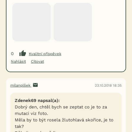
0
Kvalitní příspěvek
Nahlásit
Citovat
milanplšek
23.10.2018 18:35
Zdenek69 napsal(a):
Dobrý den, chtěl bych se zeptat co je to za
mutaci viz foto.
Měla by to být rosela žlutohlavá skořice, je to
tak?