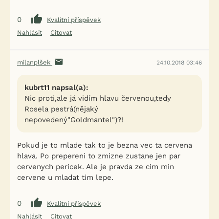
0
Kvalitní příspěvek
Nahlásit
Citovat
milanplšek
24.10.2018 03:46
kubrt11 napsal(a):
Nic proti,ale já vidím hlavu červenou,tedy
Rosela pestrá(nějaký
nepovedený"Goldmantel")?!
Pokud je to mlade tak to je bezna vec ta cervena
hlava. Po prepereni to zmizne zustane jen par
cervenych pericek. Ale je pravda ze cim min
cervene u mladat tim lepe.
0
Kvalitní příspěvek
Nahlásit
Citovat