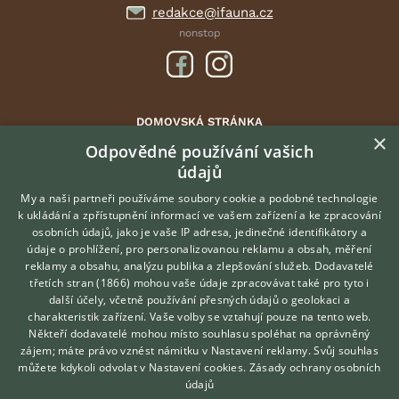
redakce@ifauna.cz
nonstop
DOMOVSKÁ STRÁNKA
×
INZERCE
Odpovědné používání vašich
údajů
DISKUSE
ČLÁNKY
My a naši partneři používáme soubory cookie a podobné technologie
k ukládání a zpřístupnění informací ve vašem zařízení a ke zpracování
ATLAS
osobních údajů, jako je vaše IP adresa, jedinečné identifikátory a
údaje o prohlížení, pro personalizovanou reklamu a obsah, měření
O nás
reklamy a obsahu, analýzu publika a zlepšování služeb.
Dodavatelé
třetích stran (1866)
mohou vaše údaje zpracovávat také pro tyto i
Kontakt
Hledáte zvířecího kamaráda?
další účely, včetně používání přesných údajů o geolokaci a
Zdarma vám poradí
Možnosti zvýraznění inzerátů
charakteristik zařízení. Vaše volby se vztahují pouze na tento web.
VETERINÁŘ ONLINE
Podmínky užití
Někteří dodavatelé mohou místo souhlasu spoléhat na oprávněný
KONZULTOVAT S
zájem; máte právo vznést námitku v
Nastavení reklamy
. Svůj souhlas
Zpracování osobních údajů
VETERINÁŘEM
můžete kdykoli odvolat v
Nastavení cookies
.
Zásady ochrany osobních
údajů