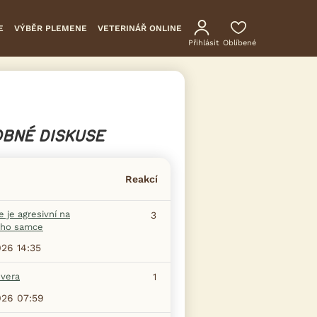
E
VÝBĚR PLEMENE
VETERINÁŘ ONLINE
Přihlásit
Oblíbené
BNÉ DISKUSE
Reakcí
 je agresivní na
3
ho samce
026 14:35
evera
1
026 07:59