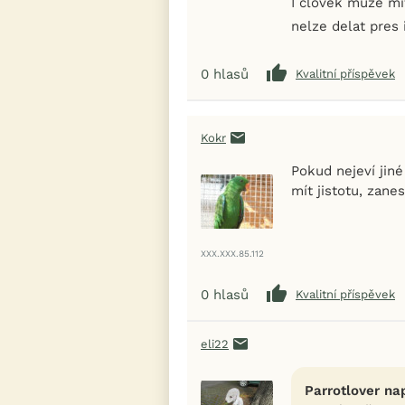
I clovek muze mit
nelze delat pres 
0
hlasů
Kvalitní příspěvek
Kokr
Pokud nejeví jiné
mít jistotu, zanes
XXX.XXX.85.112
0
hlasů
Kvalitní příspěvek
eli22
Parrotlover na