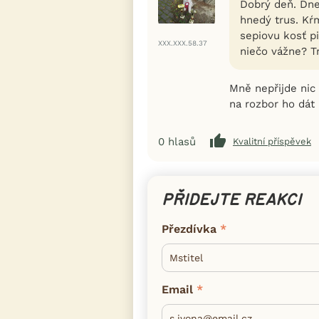
Dobrý deň. Dne
hnedý trus. Kŕ
sepiovu kosť p
XXX.XXX.58.37
niečo vážne? Tr
Mně nepřijde nic 
na rozbor ho dát
0
hlasů
Kvalitní příspěvek
PŘIDEJTE REAKCI
Přezdívka
Email