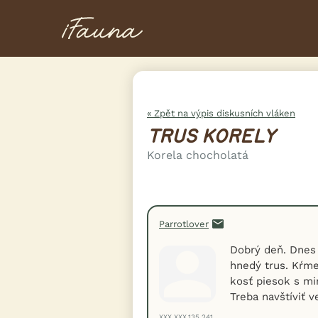
« Zpět na výpis diskusních vláken
TRUS KORELY
Korela chocholatá
Parrotlover
Dobrý deň. Dnes
hnedý trus. Kŕme
kosť piesok s mi
Treba navštíviť v
XXX.XXX.135.241