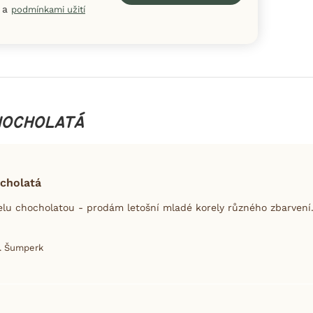
a
podmínkami užití
HOCHOLATÁ
ocholatá
lu chocholatou - prodám letošní mladé korely různého zbarvení
r. Šumperk