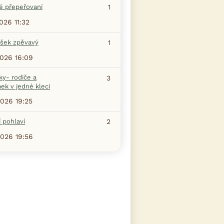
é přepeřovaní
1
2026 11:32
šek zpěvavý
1
2026 16:09
ky- rodiče a
3
ek v jedné kleci
2026 19:25
 pohlaví
2
2026 19:56