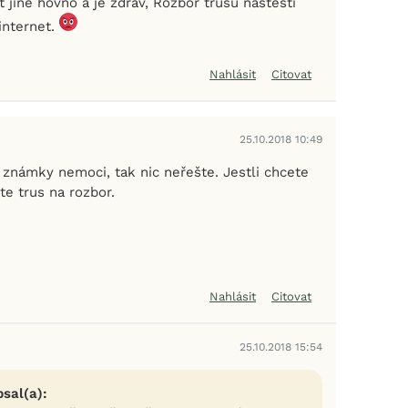
 jine hovno a je zdrav, Rozbor trusu nastesti
internet.
Nahlásit
Citovat
25.10.2018 10:49
 známky nemoci, tak nic neřešte. Jestli chcete
te trus na rozbor.
Nahlásit
Citovat
25.10.2018 15:54
psal(a):