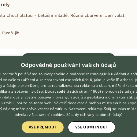
rely
lu chocholatou - Letošní mladé. Různé zbarvení. Jen volat.
. Plzeň-jih
Zobrazit více inzerátů
Odpovědné používání vašich údajů
i partneři používáme soubory cookie a podobné technologie k ukládání a zpř
í ve vašem zařízení a ke zpracování osobních údajů, jako je vaše IP adresa, 
ory a údaje o prohlížení, pro personalizovanou reklamu a obsah, měření rekla
lika a zlepšování služeb.
Dodavatelé třetích stran (1866)
mohou vaše údaje 
DOMOVSKÁ STRÁNKA
O nás
o i další účely, včetně používání přesných údajů o geolokaci a charakteristik z
e vztahují pouze na tento web. Někteří dodavatelé mohou místo souhlasu spo
INZERCE
Kontakt
ý zájem; máte právo vznést námitku v
Nastavení reklamy
. Svůj souhlas může
DISKUSE
Možnosti zvýraznění inzerátů
odvolat v
Nastavení cookies
.
Zásady ochrany osobních údajů
ČLÁNKY
Podmínky užití
VŠE PŘIJMOUT
VŠE ODMÍTNOUT
ATLAS
Zpracování osobních údajů