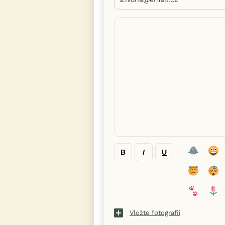
B
I
U
Vložte fotografii