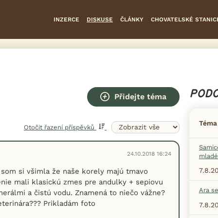
INZERCE
DISKUSE
ČLÁNKY
CHOVATELSKÉ STANIC
PODO
Přidejte téma
Téma
Otočit řazení příspěvků
Samice
24.10.2018 16:24
mladé
7.8.2
 som si všimla že naše korely majú tmavo
nie mali klasickú zmes pre andulky + sepiovu
Ara s
nerálmi a čistú vodu. Znamená to niečo vážne?
eterinára??? Prikladám foto
7.8.2