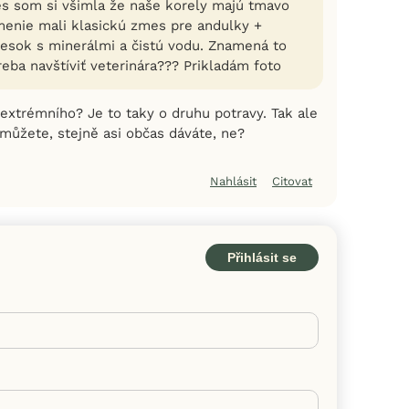
s som si všimla že naše korely majú tmavo
menie mali klasickú zmes pre andulky +
iesok s minerálmi a čistú vodu. Znamená to
eba navštíviť veterinára??? Prikladám foto
extrémního? Je to taky o druhu potravy. Tak ale
 můžete, stejně asi občas dáváte, ne?
Nahlásit
Citovat
Přihlásit se