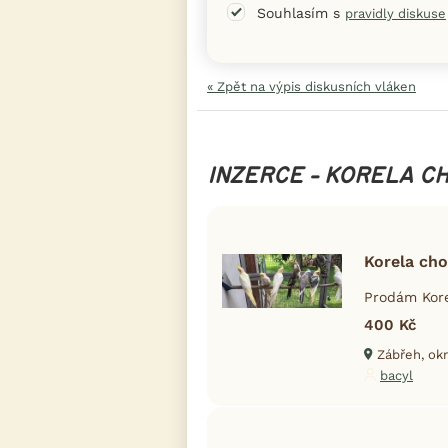
Souhlasím s
pravidly diskuse
« Zpět na výpis diskusních vláken
INZERCE - KORELA C
Korela ch
Prodám Kore
400 Kč
Zábřeh, ok
bacyl