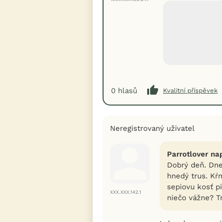
0
hlasů
Kvalitní příspěvek
Neregistrovaný uživatel
Parrotlover na
Dobrý deň. Dne
hnedý trus. Kŕ
sepiovu kosť p
XXX.XXX.142.1
niečo vážne? Tr