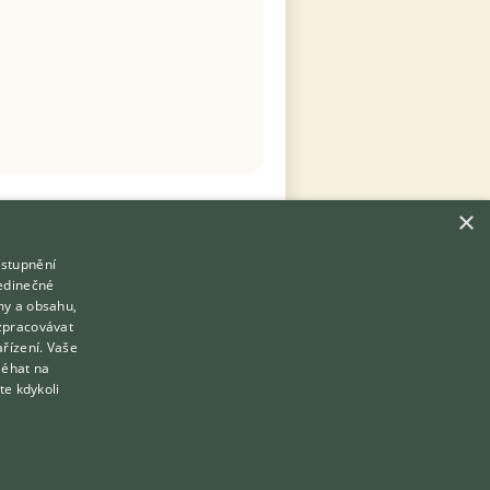
×
ístupnění
Hledáte zvířecího kamaráda?
jedinečné
Zdarma vám poradí
my a obsahu,
VETERINÁŘ ONLINE
zpracovávat
Přihlášení
ařízení. Vaše
KONZULTOVAT S VETERINÁŘEM
léhat na
Registrace
te kdykoli