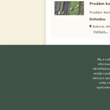
Prodám ko
Prodám Kore
Dohodou
Buková, okr
maria.le...
My a naš
informac
identifikát
analýzu pub
také pro tyt
KONTAKT DO REDAKCE
volby s
WEBU
oprávněn
redakce@ifauna.cz
nonstop