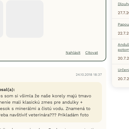
Dlouh
27.7.
Papou
22.7.
Andul
potom
Nahlásit
Citovat
20.7.
Určení
24.10.2018 18:37
20.7.
psal(a):
s som si všimla že naše korely majú tmavo
menie mali klasickú zmes pre andulky +
iesok s minerálmi a čistú vodu. Znamená to
eba navštíviť veterinára??? Prikladám foto