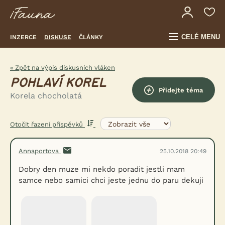
CELÉ MENU
INZERCE
DISKUSE
ČLÁNKY
« Zpět na výpis diskusních vláken
POHLAVÍ KOREL
Přidejte téma
Korela chocholatá
Otočit řazení příspěvků
Annaportova
25.10.2018 20:49
Dobry den muze mi nekdo poradit jestli mam
samce nebo samici chci jeste jednu do paru dekuji