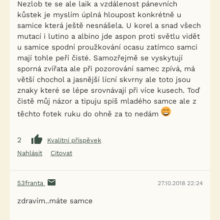
Nezlob te se ale laik a vzdálenost pánevních
kůstek je myslím úplná hloupost konkrétně u
samice která ještě nesnášela. U korel a snad všech
mutací i lutino a albino jde aspon proti světlu vidět
u samice spodní proužkování ocasu zatímco samci
mají tohle peří čisté. Samozřejmě se vyskytují
sporná zvířata ale při pozorování samec zpívá, má
větší chochol a jasnější lícní skvrny ale toto jsou
znaky které se lépe srovnávají při více kusech. Toď
čistě můj názor a tipuju spíš mladého samce ale z
těchto fotek ruku do ohně za to nedám
2
Kvalitní příspěvek
Nahlásit
Citovat
53franta
27.10.2018 22:24
zdravím..máte samce