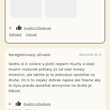
0
Kvalitní příspěvek
Nahlásit
Citovat
Neregistrovaný uživatel
26.10.2018 04:13
Sednu si k voliere a jestli nejsem hluchy a slepi
musim rozeznat pohlavy jiz od stari korely
4mesicni, ale takhle je to jednodusi spolehat na
druhe. On ti to nejaky dobrak napise ale hlavne aby
to byla pravda spolehat anonymne na druhe je
blbost.
4
Kvalitní příspěvek