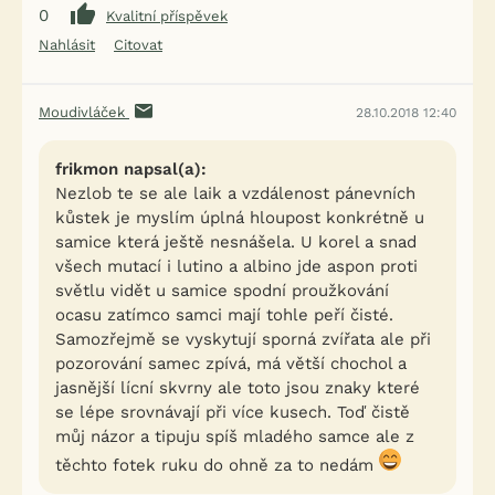
0
Kvalitní příspěvek
Nahlásit
Citovat
Moudivláček
28.10.2018 12:40
frikmon napsal(a):
Nezlob te se ale laik a vzdálenost pánevních
kůstek je myslím úplná hloupost konkrétně u
samice která ještě nesnášela. U korel a snad
všech mutací i lutino a albino jde aspon proti
světlu vidět u samice spodní proužkování
ocasu zatímco samci mají tohle peří čisté.
Samozřejmě se vyskytují sporná zvířata ale při
pozorování samec zpívá, má větší chochol a
jasnější lícní skvrny ale toto jsou znaky které
se lépe srovnávají při více kusech. Toď čistě
můj názor a tipuju spíš mladého samce ale z
těchto fotek ruku do ohně za to nedám