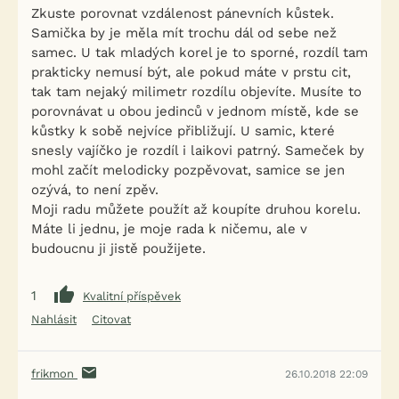
Zkuste porovnat vzdálenost pánevních kůstek.
Samička by je měla mít trochu dál od sebe než
samec. U tak mladých korel je to sporné, rozdíl tam
prakticky nemusí být, ale pokud máte v prstu cit,
tak tam nejaký milimetr rozdílu objevíte. Musíte to
porovnávat u obou jedinců v jednom místě, kde se
kůstky k sobě nejvíce přibližují. U samic, které
snesly vajíčko je rozdíl i laikovi patrný. Sameček by
mohl začít melodicky pozpěvovat, samice se jen
ozývá, to není zpěv.
Moji radu můžete použít až koupíte druhou korelu.
Máte li jednu, je moje rada k ničemu, ale v
budoucnu ji jistě použijete.
1
Kvalitní příspěvek
Nahlásit
Citovat
frikmon
26.10.2018 22:09