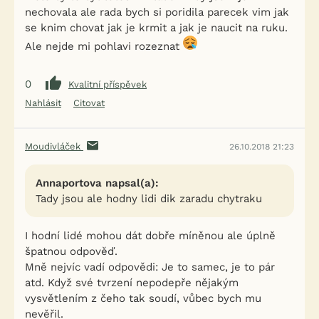
nechovala ale rada bych si poridila parecek vim jak
se knim chovat jak je krmit a jak je naucit na ruku.
Ale nejde mi pohlavi rozeznat
0
Kvalitní příspěvek
Nahlásit
Citovat
Moudivláček
26.10.2018 21:23
Annaportova napsal(a):
Tady jsou ale hodny lidi dik zaradu chytraku
I hodní lidé mohou dát dobře míněnou ale úplně
špatnou odpověď.
Mně nejvíc vadí odpovědi: Je to samec, je to pár
atd. Když své tvrzení nepodepře nějakým
vysvětlením z čeho tak soudí, vůbec bych mu
nevěřil.