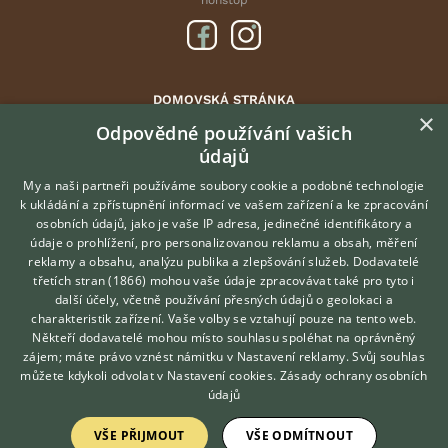
nonstop
DOMOVSKÁ STRÁNKA
×
INZERCE
Odpovědné používání vašich
údajů
DISKUSE
ČLÁNKY
My a naši partneři používáme soubory cookie a podobné technologie
k ukládání a zpřístupnění informací ve vašem zařízení a ke zpracování
ATLAS
osobních údajů, jako je vaše IP adresa, jedinečné identifikátory a
údaje o prohlížení, pro personalizovanou reklamu a obsah, měření
O nás
reklamy a obsahu, analýzu publika a zlepšování služeb.
Dodavatelé
třetích stran (1866)
mohou vaše údaje zpracovávat také pro tyto i
Kontakt
Hledáte zvířecího kamaráda?
další účely, včetně používání přesných údajů o geolokaci a
Zdarma vám poradí
Možnosti zvýraznění inzerátů
charakteristik zařízení. Vaše volby se vztahují pouze na tento web.
VETERINÁŘ ONLINE
Podmínky užití
Někteří dodavatelé mohou místo souhlasu spoléhat na oprávněný
KONZULTOVAT S
zájem; máte právo vznést námitku v
Nastavení reklamy
. Svůj souhlas
Zpracování osobních údajů
VETERINÁŘEM
můžete kdykoli odvolat v
Nastavení cookies
.
Zásady ochrany osobních
údajů
Přihlášení
VŠE PŘIJMOUT
VŠE ODMÍTNOUT
Registrace