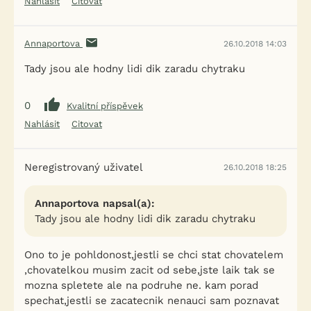
Nahlásit
Citovat
Annaportova
26.10.2018 14:03
Tady jsou ale hodny lidi dik zaradu chytraku
0
Kvalitní příspěvek
Nahlásit
Citovat
Neregistrovaný uživatel
26.10.2018 18:25
Annaportova napsal(a):
Tady jsou ale hodny lidi dik zaradu chytraku
Ono to je pohldonost,jestli se chci stat chovatelem
,chovatelkou musim zacit od sebe,jste laik tak se
mozna spletete ale na podruhe ne. kam porad
spechat,jestli se zacatecnik nenauci sam poznavat