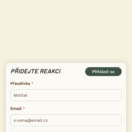
PŘIDEJTE REAKCI
Přihlásit se
Přezdívka
Email