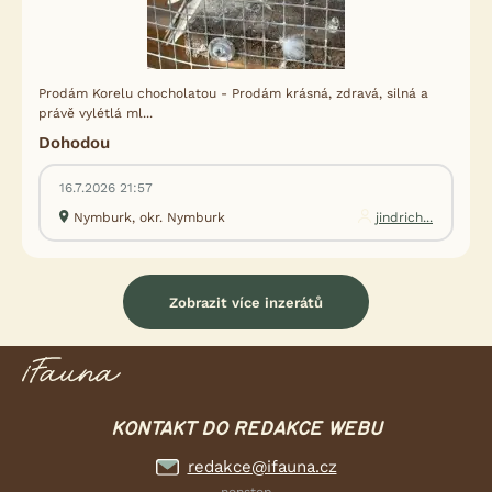
Prodám Korelu chocholatou - Prodám krásná, zdravá, silná a
právě vylétlá ml...
Dohodou
16.7.2026 21:57
Nymburk, okr. Nymburk
jindrich...
Zobrazit více inzerátů
KONTAKT DO REDAKCE WEBU
redakce@ifauna.cz