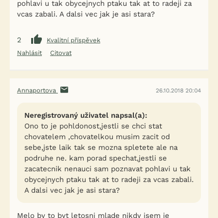
pohlavi u tak obycejnych ptaku tak at to radeji za
vcas zabali. A dalsi vec jak je asi stara?
2
Kvalitní příspěvek
Nahlásit
Citovat
Annaportova
26.10.2018 20:04
Neregistrovaný uživatel napsal(a):
Ono to je pohldonost,jestli se chci stat
chovatelem ,chovatelkou musim zacit od
sebe,jste laik tak se mozna spletete ale na
podruhe ne. kam porad spechat,jestli se
zacatecnik nenauci sam poznavat pohlavi u tak
obycejnych ptaku tak at to radeji za vcas zabali.
A dalsi vec jak je asi stara?
Melo by to byt letosni mlade nikdy jsem je