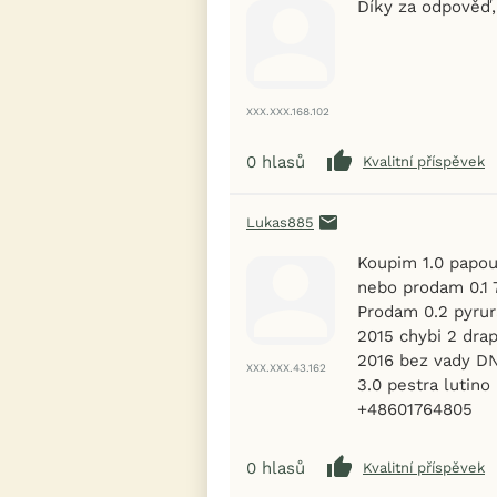
Díky za odpověď,
XXX.XXX.168.102
0
hlasů
Kvalitní příspěvek
Lukas885
Koupim 1.0 papou
nebo prodam 0.1 7
Prodam 0.2 pyrur
2015 chybi 2 dra
2016 bez vady D
XXX.XXX.43.162
3.0 pestra lutino 
+48601764805
0
hlasů
Kvalitní příspěvek