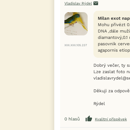
Vladislav Rýdel
Milan exot nap
Mohu přivézt 0.
DNA ,dále mužů
diamantový,0.1 
pasovnik cerve
XXX.XXX.105.237
agapornis etiop
Dobrý večer, ty 
Lze zaslat foto n
vladislavrydel@
Děkuji za odpově
Rýdel
0
hlasů
Kvalitní příspěvek