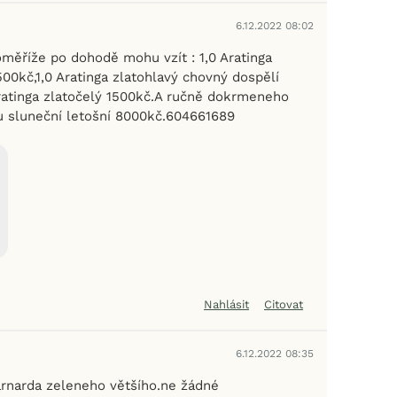
6.12.2022 08:02
měříže po dohodě mohu vzít : 1,0 Aratinga
00kč,1,0 Aratinga zlatohlavý chovný dospělí
ratinga zlatočelý 1500kč.A ručně dokrmeneho
u sluneční letošní 8000kč.604661689
Nahlásit
Citovat
6.12.2022 08:35
rnarda zeleneho většího.ne žádné