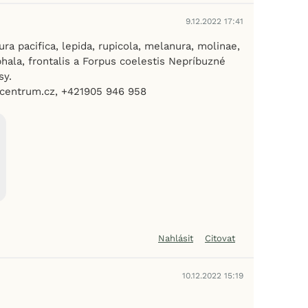
9.12.2022 17:41
ra pacifica, lepida, rupicola, melanura, molinae,
hala, frontalis a Forpus coelestis Nepríbuzné
sy.
@centrum.cz, +421905 946 958
Nahlásit
Citovat
10.12.2022 15:19