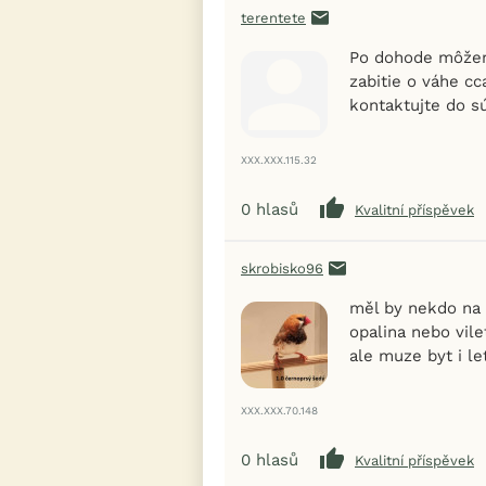
terentete
Po dohode môžem
zabitie o váhe c
kontaktujte do s
XXX.XXX.115.32
0
hlasů
Kvalitní příspěvek
skrobisko96
měl by nekdo na
opalina nebo vile
ale muze byt i le
XXX.XXX.70.148
0
hlasů
Kvalitní příspěvek