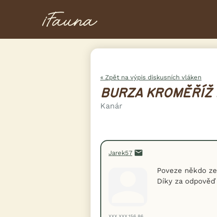
« Zpět na výpis diskusních vláken
BURZA KROMĚŘÍŽ 1
Kanár
Jarek57
Poveze někdo ze 
Díky za odpověď
XXX.XXX.156.86