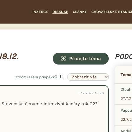
INZERCE
DISKUSE
ČLÁNKY
CHOVATELSKÉ STANIC
8.12.
PODO
Přidejte téma
Téma
Otočit řazení příspěvků
Dlouh
5.12.2022 18:28
27.7.
Slovenska červené intenzivní kanáry rok 22?
Papou
22.7.
Andul