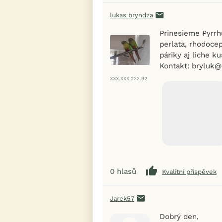
lukas bryndza
Prinesieme Pyrrhu
perlata, rhodocep
páriky aj liche ku
Kontakt: bryluk
XXX.XXX.233.92
0
hlasů
Kvalitní příspěvek
Jarek57
Dobrý den,