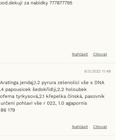
apod.dekuji za nabídky 777877795
Nahlásit
Citovat
6.12.2022 11:48
Aratinga jendaj,1.2 pyrura zelenolici vše s DNA
2.4 papousicek šedokřídlý,2.2 holoubek
eofema tyrkysová,2.1 křepelka čínská, pasovnik
rčení pohlaví vše r 022, 1.0 agapornis
286 179
Nahlásit
Citovat