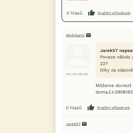
0
hlasů
Kvalitní příspěvek
dedokarol
Jarek57 napsal
Poveze někdo z
22?
Díky za odpov
XXX.XXX.160.193
Môžeme doviezť 
doma,č.t.0908183
0
hlasů
Kvalitní příspěvek
Jarek57