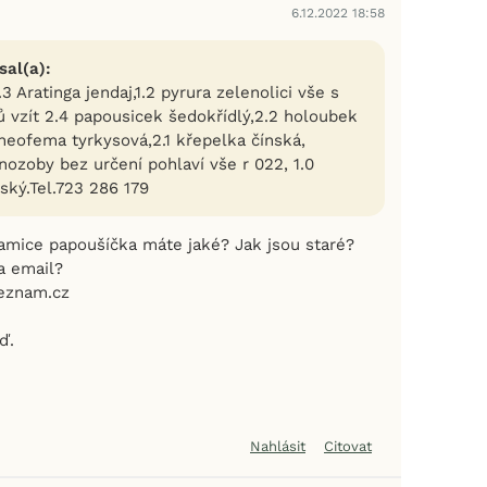
6.12.2022 18:58
sal(a):
3 Aratinga jendaj,1.2 pyrura zelenolici vše s
 vzít 2.4 papousicek šedokřídlý,2.2 holoubek
neofema tyrkysová,2.1 křepelka čínská,
nozoby bez určení pohlaví vše r 022, 1.0
ský.Tel.723 286 179
samice papoušíčka máte jaké? Jak jsou staré?
a email?
seznam.cz
ď.
Nahlásit
Citovat