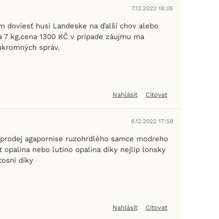
7.12.2022 18:05
 doviesť husi Landeske na ďalší chov alebo
ca 7 kg,cena 1300 KČ v prípade záujmu ma
úkromných správ.
Nahlásit
Citovat
8.12.2022 17:59
 prodej agapornise ruzohrdlého samce modreho
t opalina nebo lutino opalina diky nejlip lonsky
tosni díky
Nahlásit
Citovat