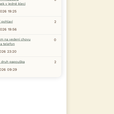
ek v jedné kleci
2026 19:25
 pohlaví
2
2026 19:56
am na vedení chovu
0
a telefon
2026 23:20
a druh papouška
2
2026 09:29