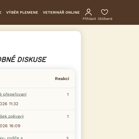
E
VÝBĚR PLEMENE
VETERINÁŘ ONLINE
Přihlásit
Oblíbené
BNÉ DISKUSE
Reakcí
é přepeřovaní
1
2026 11:32
šek zpěvavý
1
2026 16:09
ky- rodiče a
3