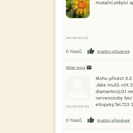
mutační,stěpici 
XXX.XXX.92.233
0
hlasů
Kvalitní příspěvek
Milan exot
Mohu přivézt 0.3 
,dále mužů vzít 
diamantový,0.1 n
cervenozoby bez u
etiopský.Tel.723 
XXX.XXX.232.182
0
hlasů
Kvalitní příspěvek