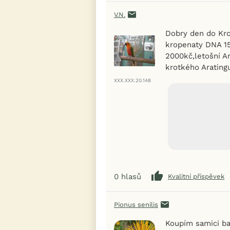
V.N.
Dobry den do Kro
kropenaty DNA 15
2000kč,letošní A
krotkého Arating
XXX.XXX.20.148
0
hlasů
Kvalitní příspěvek
Pionus senilis
Koupím samici ba