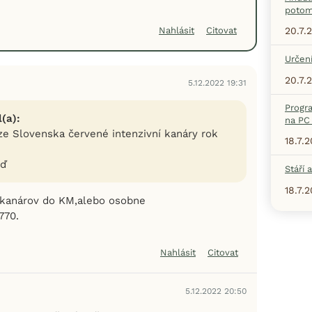
potom
20.7.
Nahlásit
Citovat
Určení
20.7.
5.12.2022 19:31
Progr
(a):
na PC 
e Slovenska červené intenzivní kanáry rok
18.7.
ěď
Stáří 
18.7.
kanárov do KM,alebo osobne
770.
Nahlásit
Citovat
5.12.2022 20:50