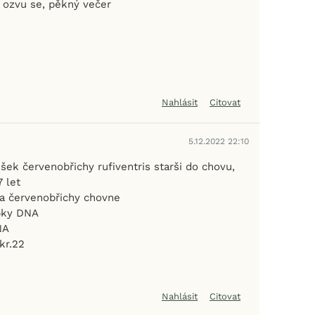
 ozvu se, pěkný večer
Nahlásit
Citovat
5.12.2022 22:10
šek červenobřichy rufiventris starši do chovu,
 let
a červenobřichy chovne
pky DNA
NA
kr.22
Nahlásit
Citovat