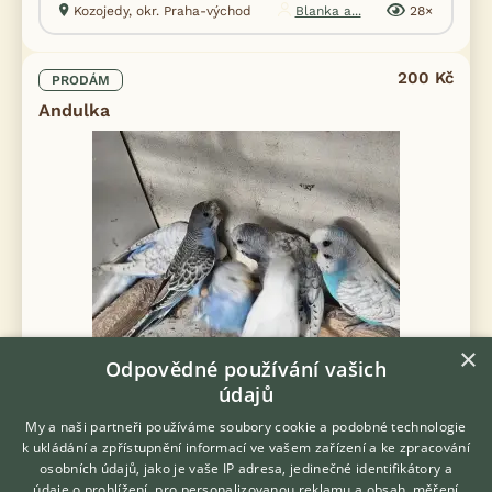
Kozojedy, okr. Praha-východ
Blanka a...
28×
200 Kč
PRODÁM
Andulka
×
Odpovědné používání vašich
Prodám Andulku vlnkovanou - Prodám andulky. Mláďata I starší.
údajů
Mohu přivézt do Prahy nebo Benešova u Prahy
My a naši partneři používáme soubory cookie a podobné technologie
k ukládání a zpřístupnění informací ve vašem zařízení a ke zpracování
včera 09:43
osobních údajů, jako je vaše IP adresa, jedinečné identifikátory a
Poříčí nad Sázavou, okr. Benešov
sartep
22×
údaje o prohlížení, pro personalizovanou reklamu a obsah, měření