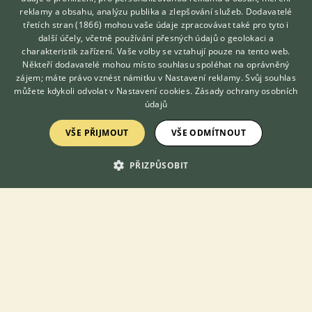
reklamy a obsahu, analýzu publika a zlepšování služeb.
Dodavatelé
třetích stran (1866)
mohou vaše údaje zpracovávat také pro tyto i
Hledáte zvířecího kamaráda?
další účely, včetně používání přesných údajů o geolokaci a
Zdarma vám poradí
charakteristik zařízení. Vaše volby se vztahují pouze na tento web.
VETERINÁŘ ONLINE
Zobrazit více inzerátů (156)
Někteří dodavatelé mohou místo souhlasu spoléhat na oprávněný
KONZULTOVAT S
zájem; máte právo vznést námitku v
Nastavení reklamy
. Svůj souhlas
VETERINÁŘEM
můžete kdykoli odvolat v
Nastavení cookies
.
Zásady ochrany osobních
DISKUSE O ANDULCE VLNKOVANÉ
údajů
VŠE PŘIJMOUT
VŠE ODMÍTNOUT
Téma
PŘIZPŮSOBIT
Ivermectin
25.12.2021 21:13
24
reakcí
Andulka TCB?
7.4.2020 11:48
15
reakcí
Andulka vydává divné zvuky
16.11.2018 15:43
3
reakcí