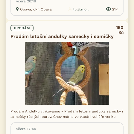
včera 20:16
Opava, okr. Opava
luigi.mo...
21×
150
PRODÁM
Kč
Prodám letošní andulky samečky i samičky
Prodám Andulku vlnkovanou - Prodám letošní andulky samičky i
samečky různých barev. Chov máme ve vlastní voliéře venku.
včera 17:44