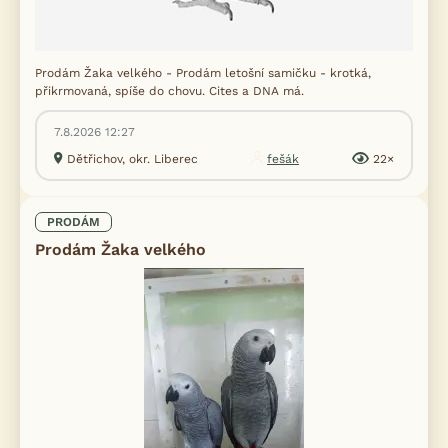
Prodám Žaka velkého - Prodám letošní samičku - krotká,
přikrmovaná, spíše do chovu. Cites a DNA má.
7.8.2026 12:27
Dětřichov, okr. Liberec
fešák
22×
PRODÁM
Prodám Žaka velkého