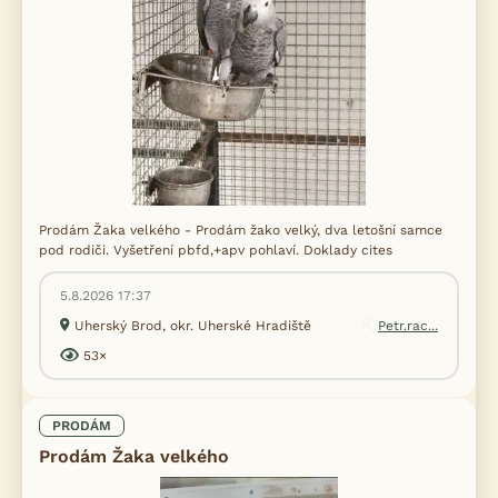
Prodám Žaka velkého - Prodám žako velký, dva letošní samce
pod rodiči. Vyšetření pbfd,+apv pohlaví. Doklady cites
5.8.2026 17:37
Uherský Brod, okr. Uherské Hradiště
Petr.rac...
53×
PRODÁM
Prodám Žaka velkého