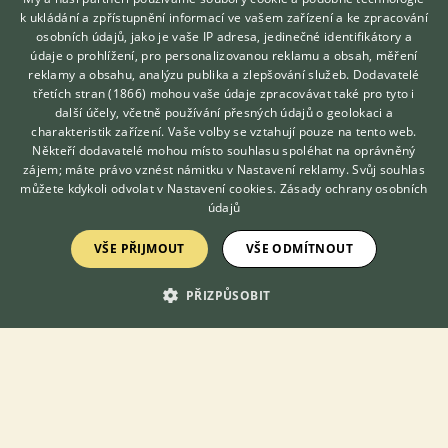
24.5.2020 18:15
9
reakcí
k ukládání a zpřístupnění informací ve vašem zařízení a ke zpracování
osobních údajů, jako je vaše IP adresa, jedinečné identifikátory a
Vlhkost vzduchu vo voliere
údaje o prohlížení, pro personalizovanou reklamu a obsah, měření
reklamy a obsahu, analýzu publika a zlepšování služeb.
Dodavatelé
4.11.2021 19:20
6
reakcí
třetích stran (1866)
mohou vaše údaje zpracovávat také pro tyto i
Hledáte zvířecího kamaráda?
další účely, včetně používání přesných údajů o geolokaci a
Zdarma vám poradí
Nutribird a19
charakteristik zařízení. Vaše volby se vztahují pouze na tento web.
VETERINÁŘ ONLINE
Někteří dodavatelé mohou místo souhlasu spoléhat na oprávněný
14.12.2020 11:21
0
reakcí
KONZULTOVAT S
zájem; máte právo vznést námitku v
Nastavení reklamy
. Svůj souhlas
VETERINÁŘEM
můžete kdykoli odvolat v
Nastavení cookies
.
Zásady ochrany osobních
údajů
Zobrazit více diskusí
VŠE PŘIJMOUT
VŠE ODMÍTNOUT
PŘIZPŮSOBIT
KONTAKT DO REDAKCE WEBU
redakce@ifauna.cz
nonstop