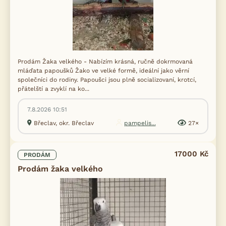
Prodám Žaka velkého - Nabízím krásná, ručně dokrmovaná
mláďata papoušků Žako ve velké formě, ideální jako věrní
společníci do rodiny. Papoušci jsou plně socializovaní, krotcí,
přátelští a zvyklí na ko...
7.8.2026 10:51
Břeclav, okr. Břeclav
pampelis...
27×
17000 Kč
PRODÁM
Prodám žaka velkého