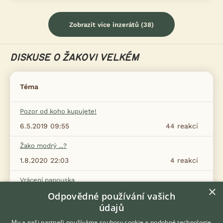
Zobrazit více inzerátů (38)
DISKUSE O ŽAKOVI VELKÉM
Téma
Pozor od koho kupujete!
6.5.2019 09:55
44
reakcí
Žako modrý ...?
1.8.2020 22:03
4
reakcí
Vrácení papouska
×
Odpovědné používání vašich
31.10.2022 21:40
28
reakcí
údajů
Žako sestavením páru
My a naši partneři používáme soubory cookie a podobné technologie