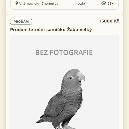
Vilémov, okr. Chomutov
olda1
29×
15000 Kč
PRODÁM
Prodám letošní samičku Žako velký