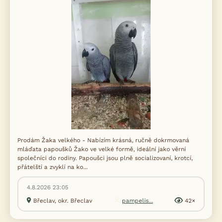
Prodám Žaka velkého - Nabízím krásná, ručně dokrmovaná
mláďata papoušků Žako ve velké formě, ideální jako věrní
společníci do rodiny. Papoušci jsou plně socializovaní, krotcí,
přátelští a zvyklí na ko...
4.8.2026 23:05
Břeclav, okr. Břeclav
pampelis...
42×