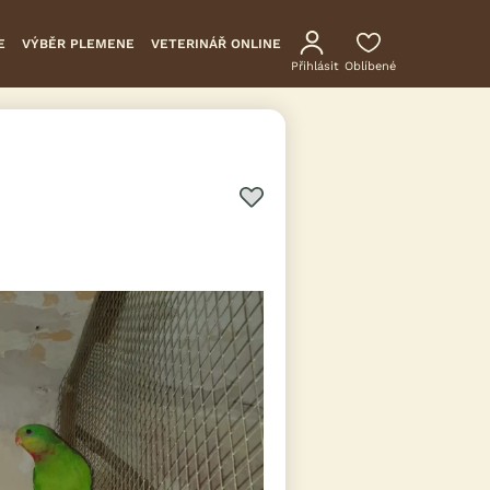
E
VÝBĚR PLEMENE
VETERINÁŘ ONLINE
Přihlásit
Oblíbené