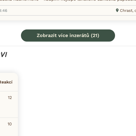
8:46
Chrast, 
Zobrazit více inzerátů (21)
VI
Reakcí
12
10