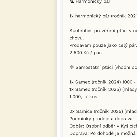
🦜 Harmonický pár
​1x harmonický pár (ročník 2021
​Spolehliví, prověření ptáci v 
chovu.
​Prodávám pouze jako celý pár.
​2 500 Kč / pár.
​🦅 Samostatní ptáci (vhodní d
​1x Samec (ročník 2024) 1000,-
​1x Samec (ročník 2025) (mlad
1.000,- / kus
​2x Samice (ročník 2025) (mlad
​Podmínky prodeje a doprava:
​Odběr: Osobní odběr v Kyšicíc
​Doprava: Po dohodě je možná