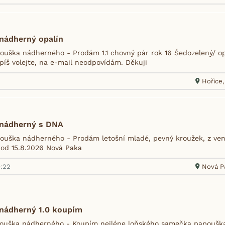
nádherný opalín
uška nádherného - Prodám 1.1 chovný pár rok 16 Šedozelený/ op
píš volejte, na e-mail neodpovídám. Děkuji
Hořice, 
nádherný s DNA
uška nádherného - Prodám letošní mladé, pevný kroužek, z venko
od 15.8.2026 Nová Paka
9:22
Nová Pa
nádherný 1.0 koupím
ouška nádherného - Koupím nejlépe loňského samečka papoušk