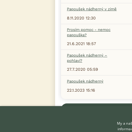
Papoušek nádherný v zimě
8.11.2020 12:30
Prosím pomoc - nemoc
papouška?
21.6.2021 18:57
Papoušek nádherný –
pohlaví?
27.7.2020 05:59
Papoušek nádherný
22.1.2023 15:16
Zobrazit více diskusí
My a naš
informac