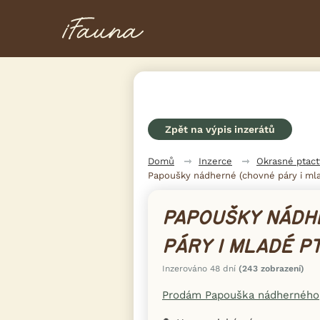
Zpět na výpis inzerátů
Domů
Inzerce
Okrasné ptac
Papoušky nádherné (chovné páry i mla
PAPOUŠKY NÁDH
PÁRY I MLADÉ P
Inzerováno 48 dní
(243 zobrazení)
Prodám Papouška nádherného