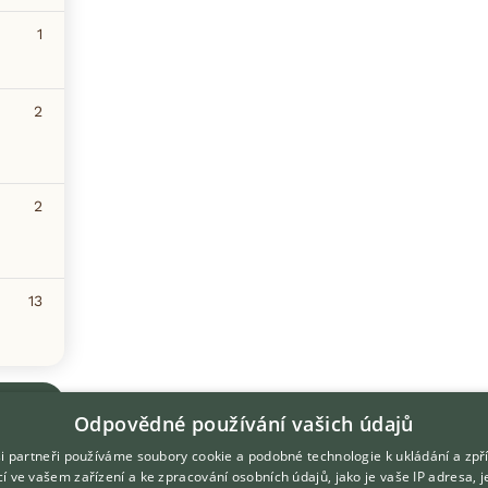
1
2
2
13
Odpovědné používání vašich údajů
i partneři používáme soubory cookie a podobné technologie k ukládání a zpř
í ve vašem zařízení a ke zpracování osobních údajů, jako je vaše IP adresa, 