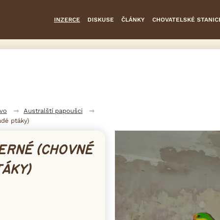
INZERCE
DISKUSE
ČLÁNKY
CHOVATELSKÉ STANIC
tvo
Australští papoušci
dé ptáky)
ERNÉ (CHOVNÉ
TÁKY)