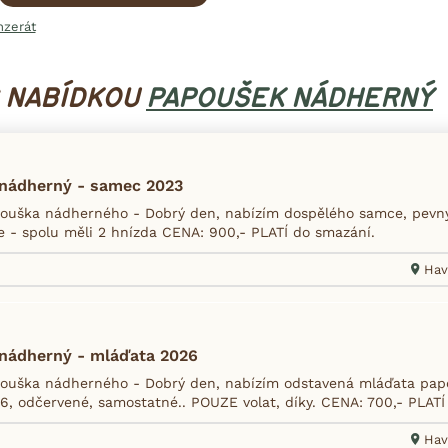
nzerát
S NABÍDKOU
PAPOUŠEK NÁDHERNÝ
nádherný - samec 2023
uška nádherného - Dobrý den, nabízím dospělého samce, pevný
e - spolu měli 2 hnízda CENA: 900,- PLATÍ do smazání.
Hav
nádherný - mláďata 2026
ouška nádherného - Dobrý den, nabízím odstavená mláďata pap
6, odčervené, samostatné.. POUZE volat, díky. CENA: 700,- PLATÍ
Hav