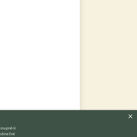
×
ístupnění
Hledáte zvířecího kamaráda?
jedinečné
Zdarma vám poradí