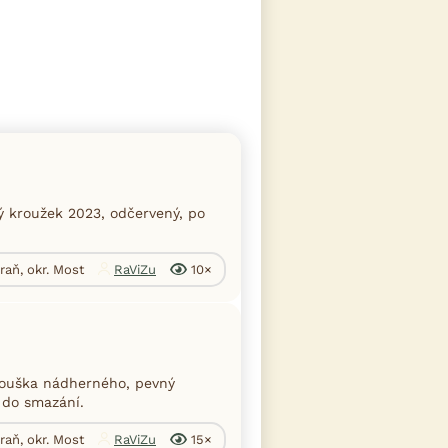
 kroužek 2023, odčervený, po
raň, okr. Most
RaViZu
10×
ouška nádherného, pevný
 do smazání.
raň, okr. Most
RaViZu
15×