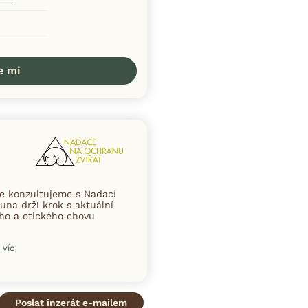
e mi
ce konzultujeme s Nadací
una drží krok s aktuální
ního a etického chovu
 víc
Poslat inzerát e-mailem