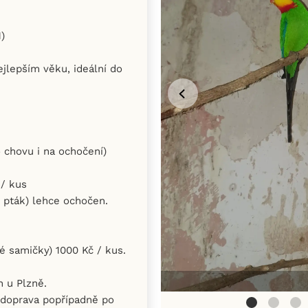
)
nejlepším věku, ideální do
o chovu i na ochočení)
 / kus
ý pták) lehce ochočen.
é samičky) 1000 Kč / kus.
h u Plzně.
 doprava popřípadně po