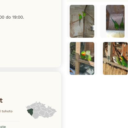
00 do 19:00.
t
od tohoto
aste