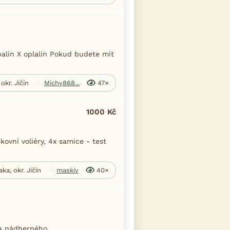
alín X oplalín Pokud budete mít
okr. Jičín
Michy868...
47×
1000 Kč
vní voliéry, 4x samice - test
ka, okr. Jičín
maskiv
40×
a nádherného