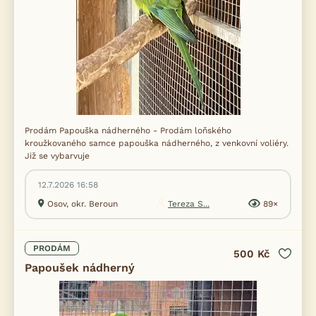
Prodám Papouška nádherného - Prodám loňského
kroužkovaného samce papouška nádherného, z venkovní voliéry.
Již se vybarvuje
12.7.2026 16:58
Osov, okr. Beroun
Tereza S...
89×
PRODÁM
500 Kč
Papoušek nádherný