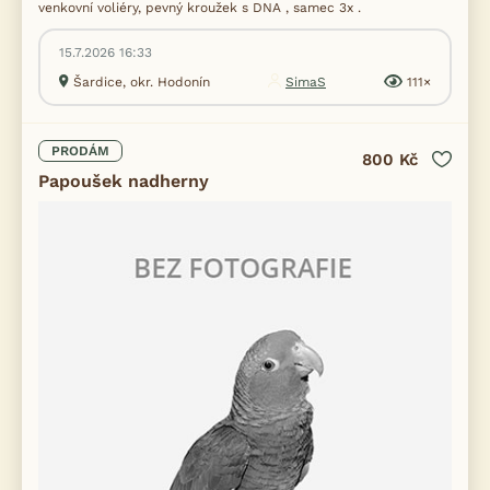
venkovní voliéry, pevný kroužek s DNA , samec 3x .
15.7.2026 16:33
Šardice, okr. Hodonín
SimaS
111×
PRODÁM
800 Kč
Papoušek nadherny