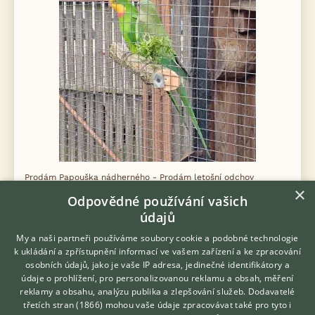
Prodám Papouška nádherného - Prodám letošní odchov
×
papouška nádherného venkovní voliéra
Odpovědné používání vašich
údajů
12.7.2026 00:08
My a naši partneři používáme soubory cookie a podobné technologie
Braňany, okr. Most
parizekt...
127×
k ukládání a zpřístupnění informací ve vašem zařízení a ke zpracování
osobních údajů, jako je vaše IP adresa, jedinečné identifikátory a
údaje o prohlížení, pro personalizovanou reklamu a obsah, měření
PRODÁM
reklamy a obsahu, analýzu publika a zlepšování služeb.
Dodavatelé
Papoušek nádherný
třetích stran (1866)
mohou vaše údaje zpracovávat také pro tyto i
Hledáte zvířecího kamaráda?