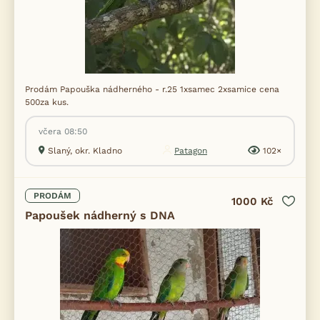
Prodám Papouška nádherného - r.25 1xsamec 2xsamice cena
500za kus.
včera 08:50
Slaný, okr. Kladno
Patagon
102×
PRODÁM
1000 Kč
Papoušek nádherný s DNA