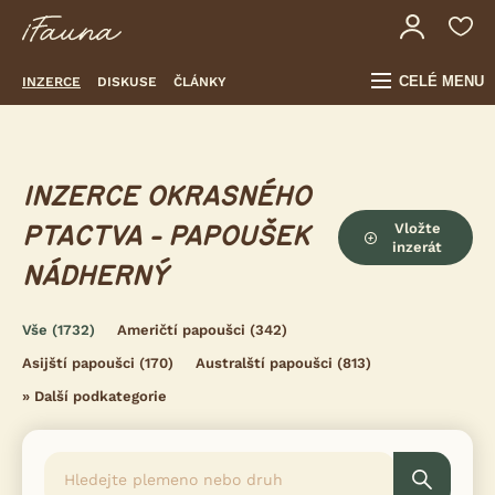
CELÉ MENU
INZERCE
DISKUSE
ČLÁNKY
INZERCE OKRASNÉHO
Vložte
PTACTVA - PAPOUŠEK
inzerát
NÁDHERNÝ
Vše
(1732)
Američtí papoušci
(342)
Asijští papoušci
(170)
Australští papoušci
(813)
»
Další podkategorie