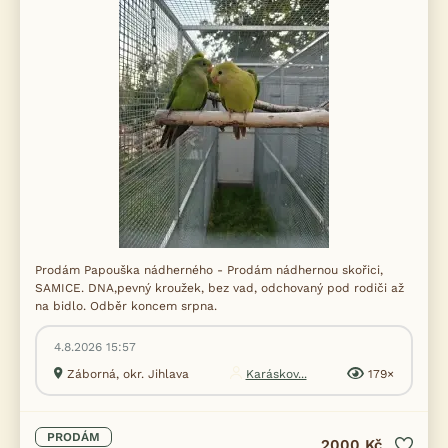
Prodám Papouška nádherného - Prodám nádhernou skořici,
SAMICE. DNA,pevný kroužek, bez vad, odchovaný pod rodiči až
na bidlo. Odběr koncem srpna.
4.8.2026 15:57
Záborná, okr. Jihlava
Karáskov...
179×
PRODÁM
2000 Kč