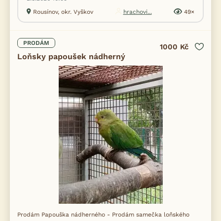
Rousínov, okr. Vyškov
hrachovi...
49×
PRODÁM
1000 Kč
Loňsky papoušek nádherný
Prodám Papouška nádherného - Prodám samečka loňského