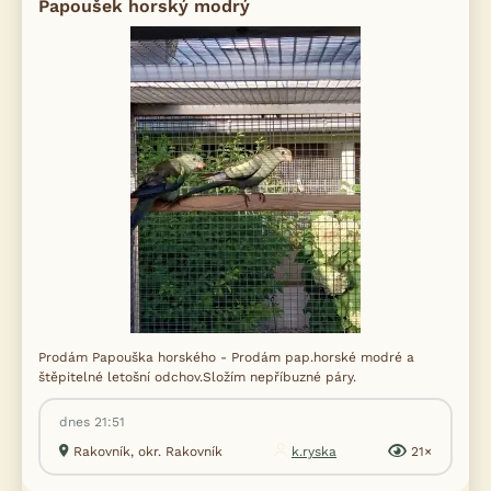
Papoušek horský modrý
Prodám Papouška horského - Prodám pap.horské modré a
štěpitelné letošní odchov.Složím nepříbuzné páry.
dnes 21:51
Rakovník, okr. Rakovník
k.ryska
21×