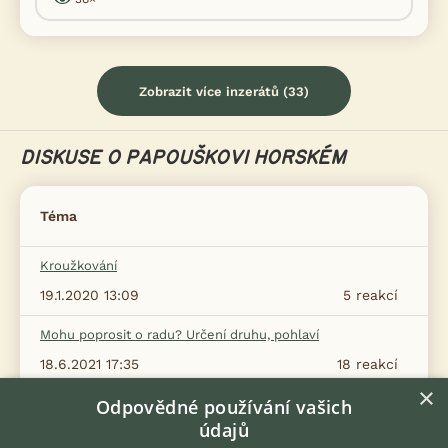
Zobrazit více inzerátů (33)
DISKUSE O PAPOUŠKOVI HORSKÉM
Téma
Kroužkování
19.1.2020 13:09
5
reakcí
Mohu poprosit o radu? Určení druhu, pohlaví
18.6.2021 17:35
18
reakcí
×
Odpovědné používání vašich
Papoušek horský – fotka
údajů
13.7.2021 21:39
4
reakcí