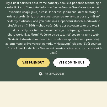
My a naši partneři používáme soubory cookie a podobné technologie
Papoušek horský
k ukládání a zpřístupnění informací ve vašem zařízení a ke zpracování
osobních údajů, jako je vaše IP adresa, jedinečné identifikátory a
19.5.2019 22:05
3
reakcí
údaje o prohlížení, pro personalizovanou reklamu a obsah, měření
reklamy a obsahu, analýzu publika a zlepšování služeb.
Dodavatelé
Dve samice v jedné budce
třetích stran (1866)
mohou vaše údaje zpracovávat také pro tyto i
Hledáte zvířecího kamaráda?
10.4.2020 08:33
9
reakcí
další účely, včetně používání přesných údajů o geolokaci a
Zdarma vám poradí
charakteristik zařízení. Vaše volby se vztahují pouze na tento web.
VETERINÁŘ ONLINE
Někteří dodavatelé mohou místo souhlasu spoléhat na oprávněný
Pohlavie papagaj horský
KONZULTOVAT S
zájem; máte právo vznést námitku v
Nastavení reklamy
. Svůj souhlas
29.12.2021 18:13
4
reakcí
VETERINÁŘEM
můžete kdykoli odvolat v
Nastavení cookies
.
Zásady ochrany osobních
údajů
VŠE PŘIJMOUT
VŠE ODMÍTNOUT
Zobrazit více diskusí
PŘIZPŮSOBIT
KONTAKT DO REDAKCE WEBU