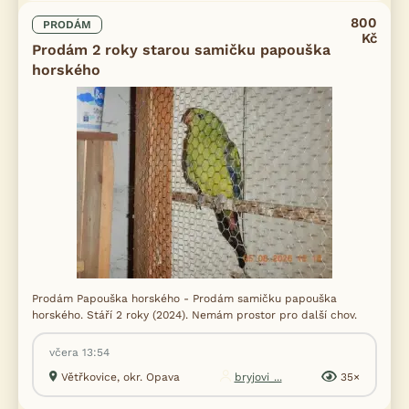
800
PRODÁM
Kč
Prodám 2 roky starou samičku papouška
horského
Prodám Papouška horského - Prodám samičku papouška
horského. Stáří 2 roky (2024). Nemám prostor pro další chov.
včera 13:54
Větřkovice, okr. Opava
bryjovi_...
35×