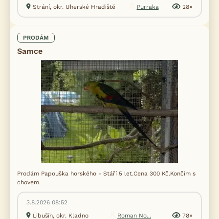
Strání, okr. Uherské Hradiště
Purraka
28×
PRODÁM
Samce
Prodám Papouška horského - Stáří 5 let.Cena 300 Kč.Končím s
chovem.
3.8.2026 08:52
Libušín, okr. Kladno
Roman No...
78×